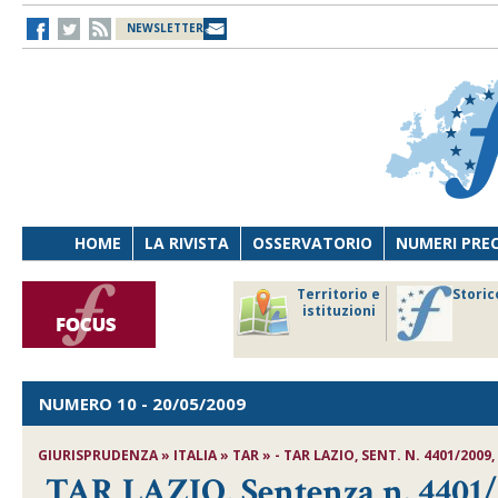
NEWSLETTER
HOME
LA RIVISTA
OSSERVATORIO
NUMERI PRE
avoro
Osservatorio
Territorio e
Storic
ersona
di Diritto
istituzioni
cnologia
sanitario
NUMERO 10
- 20/05/2009
GIURISPRUDENZA » ITALIA » TAR » - TAR LAZIO, SENT. N. 4401/2009,
TAR LAZIO, Sentenza n. 4401/2