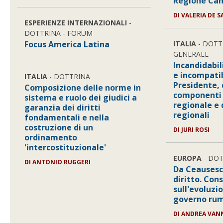
Regione Ca
DI VALERIA DE S
ESPERIENZE INTERNAZIONALI
-
DOTTRINA - FORUM
Focus America Latina
ITALIA
- DOTT
GENERALE
Incandidabil
e incompatib
ITALIA
- DOTTRINA
Presidente, 
Composizione delle norme in
componenti 
sistema e ruolo dei giudici a
regionale e 
garanzia dei diritti
regionali
fondamentali e nella
costruzione di un
DI JURI ROSI
ordinamento
'intercostituzionale'
EUROPA
- DO
DI ANTONIO RUGGERI
Da Ceausescu
diritto. Con
sull'evoluzi
governo ru
DI ANDREA VAN