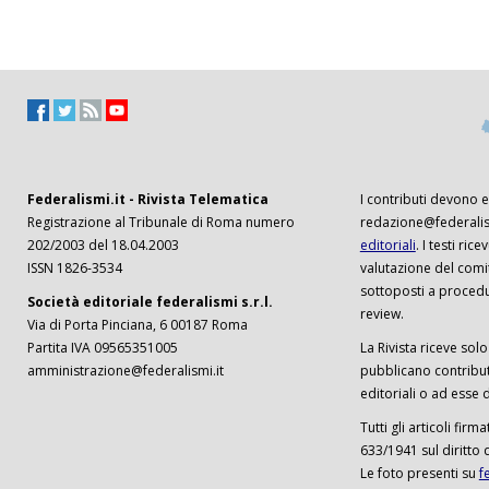
Federalismi.it - Rivista Telematica
I contributi devono es
Registrazione al Tribunale di Roma numero
redazione@federalism
202/2003 del 18.04.2003
editoriali
. I testi ri
ISSN 1826-3534
valutazione del comi
sottoposti a procedu
Società editoriale federalismi s.r.l.
review.
Via di Porta Pinciana, 6 00187 Roma
Partita IVA 09565351005
La Rivista riceve solo 
amministrazione@federalismi.it
pubblicano contributi
editoriali o ad esse d
Tutti gli articoli firm
633/1941 sul diritto 
Le foto presenti su
f