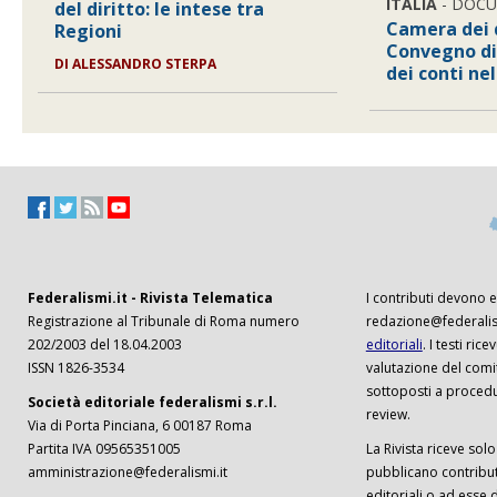
ITALIA
- DOC
del diritto: le intese tra
Camera dei 
Regioni
Convegno di 
DI ALESSANDRO STERPA
dei conti ne
Federalismi.it - Rivista Telematica
I contributi devono es
Registrazione al Tribunale di Roma numero
redazione@federalism
202/2003 del 18.04.2003
editoriali
. I testi ri
ISSN 1826-3534
valutazione del comi
sottoposti a procedu
Società editoriale federalismi s.r.l.
review.
Via di Porta Pinciana, 6 00187 Roma
Partita IVA 09565351005
La Rivista riceve solo 
amministrazione@federalismi.it
pubblicano contributi
editoriali o ad esse d