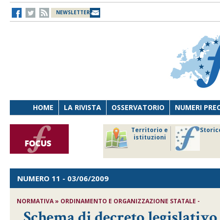
NEWSLETTER
HOME
LA RIVISTA
OSSERVATORIO
NUMERI PRE
avoro
Osservatorio
Territorio e
Storic
ersona
di Diritto
istituzioni
cnologia
sanitario
NUMERO 11
- 03/06/2009
NORMATIVA » ORDINAMENTO E ORGANIZZAZIONE STATALE -
Schema di decreto legislativo 