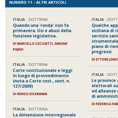
NUMERO 11 - ALTRI ARTICOLI
ITALIA
- DOTTRINA
ITALIA
- DOTT
Quando una 'ronda' non fa
Qualche app
primavera. Usi e abusi della
siciliana di 
funzione legislativa.
servizio san
strumentale 
DI MARCELLO CECCHETTI, SIMONE
piano di rien
PAJNO
pregressi
DI ETTORE JORI
ITALIA
- DOTTRINA
Corte costituzionale e leggi
ITALIA
- DOTT
in luogo di provvedimento
Le province 
(nota a Corte cost., sent. n.
elettorali su
137/2009)
ed alleanze 
DI RENZO DICKMANN
di amminist
DI FEDERICA FAB
ITALIA
- DOTTRINA
La dimensione interregionale