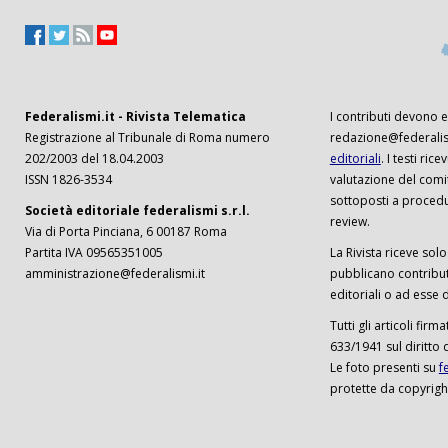
Federalismi.it - Rivista Telematica
I contributi devono es
Registrazione al Tribunale di Roma numero
redazione@federalism
202/2003 del 18.04.2003
editoriali
. I testi ri
ISSN 1826-3534
valutazione del comi
sottoposti a procedu
Società editoriale federalismi s.r.l.
review.
Via di Porta Pinciana, 6 00187 Roma
Partita IVA 09565351005
La Rivista riceve solo 
amministrazione@federalismi.it
pubblicano contributi
editoriali o ad esse d
Tutti gli articoli firm
633/1941 sul diritto 
Le foto presenti su
f
protette da copyrigh