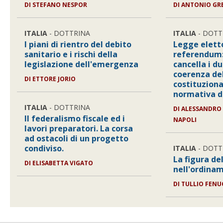
DI STEFANO NESPOR
DI ANTONIO GR
ITALIA
- DOTTRINA
ITALIA
- DOTT
I piani di rientro del debito
Legge elett
sanitario e i rischi della
referendum: 
legislazione dell'emergenza
cancella i du
coerenza del
DI ETTORE JORIO
costituziona
normativa di
ITALIA
- DOTTRINA
DI ALESSANDRO 
Il federalismo fiscale ed i
NAPOLI
lavori preparatori. La corsa
ad ostacoli di un progetto
condiviso.
ITALIA
- DOTT
La figura de
DI ELISABETTA VIGATO
nell'ordina
DI TULLIO FENU