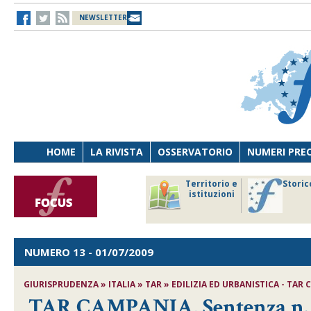
NEWSLETTER
HOME
LA RIVISTA
OSSERVATORIO
NUMERI PRE
avoro
Osservatorio
Territorio e
Storic
ersona
di Diritto
istituzioni
cnologia
sanitario
NUMERO 13
- 01/07/2009
GIURISPRUDENZA » ITALIA » TAR » EDILIZIA ED URBANISTICA - TAR C
TAR CAMPANIA, Sentenza n. 32