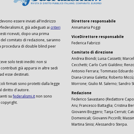
 devono essere inviati all'indirizzo
Direttore responsabile
ederalismi.it, già adeguati ai
criteri
Annamaria Poggi
I testi ricevuti, dopo una prima
ViceDirettore responsabile
 del comitato di redazione, saranno
Federica Fabrizzi
a procedura di double blind peer
Comitato di direzione
Andrea Biondi; Luisa Cassetti; Marcel
ceve solo testi inediti: non si
Cecchetti; Carlo Curti Gialdino; Ren
ontributi già apparsi in altre sedi
Antonio Ferrara; Tommaso Edoardo F
 ad esse destinati.
Diana-Urania Galetta; Roberto Miccù
ticoli firmati sono protetti dalla legge
Morrone; Giulio M. Salerno; Sandro S
 diritto d'autore.
Redazione
senti su
federalismi.it
non sono
Federico Savastano (Redattore Capo)
 copyright.
Aru; Francesco Battaglia; Cristina Ber
Giovanni Boggero; Tanja Cerruti; Cat
Domenicali; Giovanni Piccirilli; Mass
Martina Sinisi; Alessandro Sterpa.