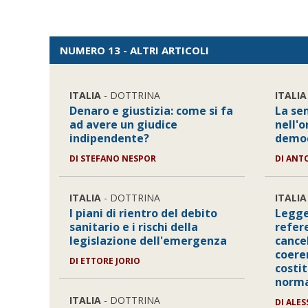
NUMERO 13 - ALTRI ARTICOLI
ITALIA
- DOTTRINA
ITALIA
Denaro e giustizia: come si fa
La se
ad avere un giudice
nell'
indipendente?
democ
DI STEFANO NESPOR
DI ANT
ITALIA
- DOTTRINA
ITALIA
I piani di rientro del debito
Legge
sanitario e i rischi della
refer
legislazione dell'emergenza
cancel
coere
DI ETTORE JORIO
costit
norma
ITALIA
- DOTTRINA
DI ALE