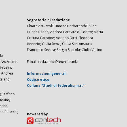
Segreteria di redazione
Chiara Arruzzoli; Simone Barbareschi; Alina
Iuliana Benea; Andrea Caravita di Toritto; Maria
Cristina Carbone; Adriano Dirri; Eleonora
Iannario; Giulia Renzi; Giulia Santomauro;
Francesco Severa; Sergio Spatola; Giulia Vasino.
lo
zo Dickmann;
E-mail: redazione@federalismi.it
rosini;
; Andrea
Informazioni generali
taiano.
Codice etico
Collana "Studi di federalismi.it"
; Stefano
tolino;
erina
imo Rubechi;
Powered by