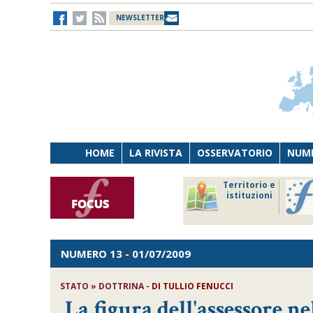
NEWSLETTER
HOME
LA RIVISTA
OSSERVATORIO
NUME
Lavoro
Osservatorio
Territorio e
Persona
di Diritto
istituzioni
Tecnologia
sanitario
NUMERO 13
- 01/07/2009
STATO » DOTTRINA -
DI TULLIO FENUCCI
La figura dell'assessore n