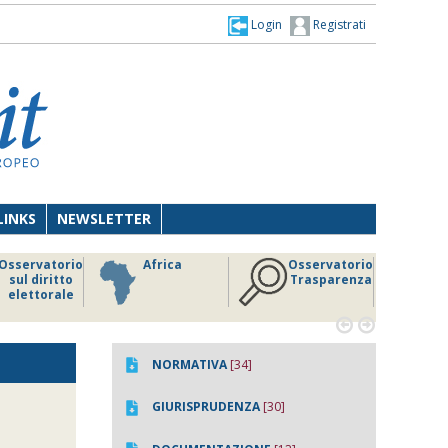
Login
Registrati
LINKS
NEWSLETTER
Osservatorio
Africa
Osservatorio
sul diritto
Trasparenza
elettorale


NORMATIVA
[34]
GIURISPRUDENZA
[30]