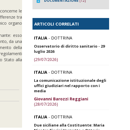
DOCUMENTAZIONE
[12]
o concerne le
ifferenze tra
unico organo
ARTICOLI CORRELATI
inante
: esso
ITALIA
- DOTTRINA
anto, da una
Osservatorio di diritto sanitario - 29
amento della
luglio 2026
 regolamenti
(29/07/2026)
o Stato alla
ITALIA
- DOTTRINA
La comunicazione istituzionale degli
uffici giudiziari nel rapporto con i
media
Giovanni Barozzi Reggiani
(28/07/2026)
ITALIA
- DOTTRINA
Due siciliane alla Costituente: Maria