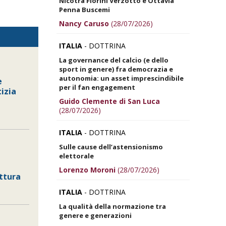
Nicotra Fiorini Verzotto e Ottavia
Penna Buscemi
Nancy Caruso
(28/07/2026)
ITALIA
- DOTTRINA
La governance del calcio (e dello
sport in genere) fra democrazia e
autonomia: un asset imprescindibile
e
per il fan engagement
izia
Guido Clemente di San Luca
(28/07/2026)
ITALIA
- DOTTRINA
Sulle cause dell’astensionismo
elettorale
Lorenzo Moroni
(28/07/2026)
ettura
ITALIA
- DOTTRINA
La qualità della normazione tra
genere e generazioni