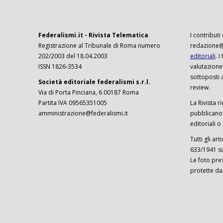
Federalismi.it - Rivista Telematica
I contributi
Registrazione al Tribunale di Roma numero
redazione@f
202/2003 del 18.04.2003
editoriali
. 
ISSN 1826-3534
valutazione
sottoposti 
Società editoriale federalismi s.r.l.
review.
Via di Porta Pinciana, 6 00187 Roma
Partita IVA 09565351005
La Rivista ri
amministrazione@federalismi.it
pubblicano c
editoriali o
Tutti gli ar
633/1941 sul
Le foto pre
protette da