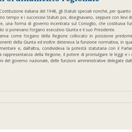
la Costituzione italiana del 1948, gli Statuti speciali nonché, per quant
imo tempo e i successivi Statuti poi, disegnavano, seppure con lievi d
ie
, una forma di governo incentrata sul Consiglio, che costituiva l’
glio si ponevano l’organo esecutivo Giunta e il suo Presidente.
ppariva come l’organo della Regione collocato in posizione predom
mponenti della Giunta ed inoltre deteneva la funzione normativa, in qu
amentare e, dall’altra, condivideva la potestà statutaria con il Parl
 la rappresentanza della Regione, il potere di promulgare le leggi e i
ioni del governo nazionale, delle funzioni amministrative delegate dall