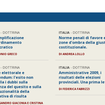
- DOTTRINA
ITALIA
- DOTTRINA
mplificazione
Norme penali di favore 
ordinamento
zone d'ombra della giust
ratico
costituzionale.
ONIO GRECO
DI ANDREA LOLLO
- DOTTRINA
ITALIA
- DOTTRINA
 elettorale e
Amministrative 2009, i
endum: l'esito non
risultati delle elezioni
la i dubbi sulla
provinciali. Una prima l
nza del quesito e sulla
DI FEDERICA FABRIZZI
uzionalità della
tiva di risulta
SSANDRO GIACONIA E CRISTINA