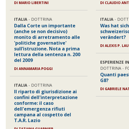
DI MARIO LIBERTINI
DI CLAUDIO AN
ITALIA
- DOTTRINA
ITALIA
- DOTT
Dalla Corte un importante
Was hat sich
(anche se non decisivo)
schweizeris
monito di arretramento alle
verändert?
'politiche governative'
DI ALEXIS P. L
sull’istruzione. Nota a prima
lettura della sentenza n. 200
del 2009
ESPERIENZE I
DOTTRINA - 
DI ANNAMARIA POGGI
Quanti paesi
G8?
ITALIA
- DOTTRINA
DI GABRIELE NA
Il riparto di giurisdizione ai
confini dell'interpretazione
conforme: il caso
dell'emergenza rifiuti
campana al cospetto del
T.A.R. Lazio
DI TATIANA GUARNIER