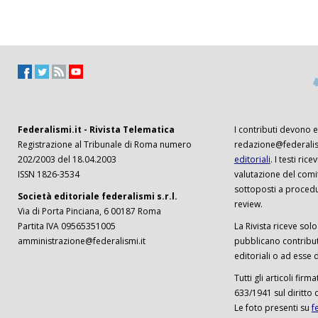
Federalismi.it - Rivista Telematica
I contributi devono es
Registrazione al Tribunale di Roma numero
redazione@federalism
202/2003 del 18.04.2003
editoriali
. I testi ri
ISSN 1826-3534
valutazione del comi
sottoposti a procedu
Società editoriale federalismi s.r.l.
review.
Via di Porta Pinciana, 6 00187 Roma
Partita IVA 09565351005
La Rivista riceve solo 
amministrazione@federalismi.it
pubblicano contributi
editoriali o ad esse d
Tutti gli articoli firm
633/1941 sul diritto 
Le foto presenti su
f