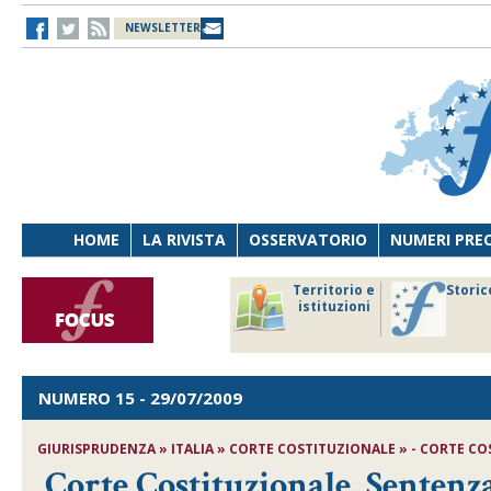
NEWSLETTER
HOME
LA RIVISTA
OSSERVATORIO
NUMERI PRE
avoro
Osservatorio
Territorio e
Storic
ersona
di Diritto
istituzioni
cnologia
sanitario
NUMERO 15
- 29/07/2009
GIURISPRUDENZA » ITALIA » CORTE COSTITUZIONALE » - CORTE COST
Corte Costituzionale, Sentenza