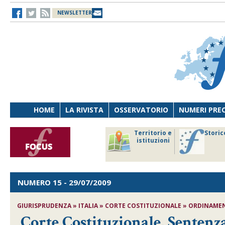
NEWSLETTER
HOME
LA RIVISTA
OSSERVATORIO
NUMERI PRE
avoro
Osservatorio
Territorio e
Storic
ersona
di Diritto
istituzioni
cnologia
sanitario
NUMERO 15
- 29/07/2009
GIURISPRUDENZA » ITALIA » CORTE COSTITUZIONALE » ORDINAMENTO
Corte Costituzionale, Sentenza