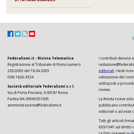
Federalismi.it - Rivista Telematica
I contributi devono es
Registrazione al Tribunale di Roma numero
redazione@federalism
202/2003 del 18.04.2003
editoriali
. I testi ri
ISSN 1826-3534
valutazione del comi
sottoposti a procedu
Società editoriale federalismi s.r.l.
review.
Via di Porta Pinciana, 6 00187 Roma
Partita IVA 09565351005
La Rivista riceve solo 
amministrazione@federalismi.it
pubblicano contributi
editoriali o ad esse d
Tutti gli articoli firm
633/1941 sul diritto 
Le foto presenti su
f