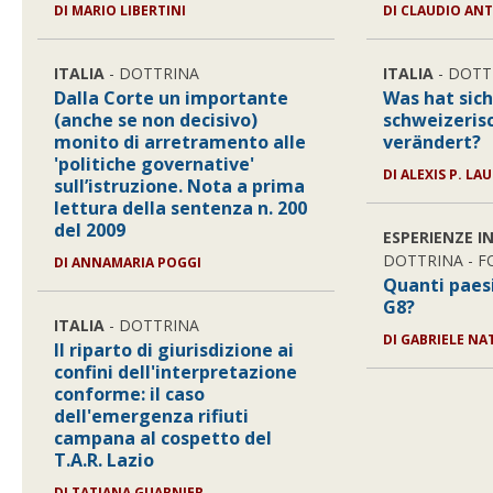
DI MARIO LIBERTINI
DI CLAUDIO AN
ITALIA
- DOTTRINA
ITALIA
- DOTT
Dalla Corte un importante
Was hat sich
(anche se non decisivo)
schweizeris
monito di arretramento alle
verändert?
'politiche governative'
DI ALEXIS P. L
sull’istruzione. Nota a prima
lettura della sentenza n. 200
del 2009
ESPERIENZE I
DOTTRINA - 
DI ANNAMARIA POGGI
Quanti paesi
G8?
ITALIA
- DOTTRINA
DI GABRIELE NA
Il riparto di giurisdizione ai
confini dell'interpretazione
conforme: il caso
dell'emergenza rifiuti
campana al cospetto del
T.A.R. Lazio
DI TATIANA GUARNIER