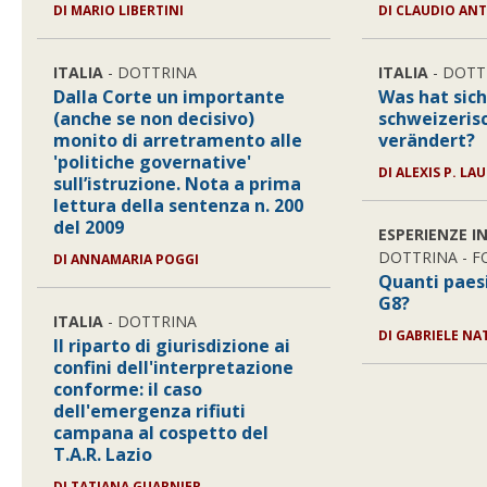
DI MARIO LIBERTINI
DI CLAUDIO AN
ITALIA
- DOTTRINA
ITALIA
- DOTT
Dalla Corte un importante
Was hat sich
(anche se non decisivo)
schweizeris
monito di arretramento alle
verändert?
'politiche governative'
DI ALEXIS P. L
sull’istruzione. Nota a prima
lettura della sentenza n. 200
del 2009
ESPERIENZE I
DOTTRINA - 
DI ANNAMARIA POGGI
Quanti paesi
G8?
ITALIA
- DOTTRINA
DI GABRIELE NA
Il riparto di giurisdizione ai
confini dell'interpretazione
conforme: il caso
dell'emergenza rifiuti
campana al cospetto del
T.A.R. Lazio
DI TATIANA GUARNIER