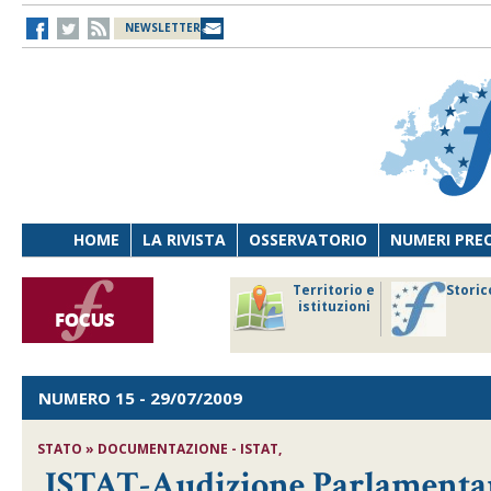
NEWSLETTER
HOME
LA RIVISTA
OSSERVATORIO
NUMERI PRE
avoro
Osservatorio
Territorio e
Storic
ersona
di Diritto
istituzioni
cnologia
sanitario
NUMERO 15
- 29/07/2009
STATO » DOCUMENTAZIONE - ISTAT,
ISTAT-Audizione Parlamenta