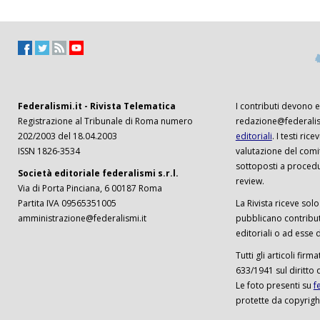
Federalismi.it - Rivista Telematica
I contributi devono es
Registrazione al Tribunale di Roma numero
redazione@federalism
202/2003 del 18.04.2003
editoriali
. I testi ri
ISSN 1826-3534
valutazione del comi
sottoposti a procedu
Società editoriale federalismi s.r.l.
review.
Via di Porta Pinciana, 6 00187 Roma
Partita IVA 09565351005
La Rivista riceve solo 
amministrazione@federalismi.it
pubblicano contributi
editoriali o ad esse d
Tutti gli articoli firm
633/1941 sul diritto 
Le foto presenti su
f
protette da copyrigh