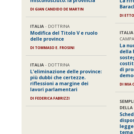
misconosciuto: la provincia
La rif
Barac
DI GIAN CANDIDO DE MARTIN
DI ETT
ITALIA
- DOTTRINA
Modifica del Titolo V e ruolo
ITALIA
delle province
CAMPA
La nu
DI TOMMASO E. FROSINI
della
soste
costi
ITALIA
- DOTTRINA
di pr
L'eliminazione delle province:
democ
più dubbi che certezze.
riflessioni a margine dei
DI MIA 
lavori parlamentari
DI FEDERICA FABRIZZI
SEMPL
DELLA
Scheda
dispo
legge 
tema 