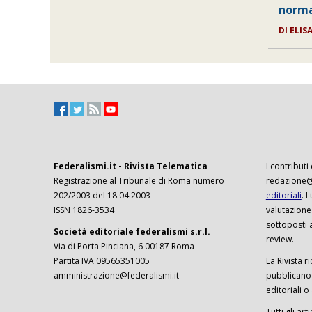
norma
DI ELIS
Federalismi.it - Rivista Telematica
I contributi
Registrazione al Tribunale di Roma numero
redazione@f
202/2003 del 18.04.2003
editoriali
. 
ISSN 1826-3534
valutazione
sottoposti 
Società editoriale federalismi s.r.l.
review.
Via di Porta Pinciana, 6 00187 Roma
Partita IVA 09565351005
La Rivista ri
amministrazione@federalismi.it
pubblicano c
editoriali o
Tutti gli ar