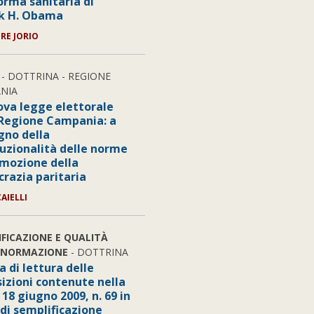
orma sanitaria di
k H. Obama
ORE JORIO
- DOTTRINA - REGIONE
NIA
ova legge elettorale
 Regione Campania: a
gno della
tuzionalità delle norme
omozione della
razia paritaria
CAIELLI
IFICAZIONE E QUALITÀ
 NORMAZIONE
- DOTTRINA
 di lettura delle
sizioni contenute nella
18 giugno 2009, n. 69 in
di semplificazione