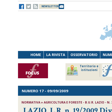
NEWSLETTER
HOME
LA RIVISTA
OSSERVATORIO
NUME
Lavoro
Osservatorio
Territorio e
Persona
di Diritto
istituzioni
Tecnologia
sanitario
NUMERO 17
- 09/09/2009
NORMATIVA » AGRICOLTURA E FORESTE - B.U.R. LAZIO - N. 
LAZIO, L.R. n. 19/2009,Di