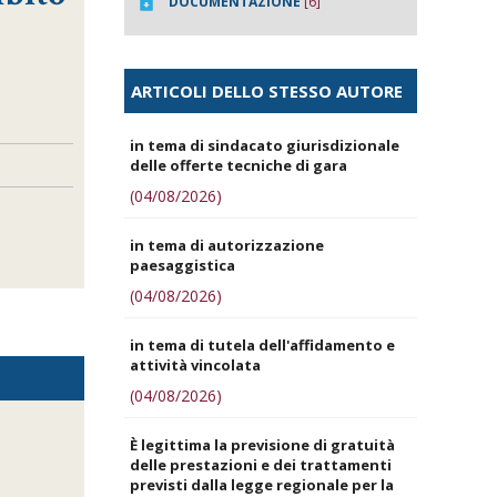
DOCUMENTAZIONE
[6]
ARTICOLI DELLO STESSO AUTORE
in tema di sindacato giurisdizionale
delle offerte tecniche di gara
(04/08/2026)
in tema di autorizzazione
paesaggistica
(04/08/2026)
in tema di tutela dell'affidamento e
attività vincolata
(04/08/2026)
È legittima la previsione di gratuità
delle prestazioni e dei trattamenti
previsti dalla legge regionale per la