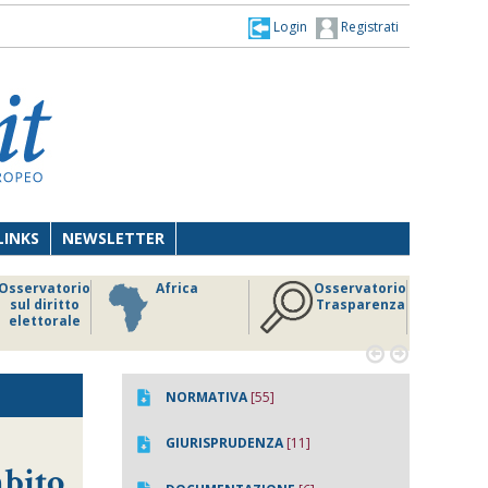
Login
Registrati
LINKS
NEWSLETTER
Osservatorio
Africa
Osservatorio
sul diritto
Trasparenza
elettorale


NORMATIVA
[55]
GIURISPRUDENZA
[11]
mbito