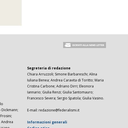
Segreteria di redazione
Chiara Arruzzoli; Simone Barbareschi; Alina
Iuliana Benea; Andrea Caravita di Toritto; Maria
Cristina Carbone; Adriano Dirri; Eleonora
Iannario; Giulia Renzi; Giulia Santomauro;
Francesco Severa; Sergio Spatola; Giulia Vasino.
lo
zo Dickmann;
E-mail: redazione@federalismi.it
rosini;
; Andrea
Informazioni generali
taiano.