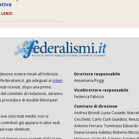
tiva
A LENZI
 devono essere inviati all'indirizzo
Direttore responsabile
ederalismi.it, già adeguati ai
criteri
Annamaria Poggi
I testi ricevuti, dopo una prima
ViceDirettore responsabile
 del comitato di redazione, saranno
Federica Fabrizzi
a procedura di double blind peer
Comitato di direzione
Andrea Biondi; Luisa Cassetti; Marcel
ceve solo testi inediti: non si
Cecchetti; Carlo Curti Gialdino; Ren
ontributi già apparsi in altre sedi
Antonio Ferrara; Tommaso Edoardo F
 ad esse destinati.
Diana-Urania Galetta; Roberto Miccù
ticoli firmati sono protetti dalla legge
Morrone; Giulio M. Salerno; Sandro S