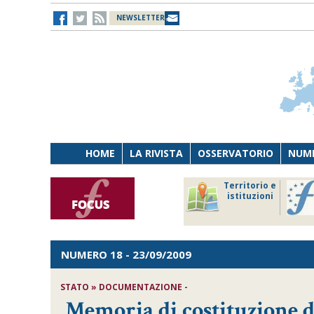
NEWSLETTER
HOME
LA RIVISTA
OSSERVATORIO
NUME
Lavoro
Osservatorio
Territorio e
Persona
di Diritto
istituzioni
Tecnologia
sanitario
NUMERO 18
- 23/09/2009
STATO » DOCUMENTAZIONE -
Memoria di costituzione d