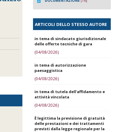
DOCUMENTAZIONE
[16]
ARTICOLI DELLO STESSO AUTORE
in tema di sindacato giurisdizionale
delle offerte tecniche di gara
(04/08/2026)
in tema di autorizzazione
paesaggistica
(04/08/2026)
in tema di tutela dell'affidamento e
attività vincolata
(04/08/2026)
È legittima la previsione di gratuità
delle prestazioni e dei trattamenti
previsti dalla legge regionale per la