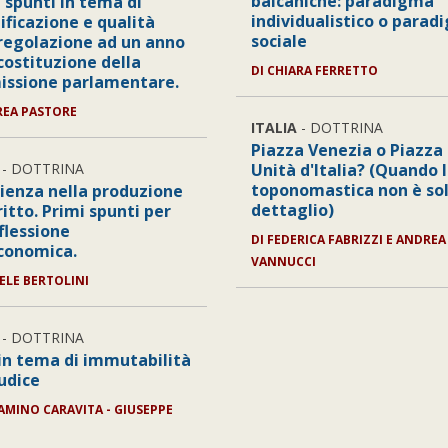
balcaniche: paradigma
 spunti in tema di
individualistico o para
ificazione e qualità
sociale
 regolazione ad un anno
costituzione della
DI CHIARA FERRETTO
ssione parlamentare.
REA PASTORE
ITALIA
- DOTTRINA
Piazza Venezia o Piazza
- DOTTRINA
Unità d'Italia? (Quando 
toponomastica non è so
cienza nella produzione
dettaglio)
ritto. Primi spunti per
flessione
DI FEDERICA FABRIZZI E ANDREA
conomica.
VANNUCCI
IELE BERTOLINI
- DOTTRINA
in tema di immutabilità
iudice
IAMINO CARAVITA - GIUSEPPE