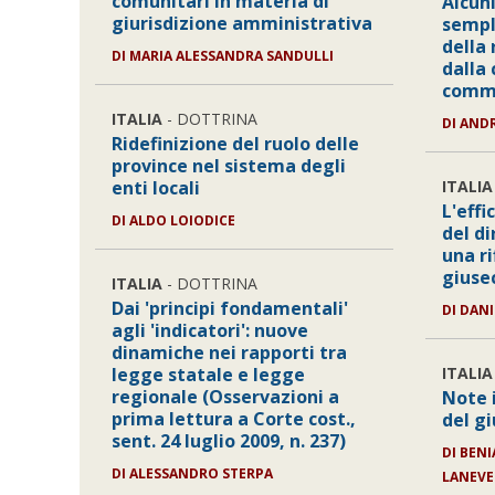
comunitari in materia di
Alcuni
giurisdizione amministrativa
sempl
della
DI MARIA ALESSANDRA SANDULLI
dalla 
commi
ITALIA
- DOTTRINA
DI AND
Ridefinizione del ruolo delle
province nel sistema degli
enti locali
ITALIA
L'effi
DI ALDO LOIODICE
del di
una ri
giuse
ITALIA
- DOTTRINA
Dai 'principi fondamentali'
DI DAN
agli 'indicatori': nuove
dinamiche nei rapporti tra
legge statale e legge
ITALIA
regionale (Osservazioni a
Note 
prima lettura a Corte cost.,
del g
sent. 24 luglio 2009, n. 237)
DI BEN
DI ALESSANDRO STERPA
LANEVE