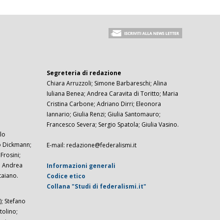
Segreteria di redazione
Chiara Arruzzoli; Simone Barbareschi; Alina
Iuliana Benea; Andrea Caravita di Toritto; Maria
Cristina Carbone; Adriano Dirri; Eleonora
Iannario; Giulia Renzi; Giulia Santomauro;
Francesco Severa; Sergio Spatola; Giulia Vasino.
lo
zo Dickmann;
E-mail: redazione@federalismi.it
rosini;
; Andrea
Informazioni generali
taiano.
Codice etico
Collana "Studi di federalismi.it"
; Stefano
tolino;