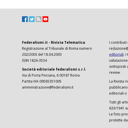
Federalismi.it - Rivista Telematica
I contributi
Registrazione al Tribunale di Roma numero
redazione@f
202/2003 del 18.04.2003
editoriali
. 
ISSN 1826-3534
valutazione
sottoposti 
Società editoriale federalismi s.r.l.
review.
Via di Porta Pinciana, 6 00187 Roma
Partita IVA 09565351005
La Rivista ri
amministrazione@federalismi.it
pubblicano c
editoriali o
Tutti gli ar
633/1941 sul
Le foto pre
protette da