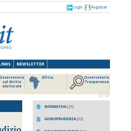
Login
Registrati
LINKS
NEWSLETTER
Osservatorio
Africa
Osservatorio
sul diritto
Trasparenza
elettorale


NORMATIVA
[25]
GIURISPRUDENZA
[22]
udizio