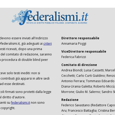
 devono essere inviati all'indirizzo
Direttore responsabile
ederalismi.it, già adeguati ai
criteri
Annamaria Poggi
I testi ricevuti, dopo una prima
ViceDirettore responsabile
 del comitato di redazione, saranno
Federica Fabrizzi
a procedura di double blind peer
Comitato di direzione
Andrea Biondi; Luisa Cassetti; Marcel
ceve solo testi inediti: non si
Cecchetti; Carlo Curti Gialdino; Ren
ontributi già apparsi in altre sedi
Antonio Ferrara; Tommaso Edoardo F
 ad esse destinati.
Diana-Urania Galetta; Roberto Miccù
ticoli firmati sono protetti dalla legge
Morrone; Giulio M. Salerno; Sandro S
 diritto d'autore.
Redazione
senti su
federalismi.it
non sono
Federico Savastano (Redattore Capo)
 copyright.
Aru; Francesco Battaglia; Cristina Ber