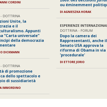
2009: des décisions jurid
VANNI CORDINI
ou éminemment politiq
DI AGNIESZKA HORAK
- DOTTRINA
ioni Unite, la
ESPERIENZE INTERNAZIONA
razia e il
culturalismo. Appunti
DOTTRINA - FORUM
na “Carta universale”
Dopo la camera dei
rincipi della democrazia
Rappresentanti, anche il
mentare
Senato USA approva la
riforma di Obama in via
ZO DICKMANN
'procedurale'
DI ETTORE JORIO
- DOTTRINA
ità di promozione
ica dello spettacolo e
pio di sussidiarietà
IA IMMORDINO