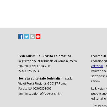
Federalismi.it - Rivista Telematica
I contributi
Registrazione al Tribunale di Roma numero
redazione@f
202/2003 del 18.04.2003
editoriali
. 
ISSN 1826-3534
valutazione
sottoposti 
Società editoriale federalismi s.r.l.
review.
Via di Porta Pinciana, 6 00187 Roma
Partita IVA 09565351005
La Rivista ri
amministrazione@federalismi.it
pubblicano c
editoriali o
Tutti gli ar