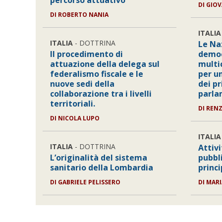
percorso attuativo
DI GIO
DI ROBERTO NANIA
ITALIA
ITALIA
- DOTTRINA
Le Naz
Il procedimento di
democ
attuazione della delega sul
multi
federalismo fiscale e le
per u
nuove sedi della
dei p
collaborazione tra i livelli
parla
territoriali.
DI REN
DI NICOLA LUPO
ITALIA
ITALIA
- DOTTRINA
Attiv
L’originalità del sistema
pubbl
sanitario della Lombardia
princi
DI GABRIELE PELISSERO
DI MAR