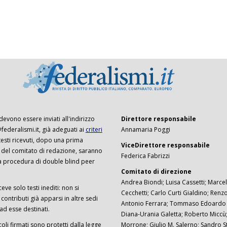
 devono essere inviati all'indirizzo
Direttore responsabile
ederalismi.it, già adeguati ai
criteri
Annamaria Poggi
I testi ricevuti, dopo una prima
ViceDirettore responsabile
 del comitato di redazione, saranno
Federica Fabrizzi
a procedura di double blind peer
Comitato di direzione
Andrea Biondi; Luisa Cassetti; Marcel
ceve solo testi inediti: non si
Cecchetti; Carlo Curti Gialdino; Ren
ontributi già apparsi in altre sedi
Antonio Ferrara; Tommaso Edoardo F
 ad esse destinati.
Diana-Urania Galetta; Roberto Miccù
ticoli firmati sono protetti dalla legge
Morrone; Giulio M. Salerno; Sandro S