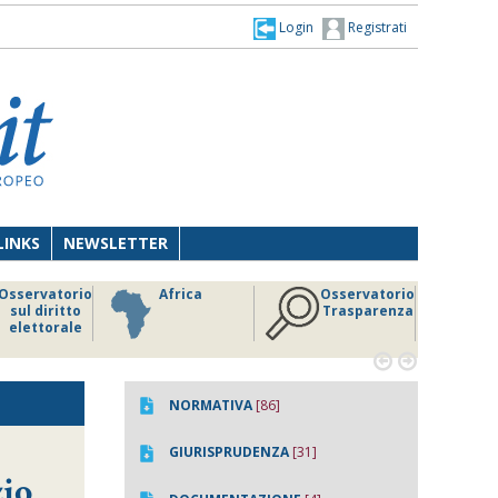
Login
Registrati
LINKS
NEWSLETTER
Osservatorio
Africa
Osservatorio
sul diritto
Trasparenza
elettorale


NORMATIVA
[86]
GIURISPRUDENZA
[31]
zio