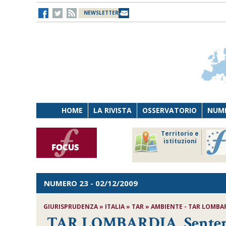
NEWSLETTER
HOME
LA RIVISTA
OSSERVATORIO
NUME
Lavoro
Osservatorio
Territorio e
Persona
di Diritto
istituzioni
Tecnologia
sanitario
NUMERO 23
- 02/12/2009
GIURISPRUDENZA » ITALIA » TAR » AMBIENTE - TAR LOMBARD
TAR LOMBARDIA, Sentenza 