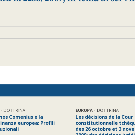
- DOTTRINA
EUROPA
- DOTTRINA
mos Comenius e la
Les décisions de la Cour
inanza europea: Profili
constitutionnelle tchèq
uzionali
des 26 octobre et 3 nov