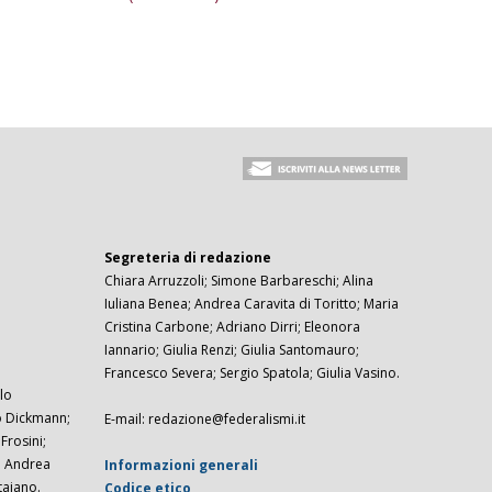
Segreteria di redazione
Chiara Arruzzoli; Simone Barbareschi; Alina
Iuliana Benea; Andrea Caravita di Toritto; Maria
Cristina Carbone; Adriano Dirri; Eleonora
Iannario; Giulia Renzi; Giulia Santomauro;
Francesco Severa; Sergio Spatola; Giulia Vasino.
lo
zo Dickmann;
E-mail: redazione@federalismi.it
rosini;
; Andrea
Informazioni generali
taiano.
Codice etico