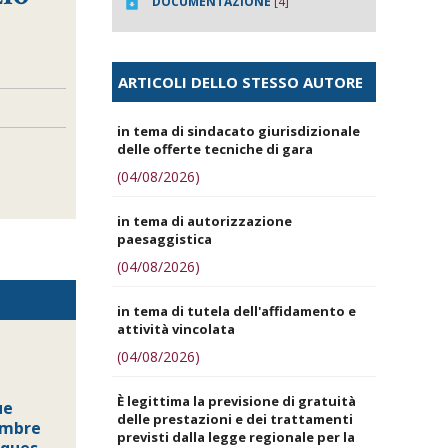
DOCUMENTAZIONE
[4]
ARTICOLI DELLO STESSO AUTORE
in tema di sindacato giurisdizionale
delle offerte tecniche di gara
(04/08/2026)
in tema di autorizzazione
paesaggistica
(04/08/2026)
in tema di tutela dell'affidamento e
attività vincolata
(04/08/2026)
È legittima la previsione di gratuità
ue
delle prestazioni e dei trattamenti
embre
previsti dalla legge regionale per la