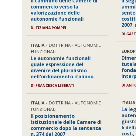
Il cammino delle Camere di
Il se
commercio verso la
ammin
valorizzazione delle
sente
autonomie funzionali
costi
2007, 
DI TIZIANA POMPEI
DI GAE
ITALIA
- DOTTRINA - AUTONOMIE
EUROP
FUNZIONALI
Dimen
Le autonomie funzionali
tutela
quale espressione del
fonda
divenire del pluralismo
inter
nell'ordinamento italiano
DI ANT
DI FRANCESCA LIBERATI
ITALIA
ITALIA
- DOTTRINA - AUTONOMIE
La le
FUNZIONALI
autent
Il posizionamento
giusto
istituzionale delle Camere di
6 del
commercio dopo la sentenza
cost.,
n. 374 del 2007