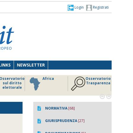
Login
Registrati
LINKS
NEWSLETTER
Osservatorio
Africa
Osservatorio
sul diritto
Trasparenza
elettorale


NORMATIVA
[68]
GIURISPRUDENZA
[27]