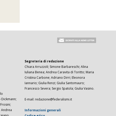
Segreteria di redazione
Chiara Arruzzoli; Simone Barbareschi; Alina
Iuliana Benea; Andrea Caravita di Toritto; Maria
Cristina Carbone; Adriano Dirri; Eleonora
Iannario; Giulia Renzi; Giulia Santomauro;
Francesco Severa; Sergio Spatola; Giulia Vasino.
lo
zo Dickmann;
E-mail: redazione@federalismi.it
rosini;
; Andrea
Informazioni generali
taiano.
Codice etico