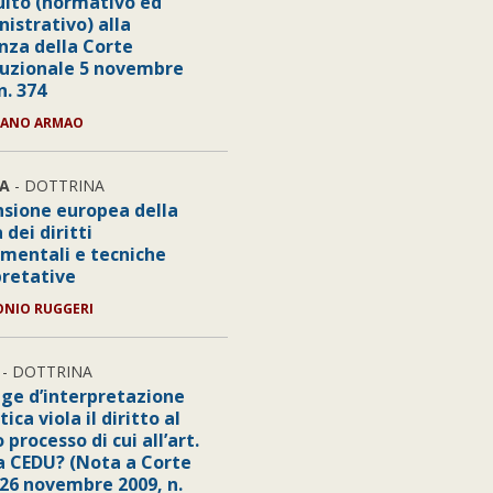
guito (normativo ed
istrativo) alla
nza della Corte
tuzionale 5 novembre
n. 374
TANO ARMAO
A
- DOTTRINA
sione europea della
 dei diritti
mentali e tecniche
pretative
ONIO RUGGERI
- DOTTRINA
gge d’interpretazione
ica viola il diritto al
 processo di cui all’art.
la CEDU? (Nota a Corte
 26 novembre 2009, n.