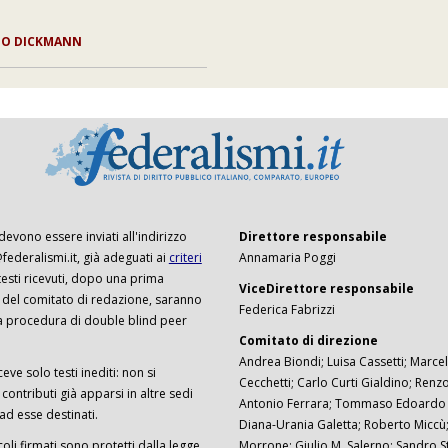
ZO DICKMANN
 devono essere inviati all'indirizzo
Direttore responsabile
ederalismi.it, già adeguati ai
criteri
Annamaria Poggi
I testi ricevuti, dopo una prima
ViceDirettore responsabile
 del comitato di redazione, saranno
Federica Fabrizzi
a procedura di double blind peer
Comitato di direzione
Andrea Biondi; Luisa Cassetti; Marcel
ceve solo testi inediti: non si
Cecchetti; Carlo Curti Gialdino; Ren
ontributi già apparsi in altre sedi
Antonio Ferrara; Tommaso Edoardo F
 ad esse destinati.
Diana-Urania Galetta; Roberto Miccù
ticoli firmati sono protetti dalla legge
Morrone; Giulio M. Salerno; Sandro S