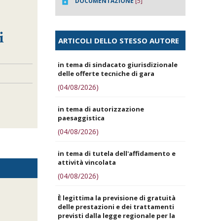
DOCUMENTAZIONE
[5]
i
ARTICOLI DELLO STESSO AUTORE
in tema di sindacato giurisdizionale
delle offerte tecniche di gara
(04/08/2026)
in tema di autorizzazione
paesaggistica
(04/08/2026)
in tema di tutela dell'affidamento e
attività vincolata
(04/08/2026)
È legittima la previsione di gratuità
delle prestazioni e dei trattamenti
previsti dalla legge regionale per la