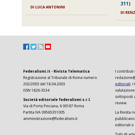
311)
DI LUCA ANTONINI
DI REN
Federalismi.it - Rivista Telematica
I contributi
Registrazione al Tribunale di Roma numero
redazione@f
202/2003 del 18.04.2003
editoriali
. 
ISSN 1826-3534
valutazione
sottoposti 
Società editoriale federalismi s.r.l.
review.
Via di Porta Pinciana, 6 00187 Roma
Partita IVA 09565351005
La Rivista ri
amministrazione@federalismi.it
pubblicano c
editoriali o
Tutti gli ar