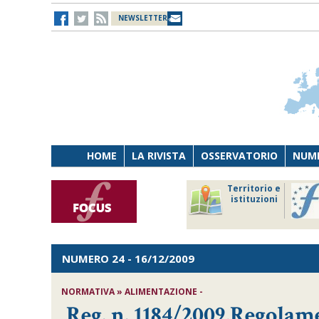
NEWSLETTER
HOME
LA RIVISTA
OSSERVATORIO
NUME
Lavoro
Osservatorio
Territorio e
Persona
di Diritto
istituzioni
Tecnologia
sanitario
NUMERO 24
- 16/12/2009
NORMATIVA » ALIMENTAZIONE -
Reg. n. 1184/2009,Regolam