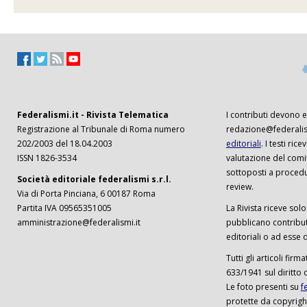
Federalismi.it - Rivista Telematica
I contributi devono es
Registrazione al Tribunale di Roma numero
redazione@federalism
202/2003 del 18.04.2003
editoriali
. I testi ri
ISSN 1826-3534
valutazione del comi
sottoposti a procedu
Società editoriale federalismi s.r.l.
review.
Via di Porta Pinciana, 6 00187 Roma
Partita IVA 09565351005
La Rivista riceve solo 
amministrazione@federalismi.it
pubblicano contributi
editoriali o ad esse d
Tutti gli articoli firm
633/1941 sul diritto 
Le foto presenti su
f
protette da copyrigh