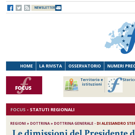
NEWSLETTER
HOME
LA RIVISTA
OSSERVATORIO
NUMERI PRE
avoro
Osservatorio
Territorio e
Storic
ersona
di Diritto
istituzioni
cnologia
sanitario
FOCUS
-
STATUTI REGIONALI
REGIONI » DOTTRINA » DOTTRINA GENERALE -
DI ALESSANDRO STE
Le dimissioni del Presidente d