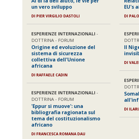
Al di la dell'aiuto, le vie per
Relat
un vero sviluppo
EU's a
DI PIER VIRGILIO DASTOLI
DI PAL
ESPERIENZE INTERNAZIONALI
-
ESPER
DOTTRINA - FORUM
DOTTR
Origine ed evoluzione del
Il Nig
sistema di sicurezza
invisi
collettiva dell'Unione
DI VAL
africana
DI RAFFAELE CADIN
ESPER
DOTTR
ESPERIENZE INTERNAZIONALI
-
Somal
DOTTRINA - FORUM
all'in
'Eppur si muove': una
DI ILAR
bibliografia ragionata sul
tema del costituzionalismo
africano
DI FRANCESCA ROMANA DAU