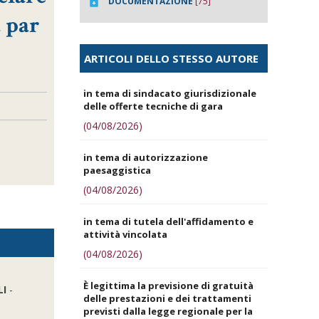
DOCUMENTAZIONE
[75]
a par
ARTICOLI DELLO STESSO AUTORE
in tema di sindacato giurisdizionale
delle offerte tecniche di gara
(04/08/2026)
in tema di autorizzazione
paesaggistica
(04/08/2026)
in tema di tutela dell'affidamento e
attività vincolata
(04/08/2026)
È legittima la previsione di gratuità
LI
-
delle prestazioni e dei trattamenti
previsti dalla legge regionale per la