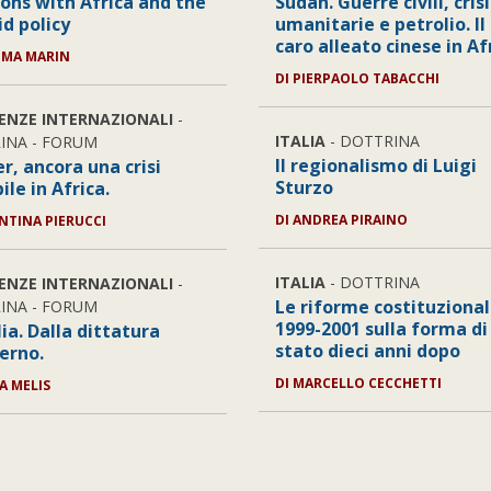
ions with Africa and the
Sudan. Guerre civili, crisi
id policy
umanitarie e petrolio. Il
caro alleato cinese in Af
OMA MARIN
DI PIERPAOLO TABACCHI
IENZE INTERNAZIONALI
-
ITALIA
- DOTTRINA
INA - FORUM
Il regionalismo di Luigi
er, ancora una crisi
Sturzo
bile in Africa.
DI ANDREA PIRAINO
ENTINA PIERUCCI
ITALIA
- DOTTRINA
IENZE INTERNAZIONALI
-
Le riforme costituzional
INA - FORUM
1999-2001 sulla forma di
ia. Dalla dittatura
stato dieci anni dopo
ferno.
DI MARCELLO CECCHETTI
IA MELIS