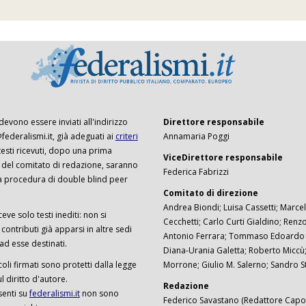
 devono essere inviati all'indirizzo
Direttore responsabile
ederalismi.it, già adeguati ai
criteri
Annamaria Poggi
I testi ricevuti, dopo una prima
ViceDirettore responsabile
 del comitato di redazione, saranno
Federica Fabrizzi
a procedura di double blind peer
Comitato di direzione
Andrea Biondi; Luisa Cassetti; Marcel
ceve solo testi inediti: non si
Cecchetti; Carlo Curti Gialdino; Ren
ontributi già apparsi in altre sedi
Antonio Ferrara; Tommaso Edoardo F
 ad esse destinati.
Diana-Urania Galetta; Roberto Miccù
ticoli firmati sono protetti dalla legge
Morrone; Giulio M. Salerno; Sandro S
 diritto d'autore.
Redazione
senti su
federalismi.it
non sono
Federico Savastano (Redattore Capo)