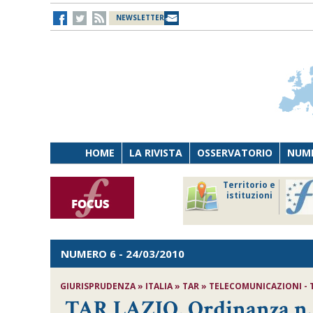
NEWSLETTER
HOME
LA RIVISTA
OSSERVATORIO
NUME
Lavoro
Osservatorio
Territorio e
Persona
di Diritto
istituzioni
Tecnologia
sanitario
NUMERO 6
- 24/03/2010
GIURISPRUDENZA » ITALIA » TAR » TELECOMUNICAZIONI - TA
TAR LAZIO, Ordinanza n. 1