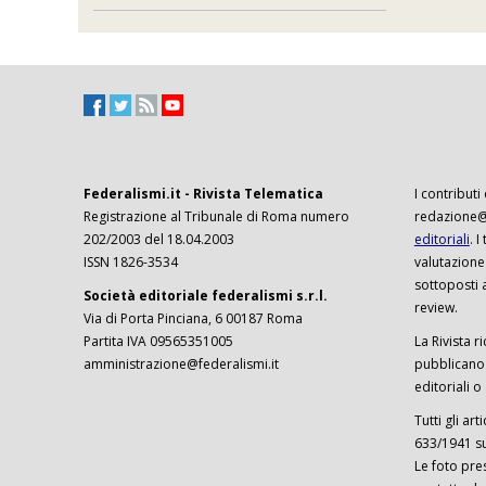
Federalismi.it - Rivista Telematica
I contributi
Registrazione al Tribunale di Roma numero
redazione@f
202/2003 del 18.04.2003
editoriali
. 
ISSN 1826-3534
valutazione
sottoposti 
Società editoriale federalismi s.r.l.
review.
Via di Porta Pinciana, 6 00187 Roma
Partita IVA 09565351005
La Rivista ri
amministrazione@federalismi.it
pubblicano c
editoriali o
Tutti gli ar
633/1941 sul
Le foto pre