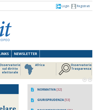
Login
Registrati
LINKS
NEWSLETTER
Osservatorio
Africa
Osservatorio
sul diritto
Trasparenza
elettorale


NORMATIVA
[32]
GIURISPRUDENZA
[53]
elare