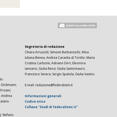
Segreteria di redazione
Chiara Arruzzoli; Simone Barbareschi; Alina
Iuliana Benea; Andrea Caravita di Toritto; Maria
Cristina Carbone; Adriano Dirri; Eleonora
Iannario; Giulia Renzi; Giulia Santomauro;
Francesco Severa; Sergio Spatola; Giulia Vasino.
lo
zo Dickmann;
E-mail: redazione@federalismi.it
rosini;
; Andrea
Informazioni generali
taiano.
Codice etico
Collana "Studi di federalismi.it"
; Stefano