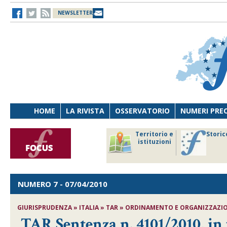
NEWSLETTER
HOME
LA RIVISTA
OSSERVATORIO
NUMERI PRE
avoro
Osservatorio
Territorio e
Storic
ersona
di Diritto
istituzioni
cnologia
sanitario
NUMERO 7
- 07/04/2010
GIURISPRUDENZA » ITALIA » TAR » ORDINAMENTO E ORGANIZZAZIONE
TAR Sentenza n. 4101/2010, in