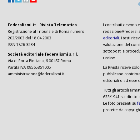
Federalismi.it - Rivista Telematica
I contributi devono es
Registrazione al Tribunale di Roma numero
redazione@federalism
202/2003 del 18.04.2003
editoriali
. I testi ri
ISSN 1826-3534
valutazione del comi
sottoposti a procedu
Società editoriale federalismi s.r.l.
review.
Via di Porta Pinciana, 6 00187 Roma
Partita IVA 09565351005
La Rivista riceve solo 
amministrazione@federalismi.it
pubblicano contributi
editoriali o ad esse d
Tutti gli articoli firm
633/1941 sul diritto 
Le foto presenti su
f
protette da copyrigh