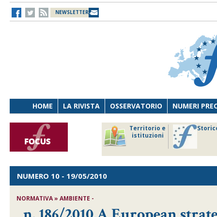
NEWSLETTER
HOME
LA RIVISTA
OSSERVATORIO
NUMERI PRE
avoro
Osservatorio
Territorio e
Storic
ersona
di Diritto
istituzioni
cnologia
sanitario
NUMERO 10
- 19/05/2010
NORMATIVA » AMBIENTE -
n. 186/2010,A European strate