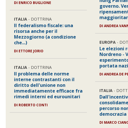
hung Parlia
DI ENRICO BUGLIONE
governo. Ve
ripensament
maggioritar
ITALIA
- DOTTRINA
Il federalismo fiscale: una
DI ANDREA VAN
risorsa anche per il
Mezzogiorno (a condizione
che...)
EUROPA
- DOT
Le elezioni r
DI ETTORE JORIO
Nordreno - V
esperimento
portata naz
ITALIA
- DOTTRINA
Il problema delle norme
DI ANDREA DE P
interne contrastanti con il
diritto dell'unione non
immediatamente efficace fra
ITALIA
- DOTT
rimedi interni ed eurounitari
Dall'incenti
consolidame
DI ROBERTO CONTI
percorso no
democrazia 
DI MARCO CIAN