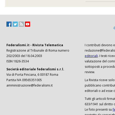
Federalismi.it - Rivista Telematica
I contributi devono es
Registrazione al Tribunale di Roma numero
redazione@federalism
202/2003 del 18.04.2003
editoriali
. I testi ri
ISSN 1826-3534
valutazione del comi
sottoposti a procedu
Società editoriale federalismi s.r.l.
review.
Via di Porta Pinciana, 6 00187 Roma
Partita IVA 09565351005
La Rivista riceve solo 
amministrazione@federalismi.it
pubblicano contributi
editoriali o ad esse d
Tutti gli articoli firm
633/1941 sul diritto 
Le foto presenti su
f
protette da copyrigh