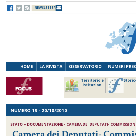
NEWSLETTER
HOME
LA RIVISTA
OSSERVATORIO
NUMERI PRE
avoro
Osservatorio
Territorio e
Storic
ersona
di Diritto
istituzioni
cnologia
sanitario
NUMERO 19
- 20/10/2010
STATO » DOCUMENTAZIONE - CAMERA DEI DEPUTATI- COMMISSIONE 
Camera dei Deputati- Commiss