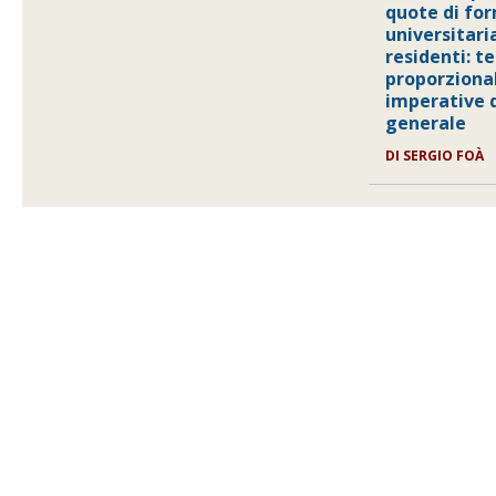
quote di fo
universitari
residenti: te
proporzional
imperative d
generale
DI SERGIO FOÀ