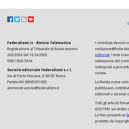
Federalismi.it - Rivista Telematica
I contributi devono es
Registrazione al Tribunale di Roma numero
redazione@federalism
202/2003 del 18.04.2003
editoriali
. I testi ri
ISSN 1826-3534
valutazione del comi
sottoposti a procedu
Società editoriale federalismi s.r.l.
review.
Via di Porta Pinciana, 6 00187 Roma
Partita IVA 09565351005
La Rivista riceve solo 
amministrazione@federalismi.it
pubblicano contributi
editoriali o ad esse d
Tutti gli articoli firm
633/1941 sul diritto 
Le foto presenti su
f
protette da copyrigh