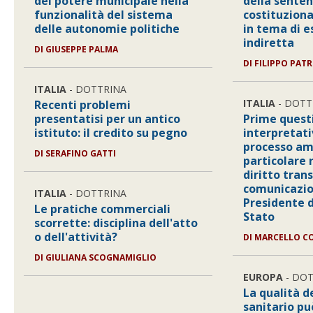
del potere municipale nella
della senten
funzionalità del sistema
costituziona
delle autonomie politiche
in tema di e
indiretta
DI GIUSEPPE PALMA
DI FILIPPO PATR
ITALIA
- DOTTRINA
ITALIA
- DOTT
Recenti problemi
presentatisi per un antico
Prime quest
istituto: il credito su pegno
interpretati
processo am
DI SERAFINO GATTI
particolare 
diritto trans
comunicazio
ITALIA
- DOTTRINA
Presidente d
Le pratiche commerciali
Stato
scorrette: disciplina dell'atto
o dell'attività?
DI MARCELLO C
DI GIULIANA SCOGNAMIGLIO
EUROPA
- DO
La qualità d
sanitario pu