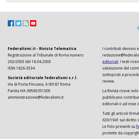
Federalismi.it - Rivista Telematica
I contributi devono es
Registrazione al Tribunale di Roma numero
redazione@federalism
202/2003 del 18.04.2003
editoriali
. I testi ri
ISSN 1826-3534
valutazione del comi
sottoposti a procedu
Società editoriale federalismi s.r.l.
review.
Via di Porta Pinciana, 6 00187 Roma
Partita IVA 09565351005
La Rivista riceve solo 
amministrazione@federalismi.it
pubblicano contributi
editoriali o ad esse d
Tutti gli articoli firm
633/1941 sul diritto 
Le foto presenti su
f
protette da copyrigh