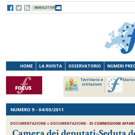
NEWSLETTER
HOME
LA RIVISTA
OSSERVATORIO
NUMERI PRE
avoro
Osservatorio
Territorio e
Storic
ersona
di Diritto
istituzioni
cnologia
sanitario
NUMERO 9
- 04/05/2011
DOCUMENTAZIONE » DOCUMENTAZIONE -
DI COMMISSIONE AFFARI
Camera dei deputati-Seduta de