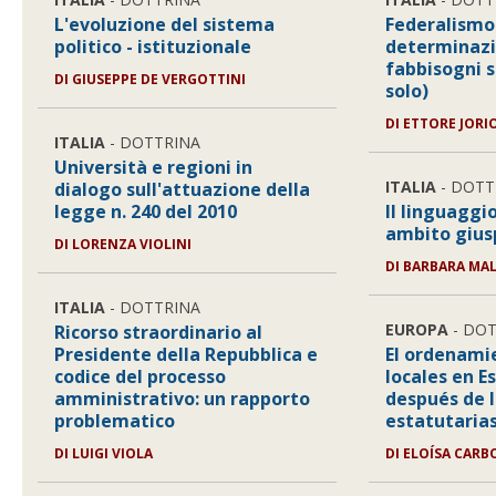
L'evoluzione del sistema
Federalismo 
politico - istituzionale
determinazio
fabbisogni 
DI GIUSEPPE DE VERGOTTINI
solo)
DI ETTORE JORI
ITALIA
- DOTTRINA
Università e regioni in
ITALIA
- DOTT
dialogo sull'attuazione della
legge n. 240 del 2010
Il linguaggi
ambito giusp
DI LORENZA VIOLINI
DI BARBARA MAL
ITALIA
- DOTTRINA
EUROPA
- DOT
Ricorso straordinario al
Presidente della Repubblica e
El ordenami
codice del processo
locales en E
amministrativo: un rapporto
después de 
problematico
estatutaria
DI LUIGI VIOLA
DI ELOÍSA CAR