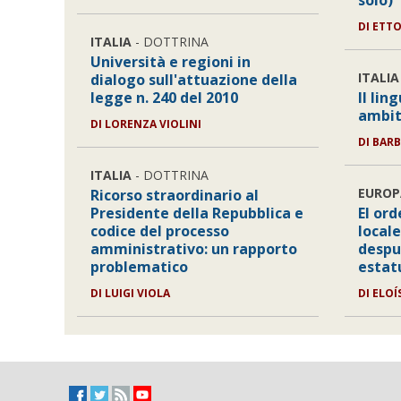
solo)
DI ETT
ITALIA
- DOTTRINA
Università e regioni in
ITALIA
dialogo sull'attuazione della
legge n. 240 del 2010
Il lin
ambit
DI LORENZA VIOLINI
DI BAR
ITALIA
- DOTTRINA
EUROP
Ricorso straordinario al
Presidente della Repubblica e
El or
codice del processo
local
amministrativo: un rapporto
despu
problematico
estat
DI LUIGI VIOLA
DI ELO