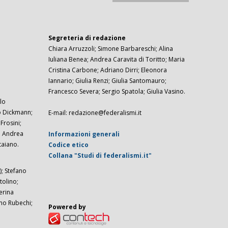
Segreteria di redazione
Chiara Arruzzoli; Simone Barbareschi; Alina
Iuliana Benea; Andrea Caravita di Toritto; Maria
Cristina Carbone; Adriano Dirri; Eleonora
Iannario; Giulia Renzi; Giulia Santomauro;
Francesco Severa; Sergio Spatola; Giulia Vasino.
lo
zo Dickmann;
E-mail: redazione@federalismi.it
rosini;
; Andrea
Informazioni generali
taiano.
Codice etico
Collana "Studi di federalismi.it"
; Stefano
tolino;
erina
imo Rubechi;
Powered by