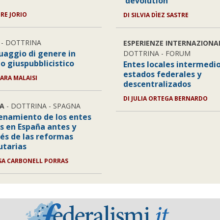
'devolution'
ORE JORIO
DI SILVIA DÌEZ SASTRE
- DOTTRINA
ESPERIENZE INTERNAZIONA
guaggio di genere in
DOTTRINA - FORUM
o giuspubblicistico
Entes locales intermedi
estados federales y
BARA MALAISI
descentralizados
DI JULIA ORTEGA BERNARDO
A
- DOTTRINA - SPAGNA
denamiento de los entes
es en España antes y
és de las reformas
utarias
ÍSA CARBONELL PORRAS