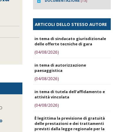
DOCUMENTAZIONE
[13]
ARTICOLI DELLO STESSO AUTORE
in tema di sindacato giurisdizionale
delle offerte tecniche di gara
(04/08/2026)
in tema di autorizzazione
paesaggistica
(04/08/2026)
in tema di tutela dell'affidamento e
attività vincolata
(04/08/2026)
O
È legittima la previsione di gratuità
co
delle prestazioni e dei trattamenti
previsti dalla legge regionale per la