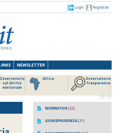
Login
Registrati
LINKS
NEWSLETTER
Osservatorio
Africa
Osservatorio
sul diritto
Trasparenza
elettorale


NORMATIVA
[25]
GIURISPRUDENZA
[31]
cia