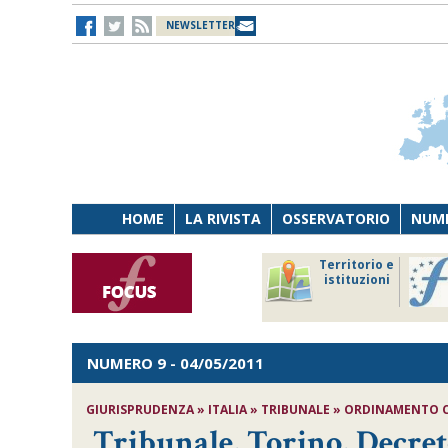
NEWSLETTER
HOME
LA RIVISTA
OSSERVATORIO
NUME
Lavoro
Osservatorio
Territorio e
Persona
di Diritto
istituzioni
Tecnologia
sanitario
NUMERO 9
- 04/05/2011
GIURISPRUDENZA » ITALIA » TRIBUNALE » ORDINAMENTO CIV
Tribunale, Torino, Decreto