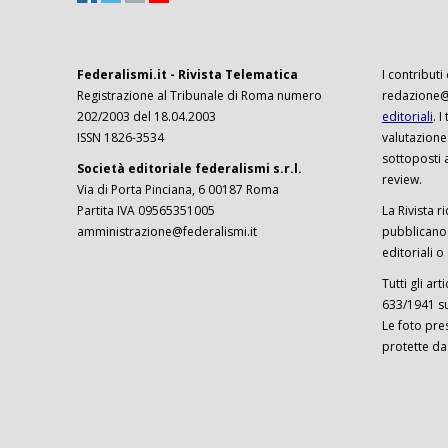
Federalismi.it - Rivista Telematica
I contributi
Registrazione al Tribunale di Roma numero
redazione@f
202/2003 del 18.04.2003
editoriali
. 
ISSN 1826-3534
valutazione
sottoposti 
Società editoriale federalismi s.r.l.
review.
Via di Porta Pinciana, 6 00187 Roma
Partita IVA 09565351005
La Rivista ri
amministrazione@federalismi.it
pubblicano c
editoriali o
Tutti gli ar
633/1941 sul
Le foto pre
protette da