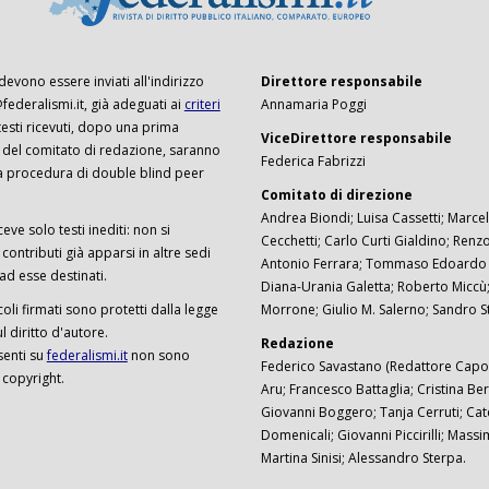
 devono essere inviati all'indirizzo
Direttore responsabile
ederalismi.it, già adeguati ai
criteri
Annamaria Poggi
I testi ricevuti, dopo una prima
ViceDirettore responsabile
 del comitato di redazione, saranno
Federica Fabrizzi
a procedura di double blind peer
Comitato di direzione
Andrea Biondi; Luisa Cassetti; Marcel
ceve solo testi inediti: non si
Cecchetti; Carlo Curti Gialdino; Ren
ontributi già apparsi in altre sedi
Antonio Ferrara; Tommaso Edoardo F
 ad esse destinati.
Diana-Urania Galetta; Roberto Miccù
ticoli firmati sono protetti dalla legge
Morrone; Giulio M. Salerno; Sandro S
 diritto d'autore.
Redazione
senti su
federalismi.it
non sono
Federico Savastano (Redattore Capo)
 copyright.
Aru; Francesco Battaglia; Cristina Ber
Giovanni Boggero; Tanja Cerruti; Cat
Domenicali; Giovanni Piccirilli; Mass
Martina Sinisi; Alessandro Sterpa.