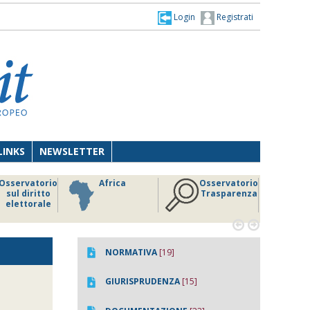
Login
Registrati
LINKS
NEWSLETTER
Osservatorio
Africa
Osservatorio
sul diritto
Trasparenza
elettorale


NORMATIVA
[19]
GIURISPRUDENZA
[15]