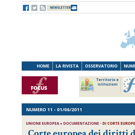
NEWSLETTER
HOME
LA RIVISTA
OSSERVATORIO
NUME
Lavoro
Osservatorio
Territorio e
Persona
di Diritto
istituzioni
Tecnologia
sanitario
NUMERO 11
- 01/06/2011
UNIONE EUROPEA » DOCUMENTAZIONE -
DI CORTE EUROPE
Corte europea dei diritti