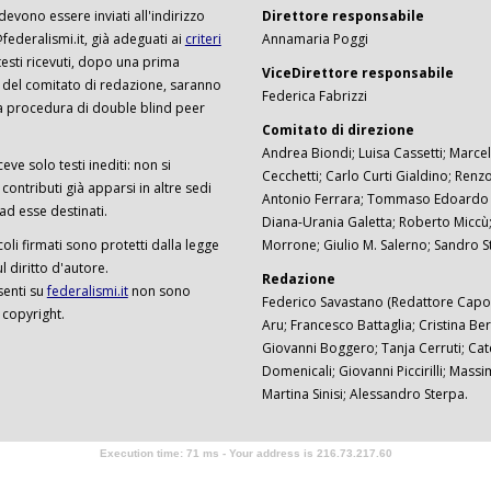
 devono essere inviati all'indirizzo
Direttore responsabile
ederalismi.it, già adeguati ai
criteri
Annamaria Poggi
I testi ricevuti, dopo una prima
ViceDirettore responsabile
 del comitato di redazione, saranno
Federica Fabrizzi
a procedura di double blind peer
Comitato di direzione
Andrea Biondi; Luisa Cassetti; Marcel
ceve solo testi inediti: non si
Cecchetti; Carlo Curti Gialdino; Ren
ontributi già apparsi in altre sedi
Antonio Ferrara; Tommaso Edoardo F
 ad esse destinati.
Diana-Urania Galetta; Roberto Miccù
ticoli firmati sono protetti dalla legge
Morrone; Giulio M. Salerno; Sandro S
 diritto d'autore.
Redazione
senti su
federalismi.it
non sono
Federico Savastano (Redattore Capo)
 copyright.
Aru; Francesco Battaglia; Cristina Ber
Giovanni Boggero; Tanja Cerruti; Cat
Domenicali; Giovanni Piccirilli; Mass
Martina Sinisi; Alessandro Sterpa.
Execution time: 71 ms - Your address is 216.73.217.60
Software Tour Operator