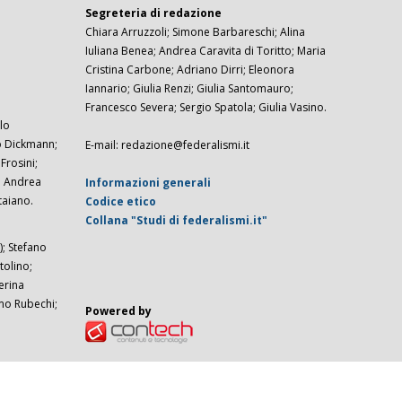
Segreteria di redazione
Chiara Arruzzoli; Simone Barbareschi; Alina
Iuliana Benea; Andrea Caravita di Toritto; Maria
Cristina Carbone; Adriano Dirri; Eleonora
Iannario; Giulia Renzi; Giulia Santomauro;
Francesco Severa; Sergio Spatola; Giulia Vasino.
lo
zo Dickmann;
E-mail: redazione@federalismi.it
rosini;
; Andrea
Informazioni generali
taiano.
Codice etico
Collana "Studi di federalismi.it"
; Stefano
tolino;
erina
imo Rubechi;
Powered by