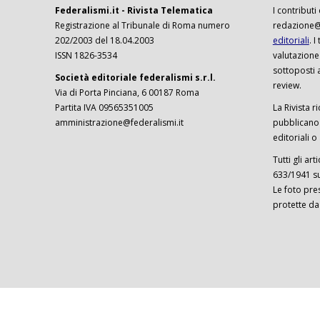
Federalismi.it - Rivista Telematica
I contributi
Registrazione al Tribunale di Roma numero
redazione@f
202/2003 del 18.04.2003
editoriali
. 
ISSN 1826-3534
valutazione
sottoposti 
Società editoriale federalismi s.r.l.
review.
Via di Porta Pinciana, 6 00187 Roma
Partita IVA 09565351005
La Rivista ri
amministrazione@federalismi.it
pubblicano c
editoriali o
Tutti gli ar
633/1941 sul
Le foto pre
protette da