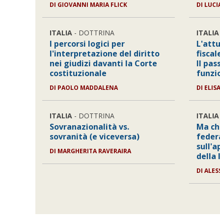
DI GIOVANNI MARIA FLICK
DI LUC
ITALIA
- DOTTRINA
ITALIA
I percorsi logici per
L'att
l'interpretazione del diritto
fiscal
nei giudizi davanti la Corte
Il pa
costituzionale
funzi
DI PAOLO MADDALENA
DI ELI
ITALIA
- DOTTRINA
ITALIA
Sovranazionalità vs.
Ma chi
sovranità (e viceversa)
federa
sull'a
DI MARGHERITA RAVERAIRA
della 
DI ALE