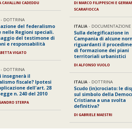
IA CAVALLINI CADEDDU
DI MARCO FILIPPESCHI E GERM
SCARAFIOCCA
- DOTTRINA
uazione del federalismo
ITALIA
- DOCUMENTAZIONE
e nelle Regioni speciali.
Sulla delegificazione in
ssaggio del testimone di
Campania di alcune no
oni e responsabilità
riguardanti il procedim
di formazione dei piani
SABETTA VIGATO
territoriali urbanistici
DI ALFONSO VUOLO
- DOTTRINA
 insegnerà il
lismo fiscale? Ipotesi
ITALIA
- DOTTRINA
pplicazione dell'art. 28
Scudo (in)crociato: le di
legge n. 240 del 2010
sul simbolo della Democ
Cristiana a una svolta
SSANDRO STERPA
definitiva?
DI GABRIELE MAESTRI