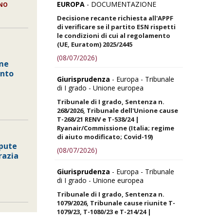
EUROPA
- DOCUMENTAZIONE
ANO
Decisione recante richiesta all'APPF
di verificare se il partito ESN rispetti
le condizioni di cui al regolamento
(UE, Euratom) 2025/2445
(08/07/2026)
rme
ento
Giurisprudenza
- Europa - Tribunale
di I grado - Unione europea
Tribunale di I grado, Sentenza n.
268/2026, Tribunale dell'Unione cause
T-268/21 RENV e T-538/24 |
Ryanair/Commissione (Italia; regime
di aiuto modificato; Covid-19)
spute
(08/07/2026)
razia
Giurisprudenza
- Europa - Tribunale
di I grado - Unione europea
Tribunale di I grado, Sentenza n.
1079/2026, Tribunale cause riunite T-
1079/23, T-1080/23 e T-214/24 |