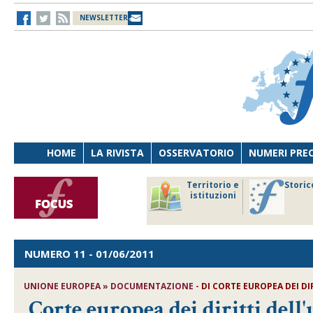
NEWSLETTER
HOME
LA RIVISTA
OSSERVATORIO
NUMERI PRE
avoro
Osservatorio
Territorio e
Storic
ersona
di Diritto
istituzioni
cnologia
sanitario
NUMERO 11
- 01/06/2011
UNIONE EUROPEA » DOCUMENTAZIONE -
DI CORTE EUROPEA DEI D
Corte europea dei diritti de