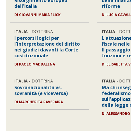
Risorgimento europeo
della finanz
dell'Italia
riforme
DI GIOVANNI MARIA FLICK
DI LUCIA CAVAL
ITALIA
- DOTTRINA
ITALIA
- DOTT
I percorsi logici per
L'attuazion
l'interpretazione del diritto
fiscale nelle
nei giudizi davanti la Corte
Il passaggio
costituzionale
funzioni e r
DI PAOLO MADDALENA
DI ELISABETTA 
ITALIA
- DOTTRINA
ITALIA
- DOTT
Sovranazionalità vs.
Ma chi inseg
sovranità (e viceversa)
federalismo 
sull'applicaz
DI MARGHERITA RAVERAIRA
della legge 
DI ALESSANDRO