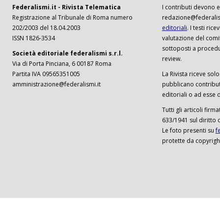
Federalismi.it - Rivista Telematica
I contributi devono es
Registrazione al Tribunale di Roma numero
redazione@federalism
202/2003 del 18.04.2003
editoriali
. I testi ri
ISSN 1826-3534
valutazione del comi
sottoposti a procedu
Società editoriale federalismi s.r.l.
review.
Via di Porta Pinciana, 6 00187 Roma
Partita IVA 09565351005
La Rivista riceve solo 
amministrazione@federalismi.it
pubblicano contributi
editoriali o ad esse d
Tutti gli articoli firm
633/1941 sul diritto 
Le foto presenti su
f
protette da copyrigh