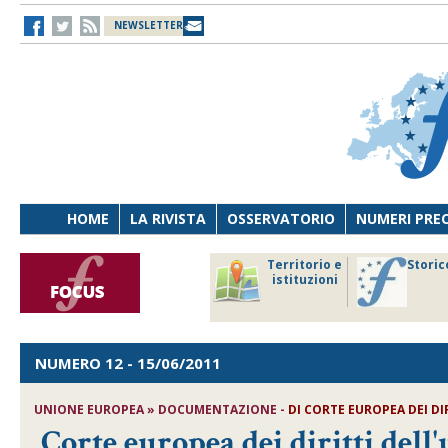
NEWSLETTER
HOME
LA RIVISTA
OSSERVATORIO
NUMERI PRE
avoro
Osservatorio
Territorio e
Storic
ersona
di Diritto
istituzioni
cnologia
sanitario
NUMERO 12
- 15/06/2011
UNIONE EUROPEA » DOCUMENTAZIONE -
DI CORTE EUROPEA DEI D
Corte europea dei diritti de