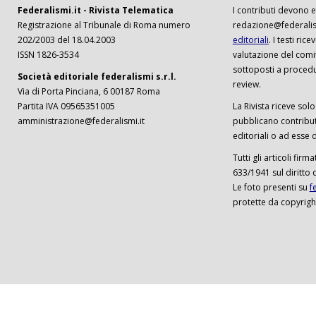
Federalismi.it - Rivista Telematica
I contributi devono es
Registrazione al Tribunale di Roma numero
redazione@federalism
202/2003 del 18.04.2003
editoriali
. I testi ri
ISSN 1826-3534
valutazione del comi
sottoposti a procedu
Società editoriale federalismi s.r.l.
review.
Via di Porta Pinciana, 6 00187 Roma
Partita IVA 09565351005
La Rivista riceve solo 
amministrazione@federalismi.it
pubblicano contributi
editoriali o ad esse d
Tutti gli articoli firm
633/1941 sul diritto 
Le foto presenti su
f
protette da copyrigh