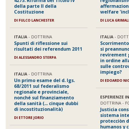
4275. Riforma del Titolo IV
regionalism
della parte II della
affermazione
Costituzione
welfare 'inc
DI FULCO LANCHESTER
DI LUCA GRIMAL
ITALIA
- DOTTRINA
ITALIA
- DOTT
Spunti di riflessione sui
Scorrimento
risultati dei referendum 2011
si preannun
revirement 
DI ALESSANDRO STERPA
in ordine all
sulle contro
impiego?
ITALIA
- DOTTRINA
Un primo esame del d. lgs.
DI EDOARDO NI
68/2011 sul federalismo
regionale e provinciale,
ESPERIENZE I
nonché sul finanziamento
della sanità (... cinque dubbi
DOTTRINA - 
di incostituzionalità)
Justicia cons
sistema int
DI ETTORE JORIO
protecciòn d
humanos y c