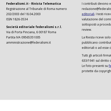
Federalismi.it - Rivista Telematica
I contributi devono es
Registrazione al Tribunale di Roma numero
redazione@federalism
202/2003 del 18.04.2003
editoriali
. I testi ri
ISSN 1826-3534
valutazione del comi
sottoposti a procedu
Società editoriale federalismi s.r.l.
review.
Via di Porta Pinciana, 6 00187 Roma
Partita IVA 09565351005
La Rivista riceve solo 
amministrazione@federalismi.it
pubblicano contributi
editoriali o ad esse d
Tutti gli articoli firm
633/1941 sul diritto 
Le foto presenti su
f
protette da copyrigh