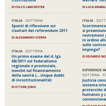
Costituzione
welfare 'inc
DI FULCO LANCHESTER
DI LUCA GRIMAL
ITALIA
- DOTTRINA
ITALIA
- DOTT
Spunti di riflessione sui
Scorrimento
risultati dei referendum 2011
si preannun
revirement 
DI ALESSANDRO STERPA
in ordine all
sulle contro
impiego?
ITALIA
- DOTTRINA
Un primo esame del d. lgs.
DI EDOARDO NI
68/2011 sul federalismo
regionale e provinciale,
ESPERIENZE I
nonché sul finanziamento
della sanità (... cinque dubbi
DOTTRINA - 
di incostituzionalità)
Justicia cons
sistema int
DI ETTORE JORIO
protecciòn d
humanos y c
convenciona