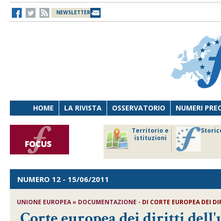
NEWSLETTER
HOME
LA RIVISTA
OSSERVATORIO
NUMERI PRE
avoro
Osservatorio
Territorio e
Storic
ersona
di Diritto
istituzioni
cnologia
sanitario
NUMERO 12
- 15/06/2011
UNIONE EUROPEA » DOCUMENTAZIONE -
DI CORTE EUROPEA DEI D
Corte europea dei diritti de