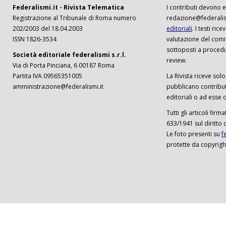
Federalismi.it - Rivista Telematica
I contributi devono es
Registrazione al Tribunale di Roma numero
redazione@federalism
202/2003 del 18.04.2003
editoriali
. I testi ri
ISSN 1826-3534
valutazione del comi
sottoposti a procedu
Società editoriale federalismi s.r.l.
review.
Via di Porta Pinciana, 6 00187 Roma
Partita IVA 09565351005
La Rivista riceve solo 
amministrazione@federalismi.it
pubblicano contributi
editoriali o ad esse d
Tutti gli articoli firm
633/1941 sul diritto 
Le foto presenti su
f
protette da copyrigh