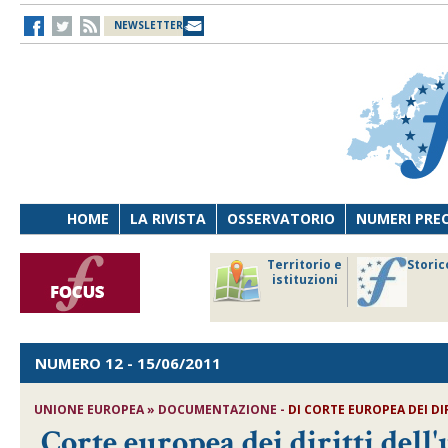
NEWSLETTER
HOME
LA RIVISTA
OSSERVATORIO
NUMERI PRE
avoro
Osservatorio
Territorio e
Storic
ersona
di Diritto
istituzioni
cnologia
sanitario
NUMERO 12
- 15/06/2011
UNIONE EUROPEA » DOCUMENTAZIONE -
DI CORTE EUROPEA DEI D
Corte europea dei diritti del