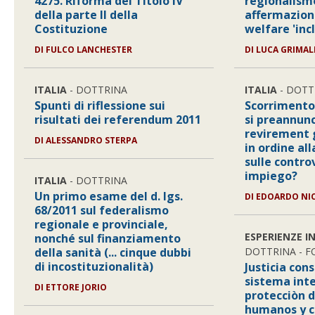
4275. Riforma del Titolo IV
regionalism
della parte II della
affermazione
Costituzione
welfare 'inc
DI FULCO LANCHESTER
DI LUCA GRIMAL
ITALIA
- DOTTRINA
ITALIA
- DOTT
Spunti di riflessione sui
Scorrimento
risultati dei referendum 2011
si preannun
revirement 
DI ALESSANDRO STERPA
in ordine all
sulle contro
impiego?
ITALIA
- DOTTRINA
Un primo esame del d. lgs.
DI EDOARDO NI
68/2011 sul federalismo
regionale e provinciale,
ESPERIENZE I
nonché sul finanziamento
della sanità (... cinque dubbi
DOTTRINA - 
di incostituzionalità)
Justicia cons
sistema int
DI ETTORE JORIO
protecciòn d
humanos y c