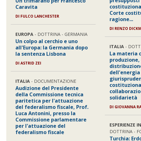
presupposti 
Un trimarano per Francesco
costituzional
Caravita
Corte costit
DI FULCO LANCHESTER
ragione...
DI RENZO DICK
EUROPA
- DOTTRINA - GERMANIA
Un colpo al cerchio e uno
ITALIA
- DOTT
all'Europa: la Germania dopo
La materia 
la sentenza Lisbona
produzione,
DI ASTRID ZEI
distribuzion
dell'energia
giurisprude
ITALIA
- DOCUMENTAZIONE
costituziona
Audizione del Presidente
collaborazio
della Commissione tecnica
solidarietà
paritetica per l'attuazione
del federalismo fiscale, Prof.
DI GIOVANNA 
Luca Antonini, presso la
Commissione parlamentare
ESPERIENZE I
per l'attuazione del
DOTTRINA - 
federalismo fiscale
Turchia: Erd