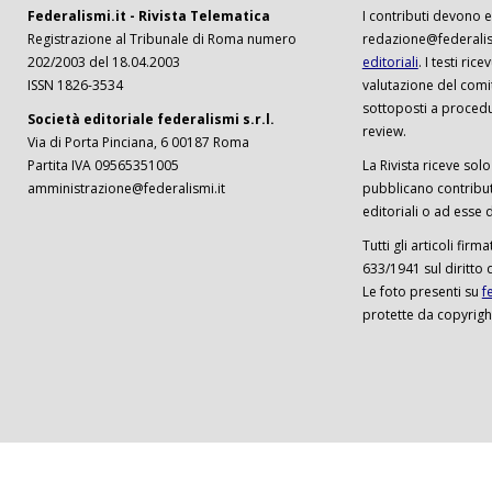
Federalismi.it - Rivista Telematica
I contributi devono es
Registrazione al Tribunale di Roma numero
redazione@federalism
202/2003 del 18.04.2003
editoriali
. I testi ri
ISSN 1826-3534
valutazione del comi
sottoposti a procedu
Società editoriale federalismi s.r.l.
review.
Via di Porta Pinciana, 6 00187 Roma
Partita IVA 09565351005
La Rivista riceve solo 
amministrazione@federalismi.it
pubblicano contributi
editoriali o ad esse d
Tutti gli articoli firm
633/1941 sul diritto 
Le foto presenti su
f
protette da copyrigh