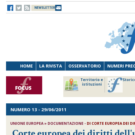
NEWSLETTER
HOME
LA RIVISTA
OSSERVATORIO
NUMERI PRE
avoro
Osservatorio
Territorio e
Storic
ersona
di Diritto
istituzioni
cnologia
sanitario
NUMERO 13
- 29/06/2011
UNIONE EUROPEA » DOCUMENTAZIONE -
DI CORTE EUROPEA DEI D
Corte europea dei diritti del