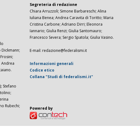
Segreteria di redazione
Chiara Arruzzoli; Simone Barbareschi; Alina
Iuliana Benea; Andrea Caravita di Toritto; Maria
Cristina Carbone; Adriano Dirri; Eleonora
Iannario; Giulia Renzi; Giulia Santomauro;
Francesco Severa; Sergio Spatola; Giulia Vasino.
lo
zo Dickmann;
E-mail: redazione@federalismi.it
rosini;
; Andrea
Informazioni generali
taiano.
Codice etico
Collana "Studi di federalismi.it"
; Stefano
tolino;
erina
imo Rubechi;
Powered by