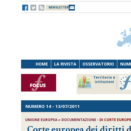
NEWSLETTER
HOME
LA RIVISTA
OSSERVATORIO
NUME
Lavoro
Osservatorio
Territorio e
Persona
di Diritto
istituzioni
Tecnologia
sanitario
NUMERO 14
- 13/07/2011
UNIONE EUROPEA » DOCUMENTAZIONE -
DI CORTE EUROPE
Corte europea dei diritt