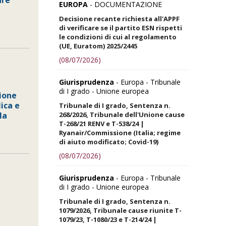
are
EUROPA
- DOCUMENTAZIONE
Decisione recante richiesta all'APPF
di verificare se il partito ESN rispetti
le condizioni di cui al regolamento
(UE, Euratom) 2025/2445
(08/07/2026)
Giurisprudenza
- Europa - Tribunale
di I grado - Unione europea
sione
ica e
Tribunale di I grado, Sentenza n.
268/2026, Tribunale dell'Unione cause
la
T-268/21 RENV e T-538/24 |
Ryanair/Commissione (Italia; regime
di aiuto modificato; Covid-19)
(08/07/2026)
Giurisprudenza
- Europa - Tribunale
di I grado - Unione europea
Tribunale di I grado, Sentenza n.
1079/2026, Tribunale cause riunite T-
1079/23, T-1080/23 e T-214/24 |