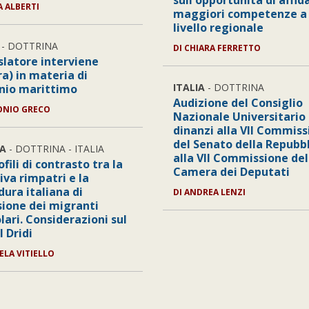
sull'opportunità di affid
A ALBERTI
maggiori competenze a
livello regionale
- DOTTRINA
DI CHIARA FERRETTO
islatore interviene
a) in materia di
ITALIA
- DOTTRINA
io marittimo
Audizione del Consiglio
ONIO GRECO
Nazionale Universitario
dinanzi alla VII Commis
del Senato della Repubbl
A
- DOTTRINA - ITALIA
alla VII Commissione del
ofili di contrasto tra la
Camera dei Deputati
iva rimpatri e la
dura italiana di
DI ANDREA LENZI
sione dei migranti
lari. Considerazioni sul
l Dridi
ELA VITIELLO