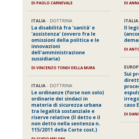
DI PAOLO CARNEVALE
DI ANN
ITALIA
- DOTTRINA
ITALIA
La disabilità fra 'sanità' e
Il leg
'assistenza' (ovvero fra le
(ancor
omissioni della politica e le
deman
innovazioni
DI ANT
dell'amministrazione
sussidiaria)
EUROP
DI VINCENZO TONDI DELLA MURA
Sui pr
dirett
ITALIA
- DOTTRINA
proce
Le ordinanze (forse non solo)
espul
ordinarie dei sindaci in
irrego
materia di sicurezza urbana
caso E
tra legalità sostanziale e
DI DANI
riserve relative (Il detto e il
non detto nella sentenza n.
115/2011 della Corte cost.)
DI GUIDO MELONI