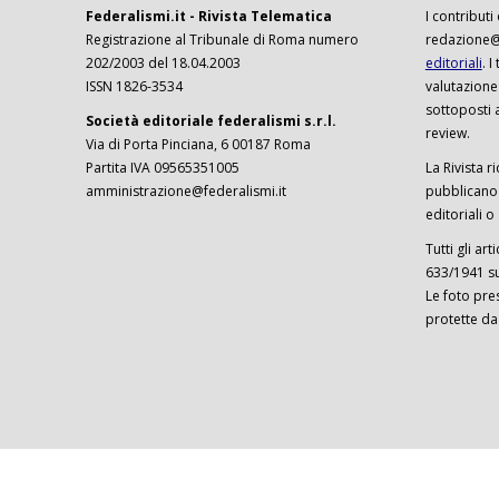
Federalismi.it - Rivista Telematica
I contributi
Registrazione al Tribunale di Roma numero
redazione@f
202/2003 del 18.04.2003
editoriali
. 
ISSN 1826-3534
valutazione
sottoposti 
Società editoriale federalismi s.r.l.
review.
Via di Porta Pinciana, 6 00187 Roma
Partita IVA 09565351005
La Rivista ri
amministrazione@federalismi.it
pubblicano c
editoriali o
Tutti gli ar
633/1941 sul
Le foto pre
protette da