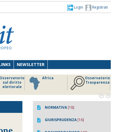
Login
Registrati
LINKS
NEWSLETTER
Osservatorio
Africa
Osservatorio
sul diritto
Trasparenza
elettorale


NORMATIVA
[18]
GIURISPRUDENZA
[16]
ione