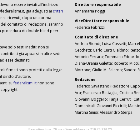
 devono essere inviati all'indirizzo
Direttore responsabile
ederalismi.it, già adeguati ai
criteri
Annamaria Poggi
I testi ricevuti, dopo una prima
ViceDirettore responsabile
 del comitato di redazione, saranno
Federica Fabrizzi
a procedura di double blind peer
Comitato di direzione
Andrea Biondi; Luisa Cassetti; Marcel
ceve solo testi inediti: non si
Cecchetti; Carlo Curti Gialdino; Ren
ontributi già apparsi in altre sedi
Antonio Ferrara; Tommaso Edoardo F
 ad esse destinati.
Diana-Urania Galetta; Roberto Miccù
ticoli firmati sono protetti dalla legge
Morrone; Giulio M. Salerno; Sandro S
 diritto d'autore.
Redazione
senti su
federalismi.it
non sono
Federico Savastano (Redattore Capo)
 copyright.
Aru; Francesco Battaglia; Cristina Ber
Giovanni Boggero; Tanja Cerruti; Cat
Domenicali; Giovanni Piccirilli; Mass
Martina Sinisi; Alessandro Sterpa.
Execution time: 76 ms - Your address is 216.73.216.23
Software Tour Operator