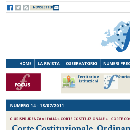
NEWSLETTER
HOME
LA RIVISTA
OSSERVATORIO
NUMERI PRE
avoro
Osservatorio
Territorio e
Storic
ersona
di Diritto
istituzioni
cnologia
sanitario
NUMERO 14
- 13/07/2011
GIURISPRUDENZA » ITALIA » CORTE COSTITUZIONALE » - CORTE COST
Corte Costituzionale, Ordinanz