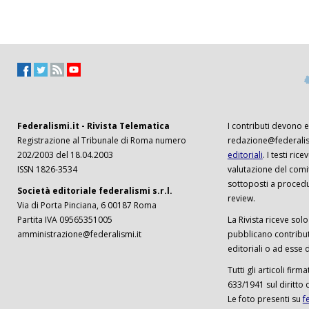
Federalismi.it - Rivista Telematica
I contributi devono es
Registrazione al Tribunale di Roma numero
redazione@federalism
202/2003 del 18.04.2003
editoriali
. I testi ri
ISSN 1826-3534
valutazione del comi
sottoposti a procedu
Società editoriale federalismi s.r.l.
review.
Via di Porta Pinciana, 6 00187 Roma
Partita IVA 09565351005
La Rivista riceve solo 
amministrazione@federalismi.it
pubblicano contributi
editoriali o ad esse d
Tutti gli articoli firm
633/1941 sul diritto 
Le foto presenti su
f