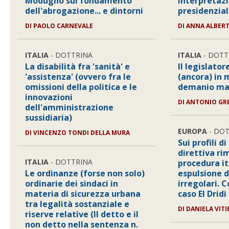
Modugno sul fondamento
interpretazi
dell'abrogazione... e dintorni
presidenzial
DI PAOLO CARNEVALE
DI ANNA ALBERT
ITALIA
- DOTTRINA
ITALIA
- DOTT
La disabilità fra 'sanità' e
Il legislator
'assistenza' (ovvero fra le
(ancora) in 
omissioni della politica e le
demanio ma
innovazioni
DI ANTONIO GR
dell'amministrazione
sussidiaria)
EUROPA
- DOT
DI VINCENZO TONDI DELLA MURA
Sui profili d
direttiva ri
ITALIA
- DOTTRINA
procedura it
Le ordinanze (forse non solo)
espulsione d
ordinarie dei sindaci in
irregolari. 
materia di sicurezza urbana
caso El Dridi
tra legalità sostanziale e
DI DANIELA VIT
riserve relative (Il detto e il
non detto nella sentenza n.