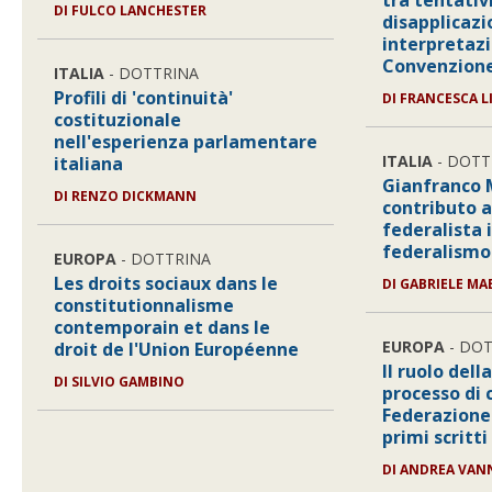
tra tentativi
DI FULCO LANCHESTER
disapplicazi
interpretaz
Convenzion
ITALIA
- DOTTRINA
Profili di 'continuità'
DI FRANCESCA L
costituzionale
nell'esperienza parlamentare
ITALIA
- DOTT
italiana
Gianfranco M
DI RENZO DICKMANN
contributo a
federalista in
federalismo
EUROPA
- DOTTRINA
Les droits sociaux dans le
DI GABRIELE MA
constitutionnalisme
contemporain et dans le
EUROPA
- DOT
droit de l'Union Européenne
Il ruolo del
DI SILVIO GAMBINO
processo di 
Federazione
primi scritti
DI ANDREA VAN