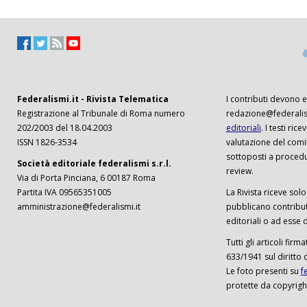
Federalismi.it - Rivista Telematica
I contributi devono es
Registrazione al Tribunale di Roma numero
redazione@federalism
202/2003 del 18.04.2003
editoriali
. I testi ri
ISSN 1826-3534
valutazione del comi
sottoposti a procedu
Società editoriale federalismi s.r.l.
review.
Via di Porta Pinciana, 6 00187 Roma
Partita IVA 09565351005
La Rivista riceve solo 
amministrazione@federalismi.it
pubblicano contributi
editoriali o ad esse d
Tutti gli articoli firm
633/1941 sul diritto 
Le foto presenti su
f
protette da copyrigh