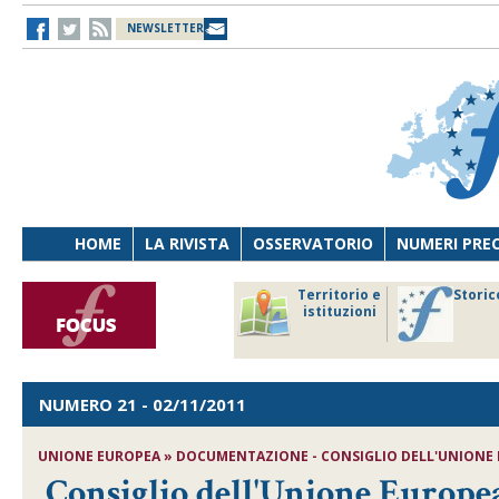
NEWSLETTER
HOME
LA RIVISTA
OSSERVATORIO
NUMERI PRE
avoro
Osservatorio
Territorio e
Storic
ersona
di Diritto
istituzioni
cnologia
sanitario
NUMERO 21
- 02/11/2011
UNIONE EUROPEA » DOCUMENTAZIONE - CONSIGLIO DELL'UNIONE 
Consiglio dell'Unione Europe