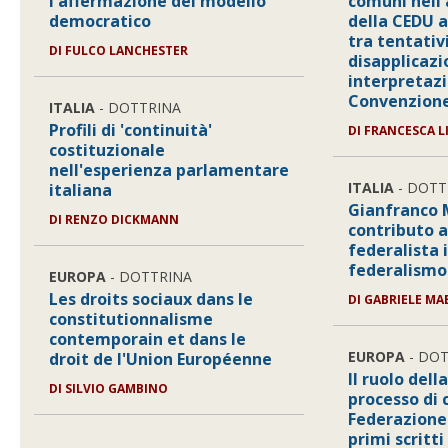
l'affermazione del modello
comuni nell
democratico
della CEDU al
tra tentativi
DI FULCO LANCHESTER
disapplicazi
interpretaz
Convenzion
ITALIA
- DOTTRINA
Profili di 'continuità'
DI FRANCESCA L
costituzionale
nell'esperienza parlamentare
ITALIA
- DOTT
italiana
Gianfranco M
DI RENZO DICKMANN
contributo a
federalista in
federalismo
EUROPA
- DOTTRINA
Les droits sociaux dans le
DI GABRIELE MA
constitutionnalisme
contemporain et dans le
EUROPA
- DOT
droit de l'Union Européenne
Il ruolo del
DI SILVIO GAMBINO
processo di 
Federazione
primi scritti