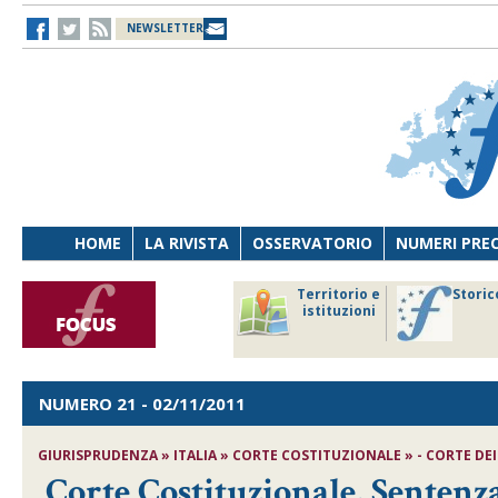
NEWSLETTER
HOME
LA RIVISTA
OSSERVATORIO
NUMERI PRE
avoro
Osservatorio
Territorio e
Storic
ersona
di Diritto
istituzioni
cnologia
sanitario
NUMERO 21
- 02/11/2011
GIURISPRUDENZA » ITALIA » CORTE COSTITUZIONALE » - CORTE DEI 
Corte Costituzionale, Sentenza