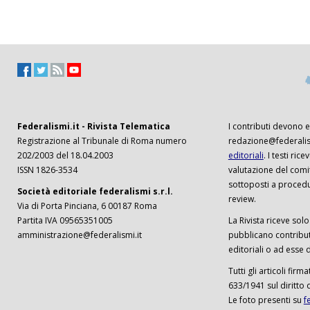
Federalismi.it - Rivista Telematica
I contributi devono es
Registrazione al Tribunale di Roma numero
redazione@federalism
202/2003 del 18.04.2003
editoriali
. I testi ri
ISSN 1826-3534
valutazione del comi
sottoposti a procedu
Società editoriale federalismi s.r.l.
review.
Via di Porta Pinciana, 6 00187 Roma
Partita IVA 09565351005
La Rivista riceve solo 
amministrazione@federalismi.it
pubblicano contributi
editoriali o ad esse d
Tutti gli articoli firm
633/1941 sul diritto 
Le foto presenti su
f