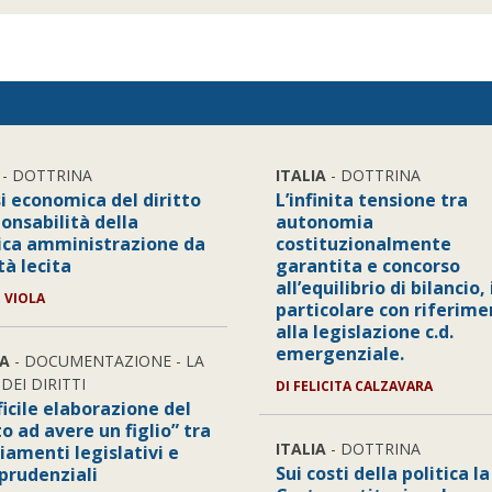
- DOTTRINA
ITALIA
- DOTTRINA
i economica del diritto
L’infinita tensione tra
onsabilità della
autonomia
ica amministrazione da
costituzionalmente
tà lecita
garantita e concorso
all’equilibrio di bilancio, 
I VIOLA
particolare con riferim
alla legislazione c.d.
emergenziale.
A
- DOCUMENTAZIONE - LA
DEI DIRITTI
DI FELICITA CALZAVARA
ficile elaborazione del
to ad avere un figlio” tra
ITALIA
- DOTTRINA
iamenti legislativi e
Sui costi della politica la
sprudenziali