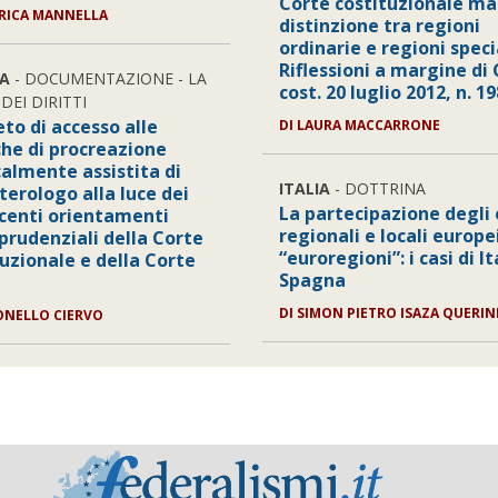
Corte costituzionale ma
ERICA MANNELLA
distinzione tra regioni
ordinarie e regioni specia
Riflessioni a margine di
A
- DOCUMENTAZIONE - LA
cost. 20 luglio 2012, n. 19
DEI DIRITTI
ieto di accesso alle
DI LAURA MACCARRONE
che di procreazione
almente assistita di
ITALIA
- DOTTRINA
terologo alla luce dei
La partecipazione degli 
ecenti orientamenti
regionali e locali europei
prudenziali della Corte
“euroregioni”: i casi di It
tuzionale e della Corte
Spagna
DI SIMON PIETRO ISAZA QUERIN
ONELLO CIERVO