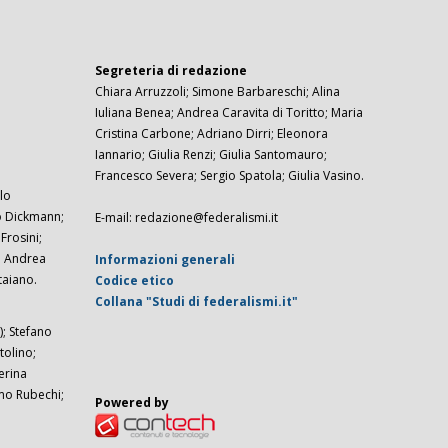
Segreteria di redazione
Chiara Arruzzoli; Simone Barbareschi; Alina
Iuliana Benea; Andrea Caravita di Toritto; Maria
Cristina Carbone; Adriano Dirri; Eleonora
Iannario; Giulia Renzi; Giulia Santomauro;
Francesco Severa; Sergio Spatola; Giulia Vasino.
lo
zo Dickmann;
E-mail: redazione@federalismi.it
rosini;
; Andrea
Informazioni generali
taiano.
Codice etico
Collana "Studi di federalismi.it"
; Stefano
tolino;
erina
imo Rubechi;
Powered by