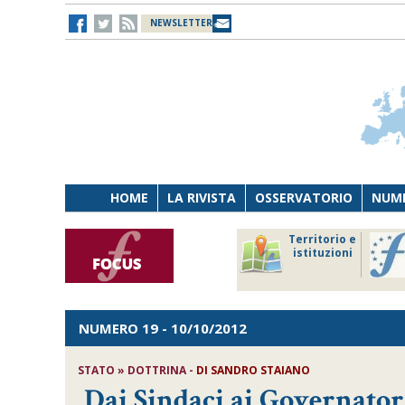
NEWSLETTER
HOME
LA RIVISTA
OSSERVATORIO
NUME
Lavoro
Osservatorio
Territorio e
Persona
di Diritto
istituzioni
Tecnologia
sanitario
NUMERO 19
- 10/10/2012
STATO » DOTTRINA -
DI SANDRO STAIANO
Dai Sindaci ai Governator