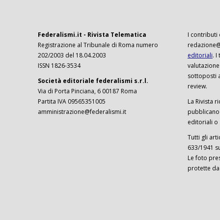
Federalismi.it - Rivista Telematica
I contributi
Registrazione al Tribunale di Roma numero
redazione@f
202/2003 del 18.04.2003
editoriali
. 
ISSN 1826-3534
valutazione
sottoposti 
Società editoriale federalismi s.r.l.
review.
Via di Porta Pinciana, 6 00187 Roma
Partita IVA 09565351005
La Rivista ri
amministrazione@federalismi.it
pubblicano c
editoriali o
Tutti gli ar
633/1941 sul
Le foto pre
protette da