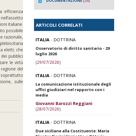
DOCUMENTAZIONE
[26]
a efficienza
ell’assetto
oni italiane.
ARTICOLI CORRELATI
ato possibile
e razionale,
ITALIA
- DOTTRINA
plebiscitaria
Osservatorio di diritto sanitario - 29
a eletti; che
luglio 2026
 dei pubblici
(29/07/2026)
are le virtù
 ragione del
 soprattutto
ITALIA
- DOTTRINA
sione, sulle
La comunicazione istituzionale degli
uffici giudiziari nel rapporto con i
media
Giovanni Barozzi Reggiani
(28/07/2026)
ITALIA
- DOTTRINA
Due siciliane alla Costituente: Maria