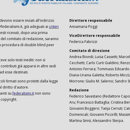
 devono essere inviati all'indirizzo
Direttore responsabile
ederalismi.it, già adeguati ai
criteri
Annamaria Poggi
I testi ricevuti, dopo una prima
ViceDirettore responsabile
 del comitato di redazione, saranno
Federica Fabrizzi
a procedura di double blind peer
Comitato di direzione
Andrea Biondi; Luisa Cassetti; Marcel
ceve solo testi inediti: non si
Cecchetti; Carlo Curti Gialdino; Ren
ontributi già apparsi in altre sedi
Antonio Ferrara; Tommaso Edoardo F
 ad esse destinati.
Diana-Urania Galetta; Roberto Miccù
ticoli firmati sono protetti dalla legge
Morrone; Giulio M. Salerno; Sandro S
 diritto d'autore.
Redazione
senti su
federalismi.it
non sono
Federico Savastano (Redattore Capo)
 copyright.
Aru; Francesco Battaglia; Cristina Ber
Giovanni Boggero; Tanja Cerruti; Cat
Domenicali; Giovanni Piccirilli; Mass
Martina Sinisi; Alessandro Sterpa.