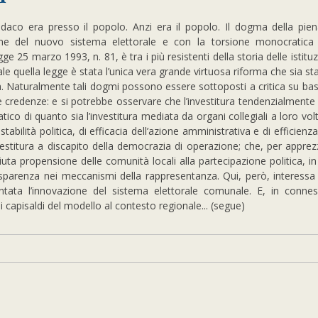
indaco era presso il popolo. Anzi era il popolo. Il dogma della pien
ne del nuovo sistema elettorale e con la torsione monocratica n
 25 marzo 1993, n. 81, è tra i più resistenti della storia delle istituzi
uale quella legge è stata l’unica vera grande virtuosa riforma che sia st
za. Naturalmente tali dogmi possono essere sottoposti a critica su bas
lle credenze: e si potrebbe osservare che l’investitura tendenzialmente 
ico di quanto sia l’investitura mediata da organi collegiali a loro volt
abilità politica, di efficacia dell’azione amministrativa e di efficienza
nvestitura a discapito della democrazia di operazione; che, per apprezz
iuta propensione delle comunità locali alla partecipazione politica, in
parenza nei meccanismi della rappresentanza. Qui, però, interessa
ientata l’innovazione del sistema elettorale comunale. E, in connes
i capisaldi del modello al contesto regionale... (segue)