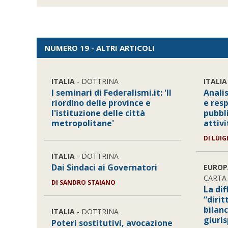
NUMERO 19 - ALTRI ARTICOLI
ITALIA
- DOTTRINA
ITALIA
I seminari di Federalismi.it: 'Il
Analis
riordino delle province e
e resp
l'istituzione delle città
pubbl
metropolitane'
attivi
DI LUIG
ITALIA
- DOTTRINA
Dai Sindaci ai Governatori
EUROP
CARTA 
DI SANDRO STAIANO
La dif
“dirit
bilanc
ITALIA
- DOTTRINA
giuri
Poteri sostitutivi, avocazione