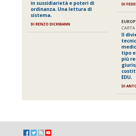
in sussidiarietà e poteri di
DI FED
ordinanza. Una lettura di
sistema.
EUROP
DI RENZO DICKMANN
CARTA 
Il div
tecni
medic
tipo e
più r
giuris
costi
EDU.
DI ANT