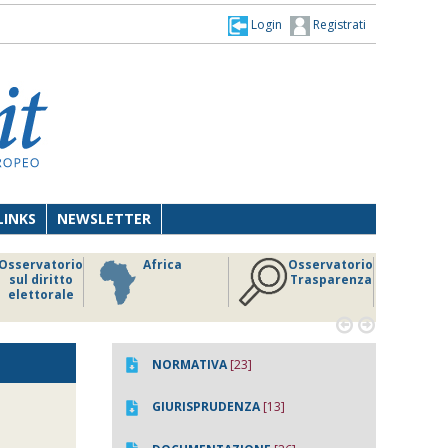
Login
Registrati
LINKS
NEWSLETTER
Osservatorio
Africa
Osservatorio
sul diritto
Trasparenza
elettorale


NORMATIVA
[23]
GIURISPRUDENZA
[13]