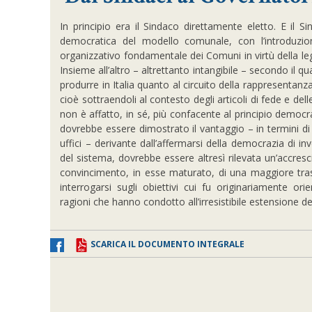
In principio era il Sindaco direttamente eletto. E il S
democratica del modello comunale, con l’introduzio
organizzativo fondamentale dei Comuni in virtù della legge
Insieme all’altro – altrettanto intangibile – secondo il q
produrre in Italia quanto al circuito della rappresentan
cioè sottraendoli al contesto degli articoli di fede e de
non è affatto, in sé, più confacente al principio democrat
dovrebbe essere dimostrato il vantaggio – in termini di st
uffici – derivante dall’affermarsi della democrazia di i
del sistema, dovrebbe essere altresì rilevata un’accresc
convincimento, in esse maturato, di una maggiore tras
interrogarsi sugli obiettivi cui fu originariamente or
ragioni che hanno condotto all’irresistibile estensione de
SCARICA IL DOCUMENTO INTEGRALE