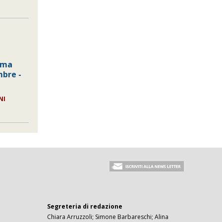
rma
mbre -
NI
Segreteria di redazione
Chiara Arruzzoli; Simone Barbareschi; Alina