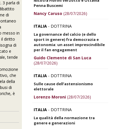
Nicotra Fiorini Verzotto e Ottavia
 3 parla di
Penna Buscemi
dibattito
Nancy Caruso
(28/07/2026)
ne di
spontaneo
ITALIA
- DOTTRINA
a
to messo in
La governance del calcio (e dello
l diritto
sport in genere) fra democrazia e
autonomia: un asset imprescindibile
isogna di
per il fan engagement
rcato e
ale, tende
Guido Clemente di San Luca
(28/07/2026)
promozione
ttivo, che
ITALIA
- DOTTRINA
la della
Sulle cause dell’astensionismo
busi di
elettorale
riche, è
Lorenzo Moroni
(28/07/2026)
ITALIA
- DOTTRINA
La qualità della normazione tra
genere e generazioni