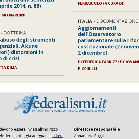
FERRAIUOLO (A CURA DI)
aprile 2014, n. 88)
SIMO NARDINI
ITALIA
- DOCUMENTAZIONE
Aggiornamenti
- DOTTRINA
dell'Osservatorio
 abuso degli strumenti
parlamentare sulla rifo
enziali. Alcune
costituzionale (27 nove
iori) distorsioni in
2 dicembre)
di crisi
DI FEDERICA FABRIZZI E GIOVAN
TTA DIMA
PICCIRILLI
 devono essere inviati all'indirizzo
Direttore responsabile
ederalismi.it, già adeguati ai
criteri
Annamaria Poggi