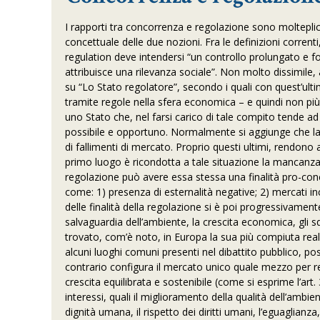
I rapporti tra concorrenza e regolazione sono molteplici
concettuale delle due nozioni. Fra le definizioni correnti
regulation deve intendersi “un controllo prolungato e f
attribuisce una rilevanza sociale”. Non molto dissimile, 
su “Lo Stato regolatore”, secondo i quali con quest’ul
tramite regole nella sfera economica – e quindi non più
uno Stato che, nel farsi carico di tale compito tende ad 
possibile e opportuno. Normalmente si aggiunge che la re
di fallimenti di mercato. Proprio questi ultimi, rendono 
primo luogo è ricondotta a tale situazione la mancanza
regolazione può avere essa stessa una finalità pro-conco
come: 1) presenza di esternalità negative; 2) mercati inco
delle finalità della regolazione si è poi progressivamen
salvaguardia dell’ambiente, la crescita economica, gli s
trovato, com’è noto, in Europa la sua più compiuta realiz
alcuni luoghi comuni presenti nel dibattito pubblico, 
contrario configura il mercato unico quale mezzo per rea
crescita equilibrata e sostenibile (come si esprime l’art
interessi, quali il miglioramento della qualità dell’ambien
dignità umana, il rispetto dei diritti umani, l’eguaglianz