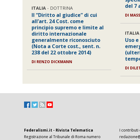
del 7 
ITALIA
- DOTTRINA
Il “Diritto al giudice” di cui
DI MAS
all’art. 24 Cost. come
principio supremo e limite al
ITALIA
diritto internazionale
generalmente riconosciuto
Uso e
(Nota a Corte cost., sent. n.
emerg
238 del 22 ottobre 2014)
(ulter
tempo 
DI RENZO DICKMANN
DI DILE
Federalismi.it - Rivista Telematica
I contributi
Registrazione al Tribunale di Roma numero
redazione@f