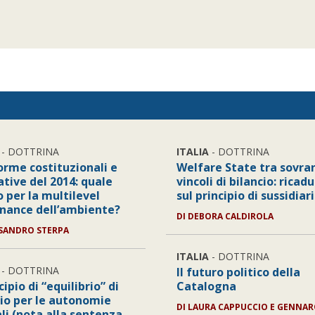
- DOTTRINA
ITALIA
- DOTTRINA
orme costituzionali e
Welfare State tra sovran
ative del 2014: quale
vincoli di bilancio: ricad
 per la multilevel
sul principio di sussidiar
nance dell’ambiente?
DI DEBORA CALDIROLA
SSANDRO STERPA
ITALIA
- DOTTRINA
- DOTTRINA
Il futuro politico della
ncipio di “equilibrio” di
Catalogna
cio per le autonomie
DI LAURA CAPPUCCIO E GENNA
li (nota alla sentenza