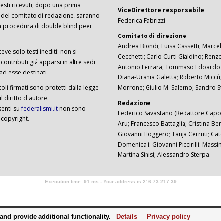
I testi ricevuti, dopo una prima
ViceDirettore responsabile
 del comitato di redazione, saranno
Federica Fabrizzi
a procedura di double blind peer
Comitato di direzione
Andrea Biondi; Luisa Cassetti; Marcel
ceve solo testi inediti: non si
Cecchetti; Carlo Curti Gialdino; Ren
ontributi già apparsi in altre sedi
Antonio Ferrara; Tommaso Edoardo F
 ad esse destinati.
Diana-Urania Galetta; Roberto Miccù
ticoli firmati sono protetti dalla legge
Morrone; Giulio M. Salerno; Sandro S
 diritto d'autore.
Redazione
senti su
federalismi.it
non sono
Federico Savastano (Redattore Capo)
 copyright.
Aru; Francesco Battaglia; Cristina Ber
Giovanni Boggero; Tanja Cerruti; Cat
Domenicali; Giovanni Piccirilli; Mass
Martina Sinisi; Alessandro Sterpa.
Execution time: 91 ms - Your address is 216.73.217.39
Software Tour Operator
nd provide additional functionality.
Details
Privacy policy