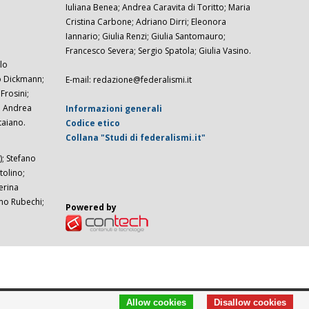
Iuliana Benea; Andrea Caravita di Toritto; Maria
Cristina Carbone; Adriano Dirri; Eleonora
Iannario; Giulia Renzi; Giulia Santomauro;
Francesco Severa; Sergio Spatola; Giulia Vasino.
lo
zo Dickmann;
E-mail: redazione@federalismi.it
rosini;
; Andrea
Informazioni generali
taiano.
Codice etico
Collana "Studi di federalismi.it"
; Stefano
tolino;
erina
imo Rubechi;
Powered by
Allow cookies
Disallow cookies