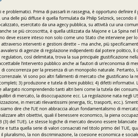
 e problematici. Prima di passarli in rassegna, è opportuno definire il
, una delle più diffuse è quella formulata da Philip Selznick, secondo il
ocalizzato, esercitato da una agecy pubblica, su attività cui una comun
anche se più circoscritta, è quella utilizzata da Majone e La Spina nel l
timo deve essere inteso non solo come uno Stato che interviene per lo
 attraverso interventi e gestioni dirette – ma anche, più specificame
avvalersi di agenzie di regolazione indipendenti dal potere politico, lì
gulation, così delimitata, trova la sua principale giustificazione nel
accettabile l’intervento pubblico anche ai fautori di un’economia di me
 di concorrenza per la presenza di un monopolio naturale. Pertanto, l
rrenziale. Vi sono poi altri fallimenti di mercato che giustificano la 
mpleti; 3) produzione e tutela di beni pubblici; 4) difetti informativi. 
te allargato ricomprendendo tanti altri beni come la tutela dei consuma
quilibri di mercato, la disoccupazione ecc. La regolazione nata negli 
zazione, in mercati rilevantissimi (energia, tlc, trasporti, ecc.). Sme
possiamo dire che l’UE non abbraccia alcun fondamentalismo di mercat
lizzare altri obiettivi, quali il benessere economico, la piena occupa
. 3 (3) del TUE). Le stesse logiche di mercato devono essere bilanciate 
te e tutta quella serie di valori consacrati nel titolo primo del TUE, qua
a, il pluralismo, la non discriminazione, la coesione economica e social