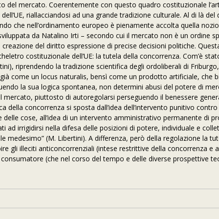
to del mercato. Coerentemente con questo quadro costituzionale l’art.
ll’UE, riallacciandosi ad una grande tradizione culturale. Al di là del 
ando che nell’ordinamento europeo è pienamente accolta quella nozio
 e sviluppata da Natalino Irti – secondo cui il mercato non è un ordine 
 creazione del diritto espressione di precise decisioni politiche. Quest
cheletro costituzionale dell’UE: la tutela della concorrenza. Com’è sta
ni), riprendendo la tradizione scientifica degli ordoliberali di Friburgo, i
à come un locus naturalis, bensì come un prodotto artificiale, che b
seguendo la sua logica spontanea, non determini abusi del potere di me
 Il mercato, piuttosto di autoregolarsi perseguendo il benessere gener
a della concorrenza si sposta dall’idea dell’intervento punitivo contro
e delle cose, all’idea di un intervento amministrativo permanente di 
ad irrigidirsi nella difesa delle posizioni di potere, individuale e colle
desimo” (M. Libertini). A differenza, però della regolazione la tute
re gli illeciti anticoncorrenziali (intese restrittive della concorrenza e a
consumatore (che nel corso del tempo e delle diverse prospettive teo