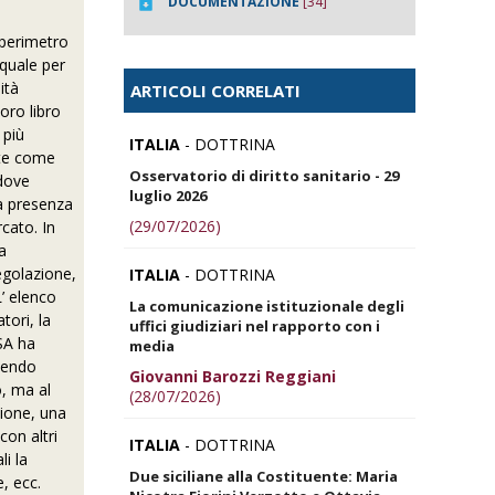
DOCUMENTAZIONE
[34]
 perimetro
 quale per
ità
ARTICOLI CORRELATI
oro libro
 più
ITALIA
- DOTTRINA
nte come
Osservatorio di diritto sanitario - 29
 dove
luglio 2026
la presenza
(29/07/2026)
rcato. In
a
regolazione,
ITALIA
- DOTTRINA
L’ elenco
La comunicazione istituzionale degli
tori, la
uffici giudiziari nel rapporto con i
USA ha
media
ntendo
Giovanni Barozzi Reggiani
o, ma al
(28/07/2026)
zione, una
con altri
ITALIA
- DOTTRINA
li la
Due siciliane alla Costituente: Maria
e, ecc.