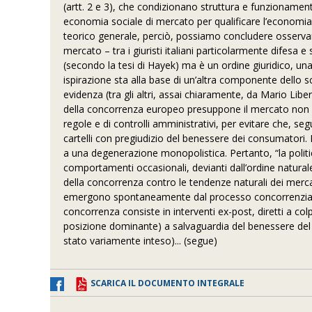
(artt. 2 e 3), che condizionano struttura e funzionamen
economia sociale di mercato per qualificare l’economia de
teorico generale, perciò, possiamo concludere osserv
mercato – tra i giuristi italiani particolarmente difesa
(secondo la tesi di Hayek) ma è un ordine giuridico, una
ispirazione sta alla base di un’altra componente dello s
evidenza (tra gli altri, assai chiaramente, da Mario Liberti
della concorrenza europeo presuppone il mercato non gi
regole e di controlli amministrativi, per evitare che, 
cartelli con pregiudizio del benessere dei consumatori.
a una degenerazione monopolistica. Pertanto, “la politic
comportamenti occasionali, devianti dall’ordine natural
della concorrenza contro le tendenze naturali dei mercati 
emergono spontaneamente dal processo concorrenziale me
concorrenza consiste in interventi ex-post, diretti a colpi
posizione dominante) a salvaguardia del benessere del 
stato variamente inteso)... (segue)
SCARICA IL DOCUMENTO INTEGRALE