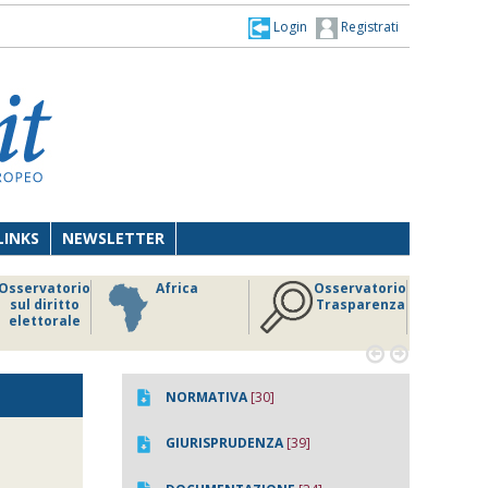
Login
Registrati
LINKS
NEWSLETTER
Osservatorio
Africa
Osservatorio
sul diritto
Trasparenza
elettorale


NORMATIVA
[30]
GIURISPRUDENZA
[39]