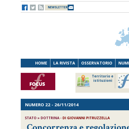
NEWSLETTER
HOME
LA RIVISTA
OSSERVATORIO
NUME
Lavoro
Osservatorio
Territorio e
Persona
di Diritto
istituzioni
Tecnologia
sanitario
NUMERO 22
- 26/11/2014
STATO » DOTTRINA -
DI GIOVANNI PITRUZZELLA
Concorrenza e regolazion