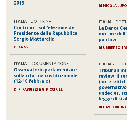
2015
DI
NICOLA LUP
ITALIA
- DOTTRINA
ITALIA
- DOTT
Contributi sull'elezione del
La Banca Ce
Presidente della Repubblica
motore dell'
Sergio Mattarella
politica
DI
AA.VV.
DI
UMBERTO TRI
ITALIA
- DOCUMENTAZIONE
ITALIA
- DOTT
Osservatorio parlamentare
Tribunali mi
sulla riforma costituzionale
review: il t
(12-18 febbraio)
(note critiche
governativo 
DI
F. FABRIZZI E G. PICCIRILLI
undecies, st
legge di sta
DI
DAVID BRUNE