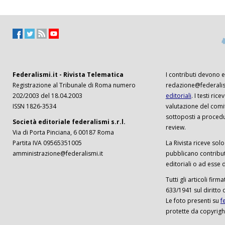
Federalismi.it - Rivista Telematica
I contributi devono es
Registrazione al Tribunale di Roma numero
redazione@federalism
202/2003 del 18.04.2003
editoriali
. I testi ri
ISSN 1826-3534
valutazione del comi
sottoposti a procedu
Società editoriale federalismi s.r.l.
review.
Via di Porta Pinciana, 6 00187 Roma
Partita IVA 09565351005
La Rivista riceve solo 
amministrazione@federalismi.it
pubblicano contributi
editoriali o ad esse d
Tutti gli articoli firm
633/1941 sul diritto 
Le foto presenti su
f
protette da copyrigh