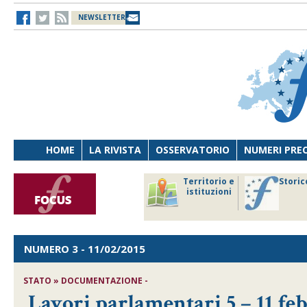
NEWSLETTER
HOME
LA RIVISTA
OSSERVATORIO
NUMERI PRE
avoro
Osservatorio
Territorio e
Storic
ersona
di Diritto
istituzioni
cnologia
sanitario
NUMERO 3
- 11/02/2015
STATO » DOCUMENTAZIONE -
Lavori parlamentari 5 – 11 fe