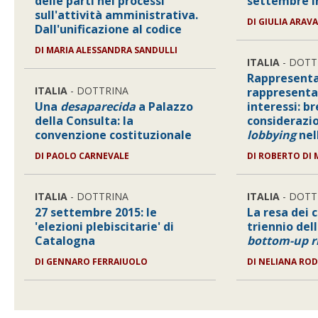
delle parti nei processi
settembre i
sull'attività amministrativa.
DI
GIULIA ARAV
Dall'unificazione al codice
DI
MARIA ALESSANDRA SANDULLI
ITALIA
- DOTT
Rappresentan
ITALIA
- DOTTRINA
rappresenta
Una
desaparecida
a Palazzo
interessi: br
della Consulta: la
considerazio
convenzione costituzionale
lobbying
nel
DI
PAOLO CARNEVALE
DI
ROBERTO DI 
ITALIA
- DOTTRINA
ITALIA
- DOTT
27 settembre 2015: le
La resa dei c
'elezioni plebiscitarie' di
triennio dell
Catalogna
bottom-up r
DI
GENNARO FERRAIUOLO
DI
NELIANA RO