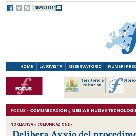
NEWSLETTER
HOME
LA RIVISTA
OSSERVATORIO
NUMERI PRE
avoro
Osservatorio
Territorio e
Storic
ersona
di Diritto
istituzioni
cnologia
sanitario
FOCUS
-
COMUNICAZIONI, MEDIA E NUOVE TECNOLOGI
NORMATIVA » COMUNICAZIONE -
Delibera Avvio del procedimen