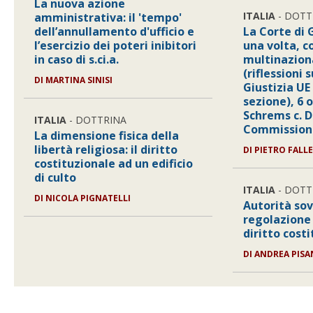
La nuova azione
ITALIA
- DOTT
amministrativa: il 'tempo'
dell’annullamento d'ufficio e
La Corte di 
l’esercizio dei poteri inibitori
una volta, c
in caso di s.ci.a.
multinazion
(riflessioni 
DI
MARTINA SINISI
Giustizia UE
sezione), 6 
Schrems c. 
ITALIA
- DOTTRINA
Commissione
La dimensione fisica della
libertà religiosa: il diritto
DI
PIETRO FALL
costituzionale ad un edificio
di culto
ITALIA
- DOTT
DI
NICOLA PIGNATELLI
Autorità sov
regolazione 
diritto cost
DI
ANDREA PISA