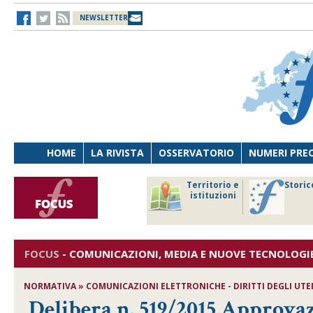
NEWSLETTER
HOME
LA RIVISTA
OSSERVATORIO
NUMERI PRE
avoro
Osservatorio
Territorio e
Storic
ersona
di Diritto
istituzioni
cnologia
sanitario
FOCUS
-
COMUNICAZIONI, MEDIA E NUOVE TECNOLOGI
NORMATIVA » COMUNICAZIONI ELETTRONICHE - DIRITTI DEGLI UTEN
Delibera n. 519/2015,Approva