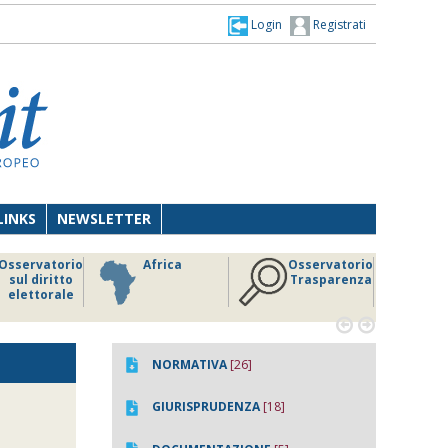
Login
Registrati
LINKS
NEWSLETTER
Osservatorio
Africa
Osservatorio
sul diritto
Trasparenza
elettorale


NORMATIVA
[26]
GIURISPRUDENZA
[18]