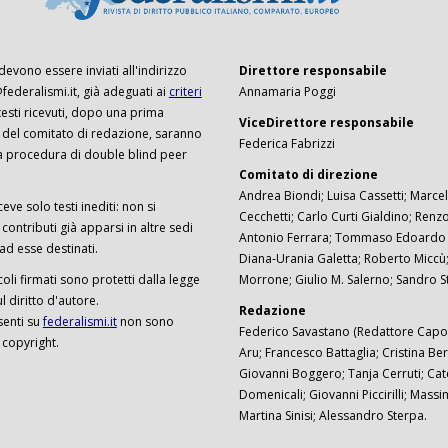
 devono essere inviati all'indirizzo
Direttore responsabile
ederalismi.it, già adeguati ai
criteri
Annamaria Poggi
I testi ricevuti, dopo una prima
ViceDirettore responsabile
 del comitato di redazione, saranno
Federica Fabrizzi
a procedura di double blind peer
Comitato di direzione
Andrea Biondi; Luisa Cassetti; Marcel
ceve solo testi inediti: non si
Cecchetti; Carlo Curti Gialdino; Ren
ontributi già apparsi in altre sedi
Antonio Ferrara; Tommaso Edoardo F
 ad esse destinati.
Diana-Urania Galetta; Roberto Miccù
ticoli firmati sono protetti dalla legge
Morrone; Giulio M. Salerno; Sandro S
 diritto d'autore.
Redazione
senti su
federalismi.it
non sono
Federico Savastano (Redattore Capo)
 copyright.
Aru; Francesco Battaglia; Cristina Ber
Giovanni Boggero; Tanja Cerruti; Cat
Domenicali; Giovanni Piccirilli; Mass
Martina Sinisi; Alessandro Sterpa.