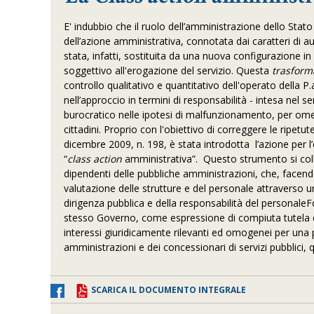
E' indubbio che il ruolo dell’amministrazione dello Stat
dell’azione amministrativa, connotata dai caratteri di au
stata, infatti, sostituita da una nuova configurazione in 
soggettivo all'erogazione del servizio. Questa
trasform
controllo qualitativo e quantitativo dell'operato dell
nell’approccio in termini di responsabilità - intesa ne
burocratico nelle ipotesi di malfunzionamento, per omes
cittadini. Proprio con l'obiettivo di correggere le ripetu
dicembre 2009, n. 198, è stata introdotta l’azione per l’
“
class action
amministrativa”. Questo strumento si collo
dipendenti delle pubbliche amministrazioni, che, facend
valutazione delle strutture e del personale attraverso u
dirigenza pubblica e della responsabilità del personal
stesso Governo, come espressione di compiuta tutela dei c
interessi giuridicamente rilevanti ed omogenei per una pl
amministrazioni e dei concessionari di servizi pubblici, 
SCARICA IL DOCUMENTO INTEGRALE