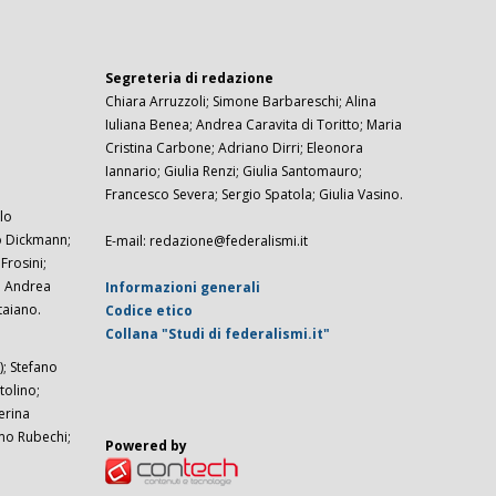
Segreteria di redazione
Chiara Arruzzoli; Simone Barbareschi; Alina
Iuliana Benea; Andrea Caravita di Toritto; Maria
Cristina Carbone; Adriano Dirri; Eleonora
Iannario; Giulia Renzi; Giulia Santomauro;
Francesco Severa; Sergio Spatola; Giulia Vasino.
lo
zo Dickmann;
E-mail: redazione@federalismi.it
rosini;
; Andrea
Informazioni generali
taiano.
Codice etico
Collana "Studi di federalismi.it"
; Stefano
tolino;
erina
imo Rubechi;
Powered by