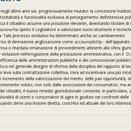
o negli ultimi anni sia progressivamente mutato: la concezione tradizi
toritatività e funzionalità esclusiva al perseguimento dell’interesse pu
cui il cittadino assume una posizione rilevante, diventando titolare di 
azione
ha spinto il Legislatore a valorizzare nuovi strumenti e tecnich
a P.a. Tale processo evolutivo ha determinato anche un cambiamento
l senso di derivazione anglosassone come
accountability
- dell'apparato
sa o ritardata emanazione di provvedimenti attinenti alla sfera giurid
te violazioni nell’erogazione della prestazione amministrativa, con il D
efficienza delle amministrazioni pubbliche e dei concessionari pubblici:
ca nel generale disegno di riforma della disciplina del rapporto di la
o leva sulla contrattazione collettiva, mira ad incentivare una più mo
n incremento della valorizzazione del merito, delle pari opportunità, d
eFortemente voluto, non solo dalle associazioni dei consumatori, ma a
ittadini, il nuovo rimedio giurisdizionale consente, in particolare, ai 
uralità di utenti e consumatori di agire in giudizio nei confronti delle
quando derivi una lesione diretta, concreta ed attuale dei loro interessi