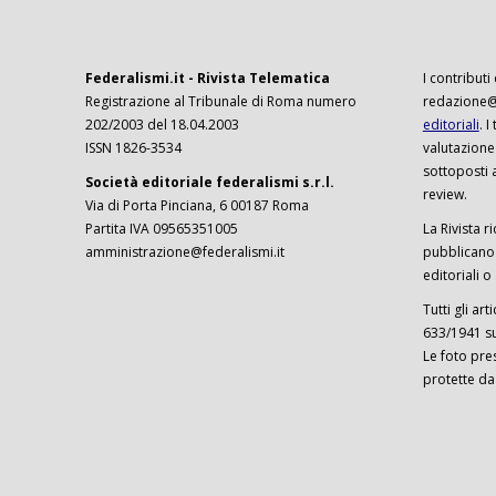
Federalismi.it - Rivista Telematica
I contributi
Registrazione al Tribunale di Roma numero
redazione@f
202/2003 del 18.04.2003
editoriali
. 
ISSN 1826-3534
valutazione
sottoposti 
Società editoriale federalismi s.r.l.
review.
Via di Porta Pinciana, 6 00187 Roma
Partita IVA 09565351005
La Rivista ri
amministrazione@federalismi.it
pubblicano c
editoriali o
Tutti gli ar
633/1941 sul
Le foto pre
protette da