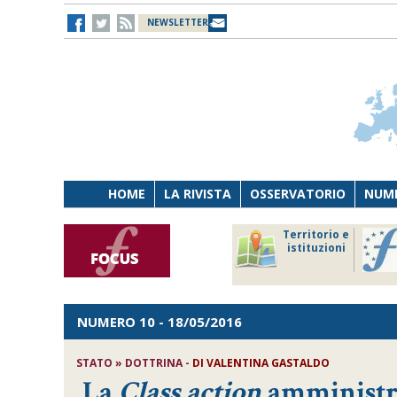
NEWSLETTER
HOME
LA RIVISTA
OSSERVATORIO
NUME
Lavoro
Osservatorio
Territorio e
Persona
di Diritto
istituzioni
Tecnologia
sanitario
NUMERO 10
- 18/05/2016
STATO » DOTTRINA -
DI
VALENTINA GASTALDO
La
Class action
amministr