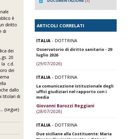
DOCUMENTAZIONE
[5]
onale
bblico è
un diritto
ARTICOLI CORRELATI
e di
ITALIA
- DOTTRINA
Osservatorio di diritto sanitario - 29
ica dei
luglio 2026
.Lgs. 20
(29/07/2026)
 la c.d.
voro dei
derna
ITALIA
- DOTTRINA
ella
La comunicazione istituzionale degli
nche dallo
uffici giudiziari nel rapporto con i
titolari di
media
Giovanni Barozzi Reggiani
... (segue)
(28/07/2026)
ITALIA
- DOTTRINA
Due siciliane alla Costituente: Maria