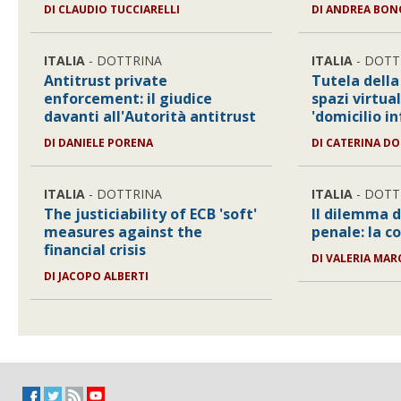
DI
CLAUDIO TUCCIARELLI
DI
ANDREA BON
ITALIA
- DOTTRINA
ITALIA
- DOTT
Antitrust private
Tutela della
enforcement: il giudice
spazi virtual
davanti all'Autorità antitrust
'domicilio i
DI
DANIELE PORENA
DI
CATERINA DO
ITALIA
- DOTTRINA
ITALIA
- DOTT
The justiciability of ECB 'soft'
Il dilemma 
measures against the
penale: la c
financial crisis
DI
VALERIA MA
DI
JACOPO ALBERTI