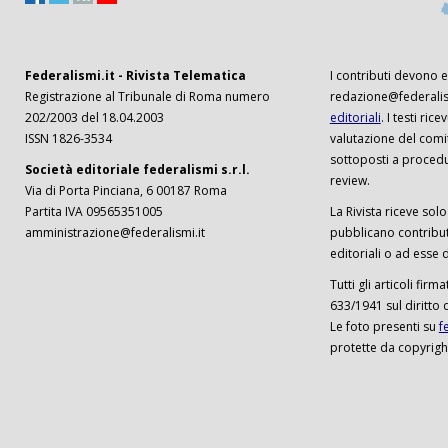
Federalismi.it - Rivista Telematica
I contributi devono es
Registrazione al Tribunale di Roma numero
redazione@federalism
202/2003 del 18.04.2003
editoriali
. I testi ri
ISSN 1826-3534
valutazione del comi
sottoposti a procedu
Società editoriale federalismi s.r.l.
review.
Via di Porta Pinciana, 6 00187 Roma
Partita IVA 09565351005
La Rivista riceve solo 
amministrazione@federalismi.it
pubblicano contributi
editoriali o ad esse d
Tutti gli articoli firm
633/1941 sul diritto 
Le foto presenti su
f
protette da copyrigh