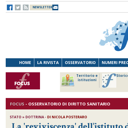
NEWSLETTER
HOME
LA RIVISTA
OSSERVATORIO
NUMERI PRE
avoro
Osservatorio
Territorio e
Storic
ersona
di Diritto
istituzioni
cnologia
sanitario
FOCUS
-
OSSERVATORIO DI DIRITTO SANITARIO
STATO » DOTTRINA -
DI
NICOLA POSTERARO
La 'reviviscenza' dell’istituto 