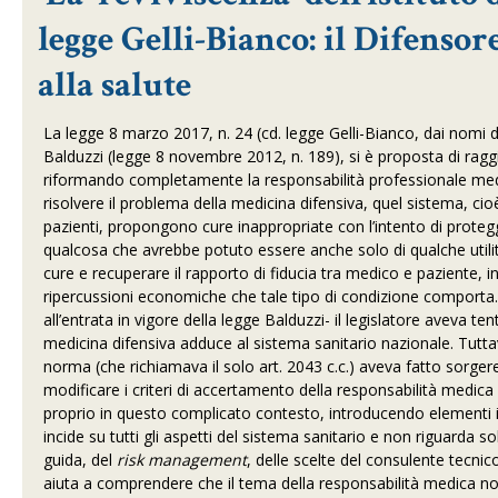
legge Gelli-Bianco: il Difensor
alla salute
La legge 8 marzo 2017, n. 24 (cd. legge Gelli-Bianco, dai nomi de
Balduzzi (legge 8 novembre 2012, n. 189), si è proposta di raggi
riformando completamente la responsabilità professionale medic
risolvere il problema della medicina difensiva, quel sistema, cioè,
pazienti, propongono cure inappropriate con l’intento di proteg
qualcosa che avrebbe potuto essere anche solo di qualche utilità 
cure e recuperare il rapporto di fiducia tra medico e paziente, 
ripercussioni economiche che tale tipo di condizione comporta.
all’entrata in vigore della legge Balduzzi- il legislatore aveva 
medicina difensiva adduce al sistema sanitario nazionale. Tuttavi
norma (che richiamava il solo art. 2043 c.c.) aveva fatto sorgere i
modificare i criteri di accertamento della responsabilità medica f
proprio in questo complicato contesto, introducendo elementi inno
incide su tutti gli aspetti del sistema sanitario e non riguarda sol
guida, del
risk management
, delle scelte del consulente tecnic
aiuta a comprendere che il tema della responsabilità medica no