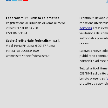
Federalismi.it - Rivista Telematica
I contributi devono es
Registrazione al Tribunale di Roma numero
redazione@federalism
202/2003 del 18.04.2003
editoriali
. I testi ri
ISSN 1826-3534
valutazione del comi
sottoposti a procedu
Società editoriale federalismi s.r.l.
review.
Via di Porta Pinciana, 6 00187 Roma
Partita IVA 09565351005
La Rivista riceve solo 
amministrazione@federalismi.it
pubblicano contributi
editoriali o ad esse d
Tutti gli articoli firm
633/1941 sul diritto 
Le foto presenti su
f
protette da copyrigh