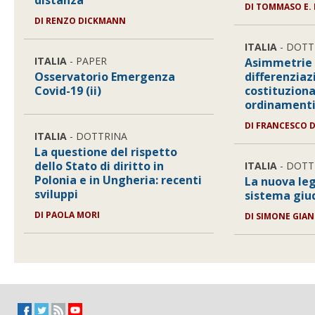
distanza
DI
TOMMASO E. 
DI
RENZO DICKMANN
ITALIA
- DOTT
ITALIA
- PAPER
Asimmetrie
Osservatorio Emergenza
differenziaz
Covid-19 (ii)
costituziona
ordinamenti
DI
FRANCESCO 
ITALIA
- DOTTRINA
La questione del rispetto
dello Stato di diritto in
ITALIA
- DOTT
Polonia e in Ungheria: recenti
La nuova leg
sviluppi
sistema giud
DI
PAOLA MORI
DI
SIMONE GIAN