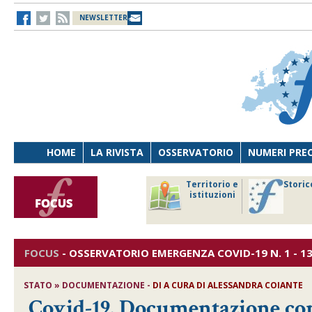
NEWSLETTER
HOME
LA RIVISTA
OSSERVATORIO
NUMERI PRE
avoro
Osservatorio
Territorio e
Storic
ersona
di Diritto
istituzioni
cnologia
sanitario
FOCUS
-
OSSERVATORIO EMERGENZA COVID-19
N. 1 - 1
STATO » DOCUMENTAZIONE -
DI
A CURA DI ALESSANDRA COIANTE
Covid-19. Documentazione com