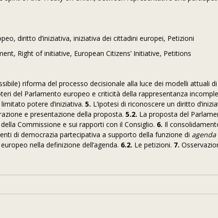
 diritto d’iniziativa, iniziativa dei cittadini europei, Petizioni
, Right of initiative, European Citizens’ Initiative, Petitions
ibile) riforma del processo decisionale alla luce dei modelli attuali di
teri del Parlamento europeo e criticità della rappresentanza incompl
l limitato potere d’iniziativa.
5.
L’ipotesi di riconoscere un diritto d’inizia
razione e presentazione della proposta.
5.2.
La proposta del Parlamen
lo della Commissione e sui rapporti con il Consiglio.
6.
Il consolidament
enti di democrazia partecipativa a supporto della funzione di
agenda 
to europeo nella definizione dell’agenda.
6.2.
Le petizioni.
7.
Osservazio