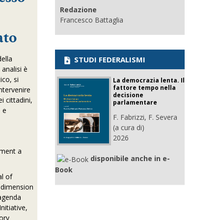
Redazione
Francesco Battaglia
ato
ella
STUDI FEDERALISMI
analisi è
ico, si
La democrazia lenta. Il
fattore tempo nella
ntervenire
decisione
 cittadini,
parlamentare
a e
F. Fabrizzi, F. Severa
(a cura di)
2026
ament a
disponibile anche in e-
Book
l of
c dimension
 agenda
nitiative,
tory