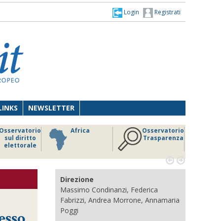
Login
Registrati
LINKS
NEWSLETTER
Osservatorio
Africa
Osservatorio
sul diritto
Trasparenza
elettorale


Direzione
Massimo Condinanzi, Federica
Fabrizzi, Andrea Morrone, Annamaria
Poggi
esso