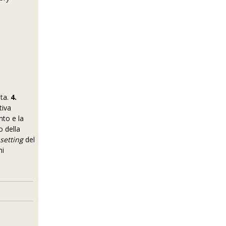
eta.
4.
tiva
to e la
o della
setting
del
ni