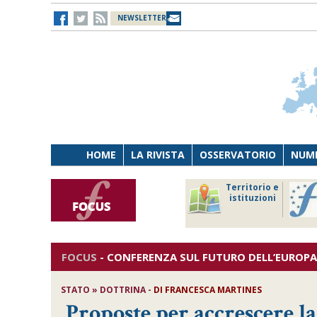
NEWSLETTER
HOME
LA RIVISTA
OSSERVATORIO
NUME
Lavoro
Osservatorio
Territorio e
Persona
di Diritto
istituzioni
Tecnologia
sanitario
FOCUS
-
CONFERENZA SUL FUTURO DELL’EUROPA 
STATO » DOTTRINA -
DI
FRANCESCA MARTINES
Proposte per accrescere la