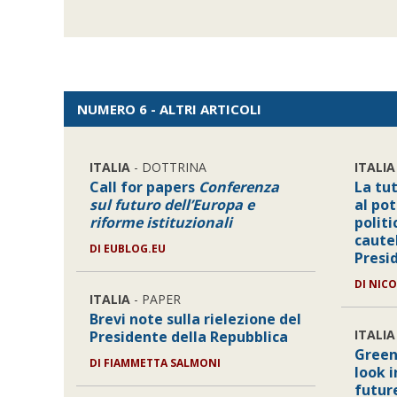
NUMERO 6 - ALTRI ARTICOLI
ITALIA
- DOTTRINA
ITALIA
Call for papers
Conferenza
La tut
sul futuro dell’Europa e
al pot
riforme istituzionali
politi
caute
DI
EUBLOG.EU
Presi
DI
NICO
ITALIA
- PAPER
Brevi note sulla rielezione del
ITALIA
Presidente della Repubblica
Green
DI
FIAMMETTA SALMONI
look 
futur