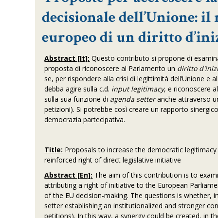
decisionale dell’Unione: i
europeo di un diritto d’ini
Abstract [It]:
Questo contributo si propone di esamina
proposta di riconoscere al Parlamento un
diritto d'ini
se, per rispondere alla crisi di legittimità dell’Unione e 
debba agire sulla c.d.
input legitimacy
, e riconoscere a
sulla sua funzione di
agenda setter
anche attraverso un 
petizioni). Si potrebbe così creare un rapporto sinergico
democrazia partecipativa.
Title:
Proposals to increase the democratic legitimacy
reinforced right of direct legislative initiative
Abstract [En]:
The aim of this contribution is to exam
attributing a right of initiative to the European Parli
of the EU decision-making. The questions is whether, in
setter establishing an institutionalized and stronger con
petitions). In this way, a synergy could be created, in 