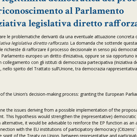
l riconoscimento al Parlamento
ziativa legislativa diretto rafforz
re le problematiche derivanti da una eventuale attuazione concreta d
ziativa legislativa diretto rafforzato
. La domanda che sottende questa 
alle richieste di rafforzare il processo decisionale in senso più democrat
l Parlamento europeo un diritto d’iniziativa, oppure se sia opportuno i
collegamento con gli istituti di democrazia partecipativa (Iniziativa dei
, nello spirito del Trattato sull’Unione, tra democrazia rappresentativ
 of the Union’s decision-making process: granting the European Parli
ine the issues deriving from a possible implementation of the proposa
ament. This hypothesis would strengthen the (representative) democrati
 alternative, it would be advisable to reinforce the EP function as an
nection with the EU institutions of participatory democracy (Citizens' I
the spirit of the Treaty on Union, between representative and participa