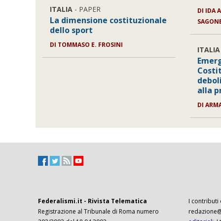
ITALIA
- PAPER
DI
IDA 
La dimensione costituzionale
SAGON
dello sport
DI
TOMMASO E. FROSINI
ITALIA
Emerg
Costi
deboli
alla 
DI
ARM
Federalismi.it - Rivista Telematica
I contributi
Registrazione al Tribunale di Roma numero
redazione@f