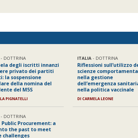
- DOTTRINA
ITALIA
- DOTTRINA
ela degli iscritti innanzi
Riflessioni sull’utilizzo d
ere privato dei partiti
scienze comportamenta
ci: la sospensione
nella gestione
lare della nomina del
dell’emergenza sanitari
dente del M5S
nella politica vaccinale
LA PIGNATELLI
DI
CARMELA LEONE
- DOTTRINA
 Public Procurement: a
into the past to meet
e challenges