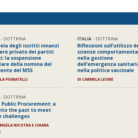
- DOTTRINA
ITALIA
- DOTTRINA
ela degli iscritti innanzi
Riflessioni sull’utilizzo d
ere privato dei partiti
scienze comportamenta
ci: la sospensione
nella gestione
lare della nomina del
dell’emergenza sanitari
dente del M5S
nella politica vaccinale
LA PIGNATELLI
DI
CARMELA LEONE
- DOTTRINA
 Public Procurement: a
into the past to meet
e challenges
ANGELA NICOTRA E CHIARA
E