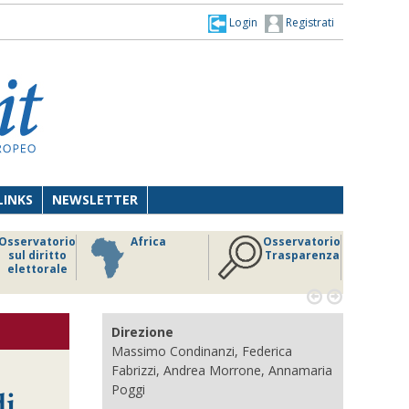
Login
Registrati
LINKS
NEWSLETTER
Osservatorio
Africa
Osservatorio
sul diritto
Trasparenza
elettorale


Direzione
Massimo Condinanzi, Federica
Fabrizzi, Andrea Morrone, Annamaria
Poggi
di