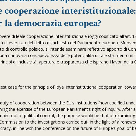
e cooperazione interistituzionale:
r la democrazia europea?
overe di leale cooperazione interistituzionale (oggi codificato all’art. 13
lità di esercizio del diritto di inchiesta del Parlamento europeo. Muov
 di controllo politico, si intende esaminare l’effettivo apporto di Con
 una rinnovata consapevolezza delle potenzialità di tale strumento in t
ncipi di inclusività, apertura e trasparenza che ispirano i lavori dell
est case for the principle of loyal interinstitutional cooperation: tow
duty of cooperation between the EU’s institutions (now codified under
ning the exercise of the European Parliament’s right of inquiry. After a
main tool of political control, the purpose would be that of examining
Commission to the investigations carried out, in the light of a renewe
racy, in line with the Conference on the future of Europe’s goal of b