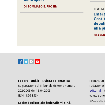
DI
TOMMASO E. FROSINI
ITALIA
Emerg
Costi
deboli
alla 
DI
ARM
Federalismi.it - Rivista Telematica
I contributi
Registrazione al Tribunale di Roma numero
redazione@f
202/2003 del 18.04.2003
editoriali
. 
ISSN 1826-3534
valutazione
sottoposti 
Società editoriale federalismi s.r.l.