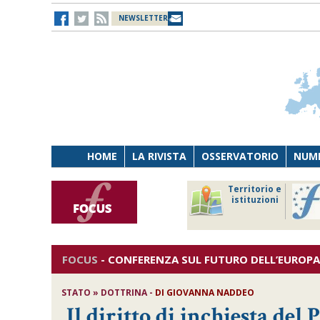
NEWSLETTER
HOME
LA RIVISTA
OSSERVATORIO
NUME
Lavoro
Osservatorio
Territorio e
Persona
di Diritto
istituzioni
Tecnologia
sanitario
FOCUS
-
CONFERENZA SUL FUTURO DELL’EUROPA 
STATO » DOTTRINA -
DI
GIOVANNA NADDEO
Il diritto di inchiesta de