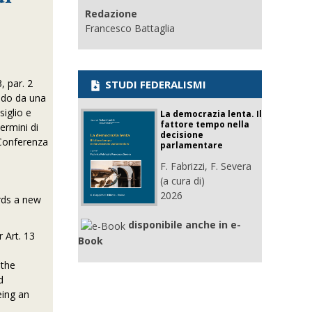
Redazione
Francesco Battaglia
, par. 2
STUDI FEDERALISMI
endo da una
siglio e
La democrazia lenta. Il
fattore tempo nella
ermini di
decisione
a Conferenza
parlamentare
F. Fabrizzi, F. Severa
(a cura di)
2026
ards a new
disponibile anche in e-
 Art. 13
Book
 the
d
eing an