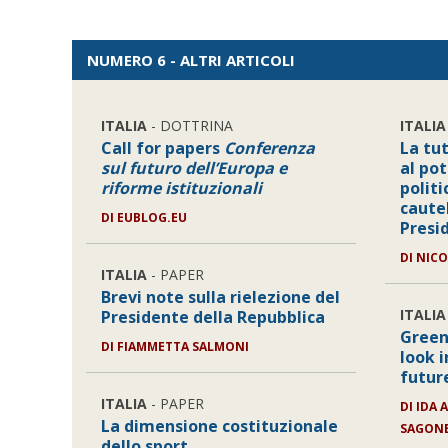
NUMERO 6 - ALTRI ARTICOLI
ITALIA
- DOTTRINA
ITALIA
Call for papers
Conferenza
La tut
sul futuro dell’Europa e
al pot
riforme istituzionali
politi
caute
DI
EUBLOG.EU
Presi
DI
NICO
ITALIA
- PAPER
Brevi note sulla rielezione del
ITALIA
Presidente della Repubblica
Green
DI
FIAMMETTA SALMONI
look 
futur
ITALIA
- PAPER
DI
IDA 
La dimensione costituzionale
SAGON
dello sport