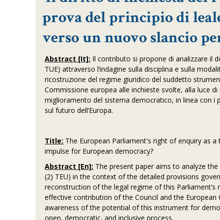
prova del principio di leal
verso un nuovo slancio pe
Abstract [It]:
Il contributo si propone di analizzare il d
TUE) attraverso l’indagine sulla disciplina e sulla moda
ricostruzione del regime giuridico del suddetto strumento
Commissione europea alle inchieste svolte, alla luce di
miglioramento del sistema democratico, in linea con i pri
sul futuro dell’Europa.
Title:
The European Parliament's right of enquiry as a t
impulse for European democracy?
A
bstract [En]:
The present paper aims to analyze the 
(2) TEU) in the context of the detailed provisions gover
reconstruction of the legal regime of this Parliament’s 
effective contribution of the Council and the European 
awareness of the potential of this instrument for democ
open, democratic, and inclusive process.