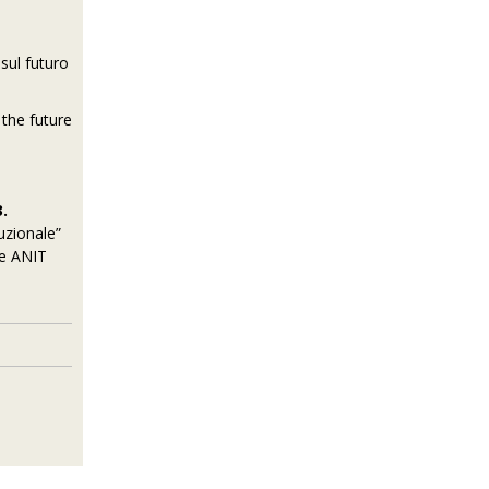
sul futuro
 the future
.
tuzionale”
 e ANIT