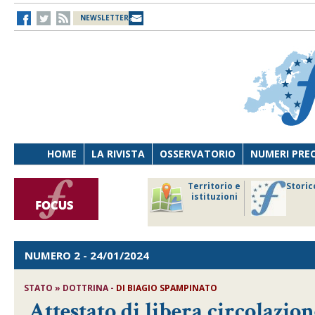
NEWSLETTER
HOME
LA RIVISTA
OSSERVATORIO
NUMERI PRE
avoro
Osservatorio
Territorio e
Storic
ersona
di Diritto
istituzioni
cnologia
sanitario
NUMERO 2
- 24/01/2024
STATO » DOTTRINA -
DI
BIAGIO SPAMPINATO
Attestato di libera circolazi