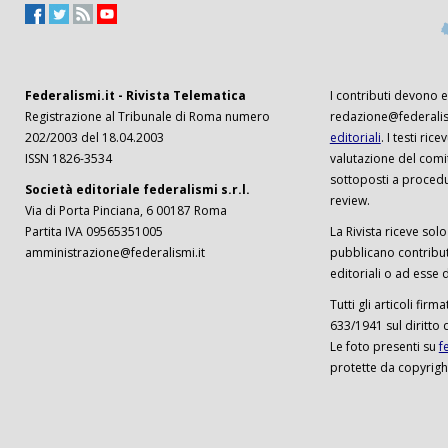
Federalismi.it - Rivista Telematica
I contributi devono es
Registrazione al Tribunale di Roma numero
redazione@federalism
202/2003 del 18.04.2003
editoriali
. I testi ri
ISSN 1826-3534
valutazione del comi
sottoposti a procedu
Società editoriale federalismi s.r.l.
review.
Via di Porta Pinciana, 6 00187 Roma
Partita IVA 09565351005
La Rivista riceve solo 
amministrazione@federalismi.it
pubblicano contributi
editoriali o ad esse d
Tutti gli articoli firm
633/1941 sul diritto 
Le foto presenti su
f
protette da copyrigh