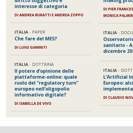
diritto soggettivo e
making proc
interesse di categoria
DI
PIER FRANCES
DI
ANDREA BURATTI E ANDREA ZOPPO
MONICA PALMIR
ITALIA
- PAPER
ITALIA
- DOC
Che fare del MES?
Osservatorio
sanitario - 
DI
LUIGI GIANNITI
dicembre 20
ITALIA
- DOTTRINA
ITALIA
- DOTT
Il potere d’opinione delle
piattaforme-online: quale
L’Artificial 
ruolo del “regulatory turn”
Europeo: alc
europeo nell’oligopolio
implementa
informativo digitale?
DI
CLAUDIO NOV
DI
ISABELLA DE VIVO