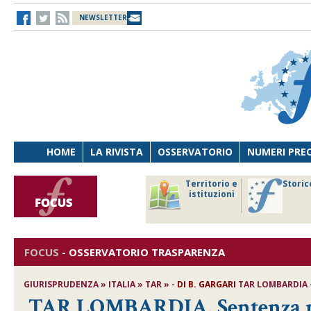
NEWSLETTER
HOME
LA RIVISTA
OSSERVATORIO
NUMERI PRE
avoro
Osservatorio
Territorio e
Storic
ersona
di Diritto
istituzioni
cnologia
sanitario
FOCUS
-
OSSERVATORIO TRASPARENZA
GIURISPRUDENZA » ITALIA » TAR » -
DI
B. GARGARI
TAR LOMBARDIA – 
TAR LOMBARDIA, Sentenza n. 1