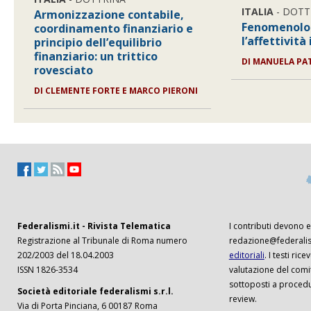
ITALIA
- DOTT
Armonizzazione contabile,
Fenomenologi
coordinamento finanziario e
l’affettività
principio dell’equilibrio
finanziario: un trittico
DI
MANUELA PA
rovesciato
DI
CLEMENTE FORTE E MARCO PIERONI
Federalismi.it - Rivista Telematica
I contributi devono es
Registrazione al Tribunale di Roma numero
redazione@federalism
202/2003 del 18.04.2003
editoriali
. I testi ri
ISSN 1826-3534
valutazione del comi
sottoposti a procedu
Società editoriale federalismi s.r.l.
review.
Via di Porta Pinciana, 6 00187 Roma