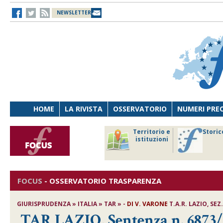
NEWSLETTER
HOME
LA RIVISTA
OSSERVATORIO
NUMERI PRE
avoro
Osservatorio
Territorio e
Storic
ersona
di Diritto
istituzioni
cnologia
sanitario
FOCUS
-
OSSERVATORIO TRASPARENZA
GIURISPRUDENZA » ITALIA » TAR » -
DI
V. VARONE
T.A.R. LAZIO, SEZ
TAR LAZIO, Sentenza n. 6873/2