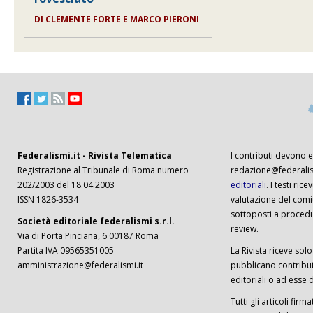
DI
CLEMENTE FORTE E MARCO PIERONI
Federalismi.it - Rivista Telematica
I contributi devono es
Registrazione al Tribunale di Roma numero
redazione@federalism
202/2003 del 18.04.2003
editoriali
. I testi ri
ISSN 1826-3534
valutazione del comi
sottoposti a procedu
Società editoriale federalismi s.r.l.
review.
Via di Porta Pinciana, 6 00187 Roma
Partita IVA 09565351005
La Rivista riceve solo 
amministrazione@federalismi.it
pubblicano contributi
editoriali o ad esse d
Tutti gli articoli firm