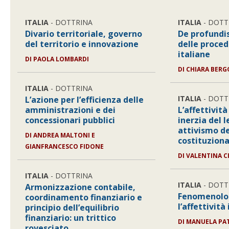
ITALIA
- DOTTRINA
ITALIA
- DOTT
Divario territoriale, governo
De profundi
del territorio e innovazione
delle proced
italiane
DI
PAOLA LOMBARDI
DI
CHIARA BERG
ITALIA
- DOTTRINA
ITALIA
- DOTT
L’azione per l’efficienza delle
amministrazioni e dei
L’affettività
concessionari pubblici
inerzia del 
attivismo de
DI
ANDREA MALTONI E
costituziona
GIANFRANCESCO FIDONE
DI
VALENTINA C
ITALIA
- DOTTRINA
ITALIA
- DOTT
Armonizzazione contabile,
Fenomenologi
coordinamento finanziario e
l’affettività
principio dell’equilibrio
finanziario: un trittico
DI
MANUELA PA
rovesciato