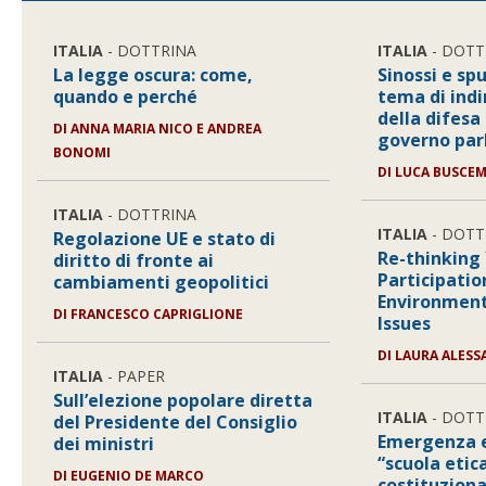
ITALIA
- DOTTRINA
ITALIA
- DOTT
La legge oscura: come,
Sinossi e spu
quando e perché
tema di indi
della difesa
DI
ANNA MARIA NICO E ANDREA
governo pa
BONOMI
DI
LUCA BUSCE
ITALIA
- DOTTRINA
ITALIA
- DOTT
Regolazione UE e stato di
Re-thinking
diritto di fronte ai
Participatio
cambiamenti geopolitici
Environment
DI
FRANCESCO CAPRIGLIONE
Issues
DI
LAURA ALES
ITALIA
- PAPER
Sull’elezione popolare diretta
ITALIA
- DOTT
del Presidente del Consiglio
Emergenza e
dei ministri
“scuola etica”
DI
EUGENIO DE MARCO
costituziona