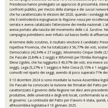
Presidenza hanno privilegiato un approccio di prossimità, intera
confronti pubblici, per mezzo della stampa e dei
social networ
che ha caratterizzato le elezioni del 2020, quando i sondaggi del
che il centrodestra espugnasse la
Regione rossa
per eccellenza
serrata e aveva catalizzato l’attenzione dei media nazionali. L’
aveva portato alla nascita del movimento delle c.d.
Sardine.
Ne
campagna potrebbero aver influito sul basso livello di affluenza
Al termine dello scrutinio, è risultato vincitore il candidato P
rispettiva Provincia, che ha totalizzato il 56,77% dei voti, sos
Democratico (42,94% e 27 seggi), Movimento Cinque Stelle (3,55%
De Pascale (3,84% e 2 seggi) e Riformisti per l’Emilia-Romagna 
Elena Ugolini, che ha raggiunto il 40,07% dei voti, era invece sos
seggi), Lega (5,27% e 1 seggio) e Rete Civica (5,15% e 1 seggio
coinvolti nel riparto dei seggi, avendo di poco superato l’1% dei 
Il 13 dicembre 2024 si sono insediate la nuova Assemblea legisla
De Pascale ha convocato la riunione dei firmatari del Patto per 
caratterizzato il governo della Regione nei dieci anni precedenti
produttive, delle università e degli enti locali, confermando 
di governo. La continuità del Patto per il lavoro è stata, quin
all’Assemblea legislativa il 10 gennaio 2025.