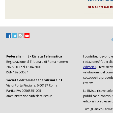
DI
MARCO GALD
Federalismi.it - Rivista Telematica
I contributi devono es
Registrazione al Tribunale di Roma numero
redazione@federalism
202/2003 del 18.04.2003
editoriali
. I testi ri
ISSN 1826-3534
valutazione del comi
sottoposti a procedu
Società editoriale federalismi s.r.l.
review.
Via di Porta Pinciana, 6 00187 Roma
Partita IVA 09565351005
La Rivista riceve solo 
amministrazione@federalismi.it
pubblicano contributi
editoriali o ad esse d
Tutti gli articoli firm