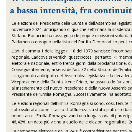
a bassa intensità, fra continui
Le elezioni del Presidente della Giunta e dell’Assemblea legisl
novembre 2024, anticipando di qualche settimana la scadenza natu
Stefano Bonaccini ha rassegnato le proprie dimissioni volontarie
Parlamento europeo nella lista del Partito Democratico per il c
L’art. 6 comma 1 della legge n. 18 del 1979 sancisce l’incompatib
regionale. Laddove si verifichi quest’ipotesi, pertanto, «il memb
elettorale nazionale, entro trenta giorni dalla proclamazione, qu
Conseguentemente, ai sensi dell’art. 32 dello Statuto dell’Emil
scioglimento anticipato dell'Assemblea legislativa e la decadenz
Vicepresidente della Giunta, Irene Priolo, ha assunto le funzion
all’insediamento del nuovo Presidente e della nuova Assemblea leg
Presidente dell’Emilia-Romagna. Successivamente, ha adottato il
Le elezioni regionali dell’Emilia-Romagna si sono, così, tenut
sottovalutato come il tasso di affluenza sia stato piuttosto bass
nonostante l’Emilia-Romagna vanti una lunga storia di partecipa
46,42%, un dato più vicino a quello delle elezioni regionali del
La campagna elettorale del 2024 si è contraddistinta per toni pa