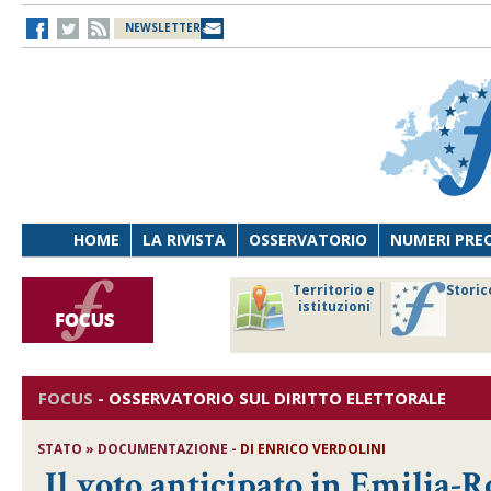
NEWSLETTER
HOME
LA RIVISTA
OSSERVATORIO
NUMERI PRE
avoro
Osservatorio
Territorio e
Storic
ersona
di Diritto
istituzioni
cnologia
sanitario
FOCUS
-
OSSERVATORIO SUL DIRITTO ELETTORALE
STATO » DOCUMENTAZIONE -
DI
ENRICO VERDOLINI
Il voto anticipato in Emilia