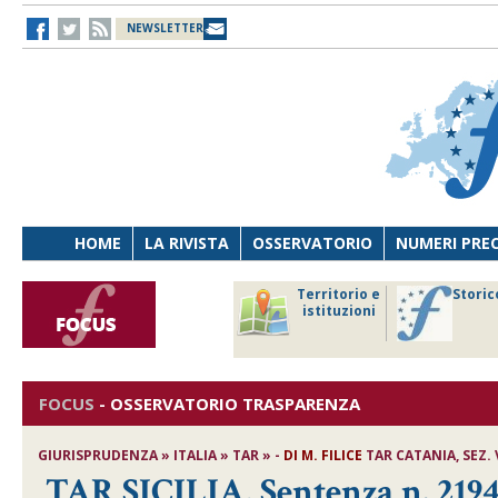
NEWSLETTER
HOME
LA RIVISTA
OSSERVATORIO
NUMERI PRE
avoro
Osservatorio
Territorio e
Storic
ersona
di Diritto
istituzioni
cnologia
sanitario
FOCUS
-
OSSERVATORIO TRASPARENZA
GIURISPRUDENZA » ITALIA » TAR » -
DI
M. FILICE
TAR CATANIA, SEZ. V
TAR SICILIA, Sentenza n. 2194