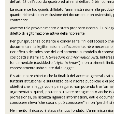
dell’art. 23 dell’accordo quadro ed ai sensi dell’art. 5-bis, comma 
La ricorrente ha, quindi, diffidato l’amministrazione alla produ
quanto richiesto con esclusione dei documenti non ostensibili, per
contraenti”.
Avverso tale provvedimento è stato proposto ricorso. Il Collegio
difetto di legittimazione attiva della ricorrente.
Per giurisprudenza costante e condivisa “ai fini dell’accesso ci
documentale, la legittimazione dell’accedente, né è necessario 
Per effetto dell’adesione dell'ordinamento al modello di conosci
cosiddetti sistemi FOIA (
Freedom of Information Act
), l’intere
fondamentale (cosiddetto "
right to know
"), non altrimenti limi
espressamente individuate dalla legge”.
È stato inoltre chiarito che la finalità dell’accesso generalizza
funzioni istituzionali e sull’utilizzo delle risorse pubbliche e di
obiettivi che la legge vuole perseguire, non potendo trasformarsi i
argomentato, quindi, potranno trovare accoglimento anche istanz
professionali, se l’istanza riguarda informazioni, dati e document
conoscere rileva “che cosa si può conoscere” e non “perché si v
Nel merito, il ricorso è stato ritenuto fondato. L’amministrazi