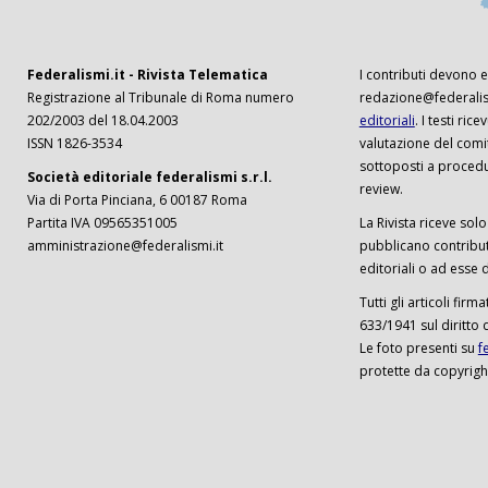
Federalismi.it - Rivista Telematica
I contributi devono es
Registrazione al Tribunale di Roma numero
redazione@federalism
202/2003 del 18.04.2003
editoriali
. I testi ri
ISSN 1826-3534
valutazione del comi
sottoposti a procedu
Società editoriale federalismi s.r.l.
review.
Via di Porta Pinciana, 6 00187 Roma
Partita IVA 09565351005
La Rivista riceve solo 
amministrazione@federalismi.it
pubblicano contributi
editoriali o ad esse d
Tutti gli articoli firm
633/1941 sul diritto 
Le foto presenti su
f
protette da copyrigh