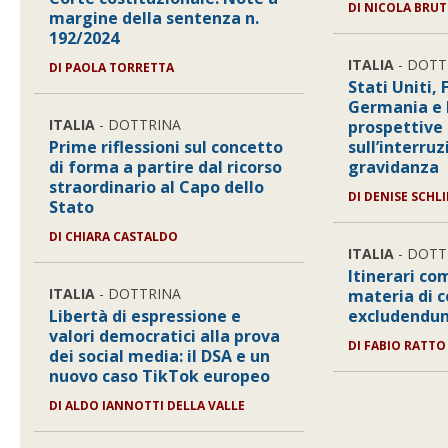
DI
NICOLA BRUT
margine della sentenza n.
192/2024
ITALIA
- DOTT
DI
PAOLA TORRETTA
Stati Uniti,
Germania e I
ITALIA
- DOTTRINA
prospettive
Prime riflessioni sul concetto
sull’interru
di forma a partire dal ricorso
gravidanza
straordinario al Capo dello
DI
DENISE SCHL
Stato
DI
CHIARA CASTALDO
ITALIA
- DOTT
Itinerari co
ITALIA
- DOTTRINA
materia di 
Libertà di espressione e
excludendum
valori democratici alla prova
DI
FABIO RATTO
dei social media: il DSA e un
nuovo caso TikTok europeo
DI
ALDO IANNOTTI DELLA VALLE