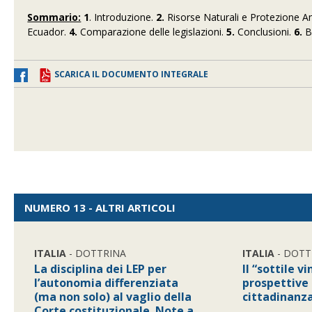
Sommario:
1
. Introduzione.
2.
Risorse Naturali e Protezione Am
Ecuador.
4.
Comparazione delle legislazioni.
5.
Conclusioni.
6.
Bi
SCARICA IL DOCUMENTO INTEGRALE
NUMERO 13 - ALTRI ARTICOLI
ITALIA
- DOTTRINA
ITALIA
- DOTT
La disciplina dei LEP per
Il “sottile v
l’autonomia differenziata
prospettive 
(ma non solo) al vaglio della
cittadinanza
Corte costituzionale. Note a