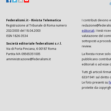
Federalismi.it - Rivista Telematica
I contributi devono es
Registrazione al Tribunale di Roma numero
redazione@federalism
202/2003 del 18.04.2003
editoriali
. I testi ri
ISSN 1826-3534
valutazione del comi
sottoposti a procedu
Società editoriale federalismi s.r.l.
review.
Via di Porta Pinciana, 6 00187 Roma
Partita IVA 09565351005
La Rivista riceve solo 
amministrazione@federalismi.it
pubblicano contributi
editoriali o ad esse d
Tutti gli articoli firm
633/1941 sul diritto 
Le foto presenti su
f
protette da copyrigh