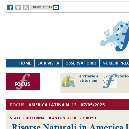
NEWSLETTER
HOME
LA RIVISTA
OSSERVATORIO
NUMERI PRE
avoro
Osservatorio
Territorio e
Storic
ersona
di Diritto
istituzioni
cnologia
sanitario
FOCUS
-
AMERICA LATINA
N. 13 - 07/05/2025
STATO » DOTTRINA -
DI
ANTONIO LOPEZ Y ROYO
Risorse Naturali in America L