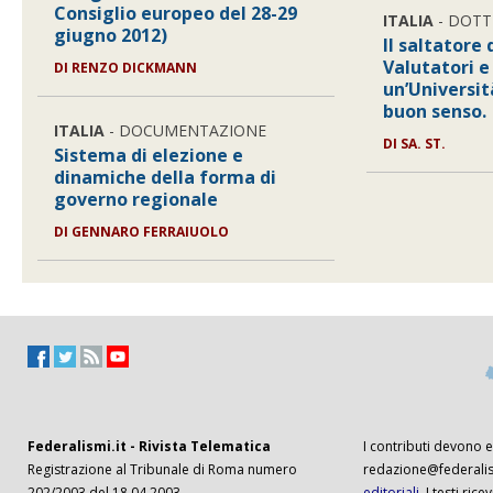
Consiglio europeo del 28-29
ITALIA
- DOTT
giugno 2012)
Il saltatore 
Valutatori e
DI RENZO DICKMANN
un’Università
buon senso.
ITALIA
- DOCUMENTAZIONE
DI SA. ST.
Sistema di elezione e
dinamiche della forma di
governo regionale
DI GENNARO FERRAIUOLO
Federalismi.it - Rivista Telematica
I contributi devono es
Registrazione al Tribunale di Roma numero
redazione@federalism
202/2003 del 18.04.2003
editoriali
. I testi ri