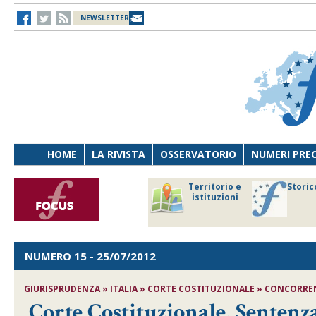
NEWSLETTER
HOME
LA RIVISTA
OSSERVATORIO
NUMERI PRE
avoro
Osservatorio
Territorio e
Storic
ersona
di Diritto
istituzioni
cnologia
sanitario
NUMERO 15
- 25/07/2012
GIURISPRUDENZA » ITALIA » CORTE COSTITUZIONALE » CONCORRENZ
Corte Costituzionale, Sentenza