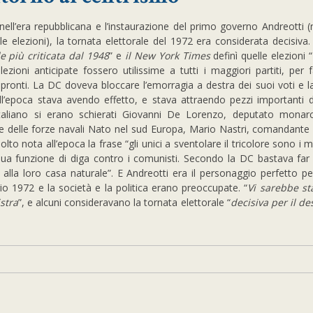
nell’era repubblicana e l’instaurazione del primo governo Andreotti
le elezioni), la tornata elettorale del 1972 era considerata decisiva.
le più criticata dal 1948
” e
il New York Times
definì quelle elezioni “
ezioni anticipate fossero utilissime a tutti i maggiori partiti, per fa
o pronti. La DC doveva bloccare l’emorragia a destra dei suoi voti e
ll’epoca stava avendo effetto, e stava attraendo pezzi importanti d
taliano si erano schierati Giovanni De Lorenzo, deputato monar
e delle forze navali Nato nel sud Europa, Mario Nastri, comandante 
to nota all’epoca la frase “gli unici a sventolare il tricolore sono i mi
 funzione di diga contro i comunisti. Secondo la DC bastava far “
i alla loro casa naturale”. E Andreotti era il personaggio perfetto pe
gio 1972 e la società e la politica erano preoccupate. “
Vi sarebbe st
istra
”, e alcuni consideravano la tornata elettorale “
decisiva per il de