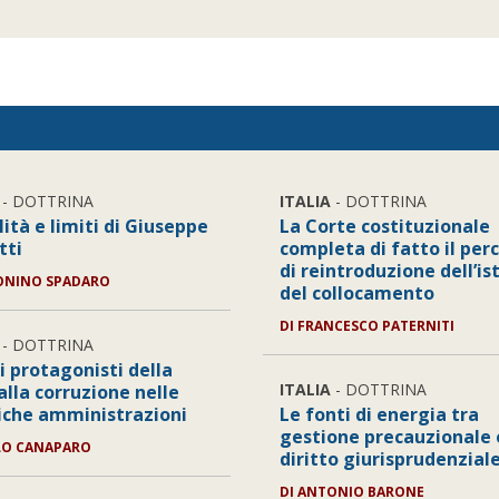
- DOTTRINA
ITALIA
- DOTTRINA
ità e limiti di Giuseppe
La Corte costituzionale
tti
completa di fatto il per
di reintroduzione dell’is
ONINO SPADARO
del collocamento
DI FRANCESCO PATERNITI
- DOTTRINA
i protagonisti della
ITALIA
- DOTTRINA
alla corruzione nelle
iche amministrazioni
Le fonti di energia tra
gestione precauzionale 
LO CANAPARO
diritto giurisprudenzial
DI ANTONIO BARONE