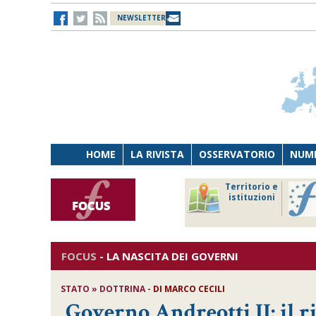
NEWSLETTER
HOME
LA RIVISTA
OSSERVATORIO
NUME
Lavoro
Osservatorio
Territorio e
Persona
di Diritto
istituzioni
Tecnologia
sanitario
FOCUS
-
LA NASCITA DEI GOVERNI
STATO » DOTTRINA -
DI MARCO CECILI
Governo Andreotti II: il r