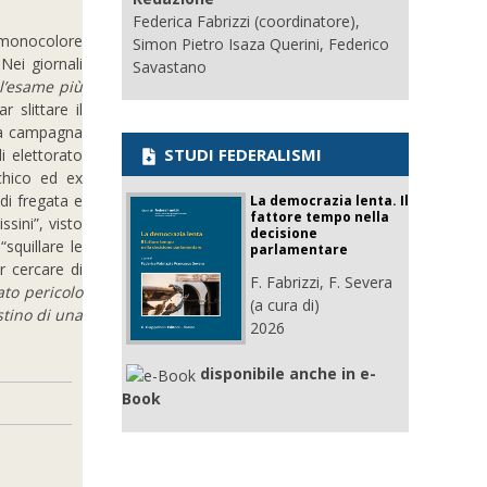
Federica Fabrizzi (coordinatore),
 (monocolore
Simon Pietro Isaza Querini, Federico
 Nei giornali
Savastano
l’esame più
r slittare il
 la campagna
STUDI FEDERALISMI
i elettorato
chico ed ex
di fregata e
La democrazia lenta. Il
fattore tempo nella
ssini”, visto
decisione
squillare le
parlamentare
r cercare di
F. Fabrizzi, F. Severa
ato pericolo
(a cura di)
stino di una
2026
disponibile anche in e-
Book