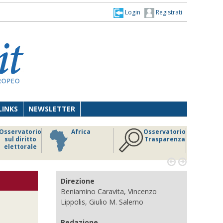
Login
Registrati
LINKS
NEWSLETTER
Osservatorio
Africa
Osservatorio
sul diritto
Trasparenza
elettorale


Direzione
Beniamino Caravita, Vincenzo
Lippolis, Giulio M. Salerno
Redazione