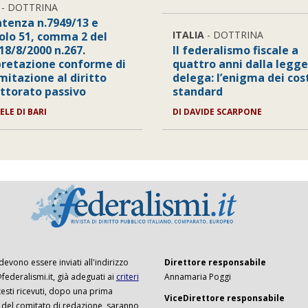
- DOTTRINA
ntenza n.7949/13 e
ITALIA
- DOTTRINA
colo 51, comma 2 del
 18/8/2000 n.267.
Il federalismo fiscale a
pretazione conforme di
quattro anni dalla legge
mitazione al diritto
delega: l’enigma dei cos
ettorato passivo
standard
ELE DI BARI
DI DAVIDE SCARPONE
 devono essere inviati all'indirizzo
Direttore responsabile
ederalismi.it, già adeguati ai
criteri
Annamaria Poggi
I testi ricevuti, dopo una prima
ViceDirettore responsabile
 del comitato di redazione, saranno