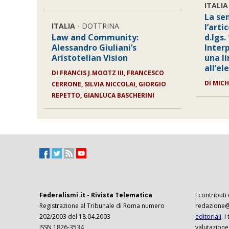
ITALIA
La se
ITALIA
- DOTTRINA
l’arti
Law and Community:
d.lgs.
Alessandro Giuliani’s
Inter
Aristotelian Vision
una li
all’el
DI FRANCIS J.MOOTZ III, FRANCESCO
DI MICH
CERRONE, SILVIA NICCOLAI, GIORGIO
REPETTO, GIANLUCA BASCHERINI
Federalismi.it - Rivista Telematica
I contributi
Registrazione al Tribunale di Roma numero
redazione@f
202/2003 del 18.04.2003
editoriali
. 
ISSN 1826-3534
valutazione