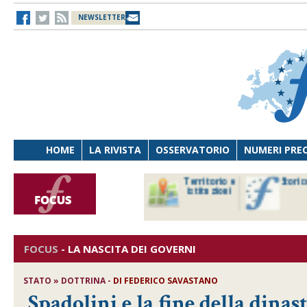
NEWSLETTER
HOME
LA RIVISTA
OSSERVATORIO
NUMERI PRE
avoro
Osservatorio
Territorio e
Storic
ersona
di Diritto
istituzioni
cnologia
sanitario
FOCUS
-
LA NASCITA DEI GOVERNI
STATO » DOTTRINA -
DI FEDERICO SAVASTANO
Spadolini e la fine della dinas