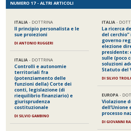
NUMERO 17 - ALTRI ARTICOLI
ITALIA
- DOTTRINA
ITALIA
- DOTT
Il principio personalista e le
La ricerca d
sue proiezioni
del cerchio”
governo reg
DI ANTONIO RUGGERI
elezione dir
presidente: 
sulle (poco 
ITALIA
- DOTTRINA
soluzioni ad
Controlli e autonomie
Statuto del
territoriali fra
(potenziamento delle
DI SILVIO TROIL
funzioni della) Corte dei
conti, legislazione (di
EUROPA
- DO
riequilibrio finanziario) e
giurisprudenza
Violazione d
costituzionale
dell’Unione
processo na
DI SILVIO GAMBINO
DI GIOVANNI RA