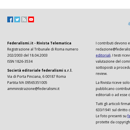
Federalismi.it - Rivista Telematica
I contributi devono es
Registrazione al Tribunale di Roma numero
redazione@federalism
202/2003 del 18.04.2003
editoriali
. I testi ri
ISSN 1826-3534
valutazione del comi
sottoposti a procedu
Società editoriale federalismi s.r.l.
review.
Via di Porta Pinciana, 6 00187 Roma
Partita IVA 09565351005
La Rivista riceve solo 
amministrazione@federalismi.it
pubblicano contributi
editoriali o ad esse d
Tutti gli articoli firm
633/1941 sul diritto 
Le foto presenti su
f
protette da copyrigh