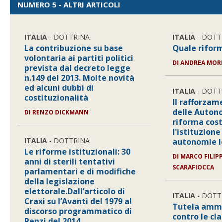
NUMERO 5 - ALTRI ARTICOLI
ITALIA
- DOTTRINA
ITALIA
- DOTT
La contribuzione su base
Quale rifor
volontaria ai partiti politici
DI ANDREA MO
prevista dal decreto legge
n.149 del 2013. Molte novità
ed alcuni dubbi di
ITALIA
- DOTT
costituzionalità
Il rafforzam
delle Autono
DI RENZO DICKMANN
riforma cost
l'istituzion
ITALIA
- DOTTRINA
autonomie l
Le riforme istituzionali: 30
DI MARCO FILIP
anni di sterili tentativi
SCARAFIOCCA
parlamentari e di modifiche
della legislazione
elettorale.Dall’articolo di
ITALIA
- DOTT
Craxi su l’Avanti del 1979 al
Tutela ammi
discorso programmatico di
contro le cl
Renzi del 2014