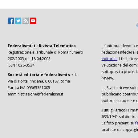
Federalismi.it - Rivista Telematica
I contributi devono es
Registrazione al Tribunale di Roma numero
redazione@federalism
202/2003 del 18.04.2003
editoriali
. I testi ri
ISSN 1826-3534
valutazione del comi
sottoposti a procedu
Società editoriale federalismi s.r.l.
review.
Via di Porta Pinciana, 6 00187 Roma
Partita IVA 09565351005
La Rivista riceve solo 
amministrazione@federalismi.it
pubblicano contributi
editoriali o ad esse d
Tutti gli articoli firm
633/1941 sul diritto 
Le foto presenti su
f
protette da copyrigh