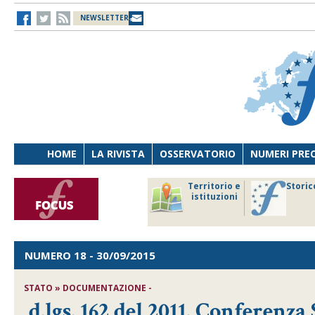
NEWSLETTER
HOME
LA RIVISTA
OSSERVATORIO
NUMERI PRE
avoro
Osservatorio
Territorio e
Storic
ersona
di Diritto
istituzioni
cnologia
sanitario
NUMERO 18
- 30/09/2015
STATO » DOCUMENTAZIONE -
d.lgs. 162 del 2011. Conferenz