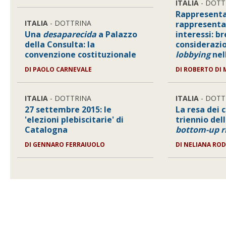
ITALIA
- DOTT
Rappresentan
ITALIA
- DOTTRINA
rappresenta
Una
desaparecida
a Palazzo
interessi: br
della Consulta: la
considerazio
convenzione costituzionale
lobbying
nel
DI
PAOLO CARNEVALE
DI
ROBERTO DI 
ITALIA
- DOTTRINA
ITALIA
- DOTT
27 settembre 2015: le
La resa dei c
'elezioni plebiscitarie' di
triennio dell
Catalogna
bottom-up r
DI
GENNARO FERRAIUOLO
DI
NELIANA RO