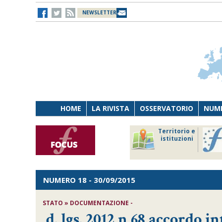
NEWSLETTER
HOME
LA RIVISTA
OSSERVATORIO
NUME
Lavoro
Osservatorio
Territorio e
Persona
di Diritto
istituzioni
Tecnologia
sanitario
NUMERO 18
- 30/09/2015
STATO » DOCUMENTAZIONE -
d. lgs. 2012 n 68 accordo 