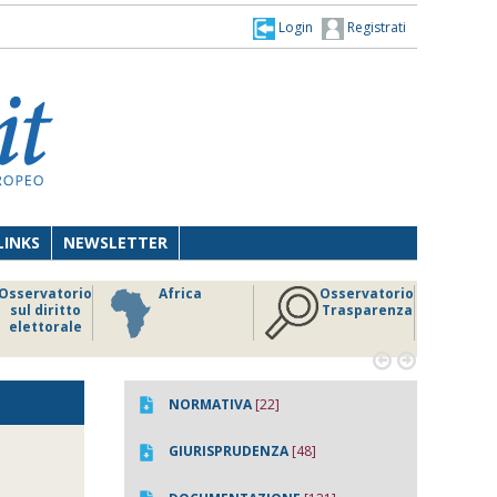
Login
Registrati
LINKS
NEWSLETTER
Osservatorio
Africa
Osservatorio
sul diritto
Trasparenza
elettorale


NORMATIVA
[22]
GIURISPRUDENZA
[48]