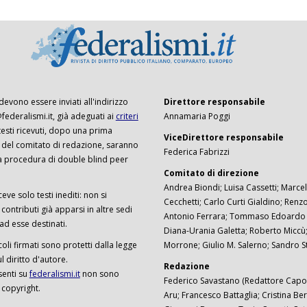
 devono essere inviati all'indirizzo
Direttore responsabile
ederalismi.it, già adeguati ai
criteri
Annamaria Poggi
I testi ricevuti, dopo una prima
ViceDirettore responsabile
 del comitato di redazione, saranno
Federica Fabrizzi
a procedura di double blind peer
Comitato di direzione
Andrea Biondi; Luisa Cassetti; Marcel
ceve solo testi inediti: non si
Cecchetti; Carlo Curti Gialdino; Ren
ontributi già apparsi in altre sedi
Antonio Ferrara; Tommaso Edoardo F
 ad esse destinati.
Diana-Urania Galetta; Roberto Miccù
ticoli firmati sono protetti dalla legge
Morrone; Giulio M. Salerno; Sandro S
 diritto d'autore.
Redazione
senti su
federalismi.it
non sono
Federico Savastano (Redattore Capo)
 copyright.
Aru; Francesco Battaglia; Cristina Ber