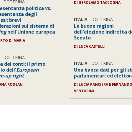
- DOTTRINA
DI
GEROLAMO TACCOGNA
esentanza politica vs.
esentanza degli
ITALIA
- DOTTRINA
ssi: brevi
derazioni sul sistema di
Le buone ragioni
ing
nell'Unione europea
dell'elezione indiretta d
Senato
RTO DI MARIA
DI
LUCA CASTELLI
- DOTTRINA
ITALIA
- DOTTRINA
a dei conti: il primo
io dell'
European
Una banca dati per gli s
m-up right
parlamentari ed elettor
ANA RODEAN
DI
LUCIA PANCIERA E FERNAND
VENTURINI