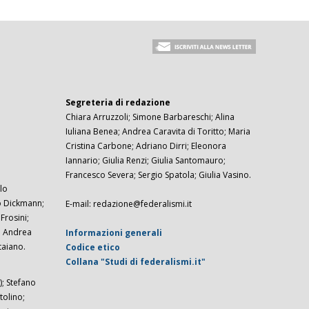
Segreteria di redazione
Chiara Arruzzoli; Simone Barbareschi; Alina
Iuliana Benea; Andrea Caravita di Toritto; Maria
Cristina Carbone; Adriano Dirri; Eleonora
Iannario; Giulia Renzi; Giulia Santomauro;
Francesco Severa; Sergio Spatola; Giulia Vasino.
lo
zo Dickmann;
E-mail: redazione@federalismi.it
rosini;
; Andrea
Informazioni generali
taiano.
Codice etico
Collana "Studi di federalismi.it"
; Stefano
tolino;