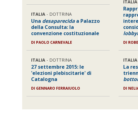
ITALIA
Rappr
ITALIA
- DOTTRINA
rappr
Una
desaparecida
a Palazzo
intere
della Consulta: la
consi
convenzione costituzionale
lobby
DI
PAOLO CARNEVALE
DI
ROBE
ITALIA
- DOTTRINA
ITALIA
27 settembre 2015: le
La res
'elezioni plebiscitarie' di
trienn
Catalogna
botto
DI
GENNARO FERRAIUOLO
DI
NELI