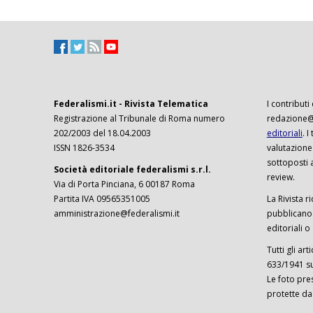
Federalismi.it - Rivista Telematica
I contributi
Registrazione al Tribunale di Roma numero
redazione@f
202/2003 del 18.04.2003
editoriali
. 
ISSN 1826-3534
valutazione
sottoposti 
Società editoriale federalismi s.r.l.
review.
Via di Porta Pinciana, 6 00187 Roma
Partita IVA 09565351005
La Rivista ri
amministrazione@federalismi.it
pubblicano c
editoriali o
Tutti gli ar
633/1941 sul
Le foto pre
protette da