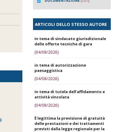
DOCUMENTAZIONE
[121]
ARTICOLI DELLO STESSO AUTORE
in tema di sindacato giurisdizionale
delle offerte tecniche di gara
(04/08/2026)
in tema di autorizzazione
paesaggistica
(04/08/2026)
in tema di tutela dell'affidamento e
attività vincolata
(04/08/2026)
È legittima la previsione di gratuità
i
delle prestazioni e dei trattamenti
previsti dalla legge regionale per la